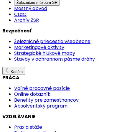
Železničné múzeum SR
Mostný obvod
CLaO
Archív ŽSR
Bezpečnosť
Železničné priecestia všeobecne
Marketingové aktivity
Strategické hlukové mapy
Stavby v ochrannom pásme dráhy
Kariéra
PRÁCA
Voľné pracovné pozície
Online dotazník
Benefity pre zamestnancov
Absolventský program
VZDELÁVANIE
Prax a stáže