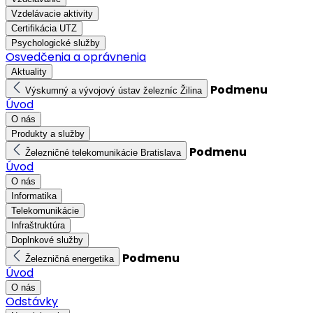
Vzdelávacie aktivity
Certifikácia UTZ
Psychologické služby
Osvedčenia a oprávnenia
Aktuality
Podmenu
Výskumný a vývojový ústav železníc Žilina
Úvod
O nás
Produkty a služby
Podmenu
Železničné telekomunikácie Bratislava
Úvod
O nás
Informatika
Telekomunikácie
Infraštruktúra
Doplnkové služby
Podmenu
Železničná energetika
Úvod
O nás
Odstávky