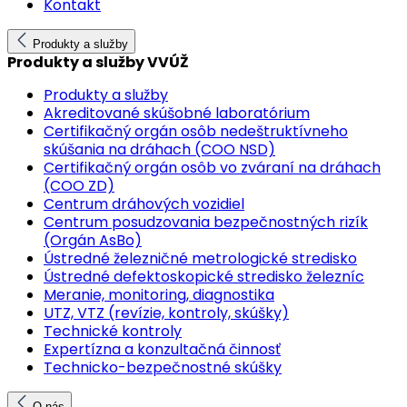
Kontakt
Produkty a služby
Produkty a služby VVÚŽ
Produkty a služby
Akreditované skúšobné laboratórium
Certifikačný orgán osôb nedeštruktívneho
skúšania na dráhach (COO NSD)
Certifikačný orgán osôb vo zváraní na dráhach
(COO ZD)
Centrum dráhových vozidiel
Centrum posudzovania bezpečnostných rizík
(Orgán AsBo)
Ústredné železničné metrologické stredisko
Ústredné defektoskopické stredisko železníc
Meranie, monitoring, diagnostika
UTZ, VTZ (revízie, kontroly, skúšky)
Technické kontroly
Expertízna a konzultačná činnosť
Technicko-bezpečnostné skúšky
O nás