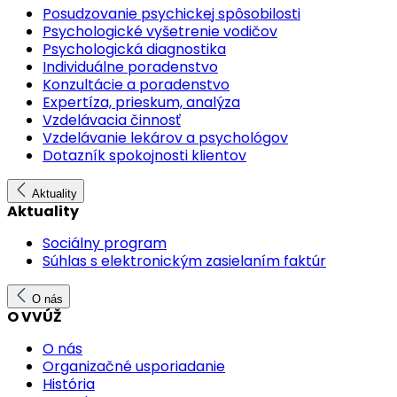
Posudzovanie psychickej spôsobilosti
Psychologické vyšetrenie vodičov
Psychologická diagnostika
Individuálne poradenstvo
Konzultácie a poradenstvo
Expertíza, prieskum, analýza
Vzdelávacia činnosť
Vzdelávanie lekárov a psychológov
Dotazník spokojnosti klientov
Aktuality
Aktuality
Sociálny program
Súhlas s elektronickým zasielaním faktúr
O nás
O VVÚŽ
O nás
Organizačné usporiadanie
História