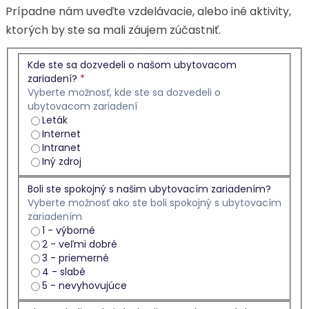
Prípadne nám uveďte vzdelávacie, alebo iné aktivity,
ktorých by ste sa mali záujem zúčastniť.
Kde ste sa dozvedeli o našom ubytovacom
zariadení?
*
Vyberte možnosť, kde ste sa dozvedeli o
ubytovacom zariadení
Leták
Internet
Intranet
Iný zdroj
Boli ste spokojný s našim ubytovacím zariadením?
Vyberte možnosť ako ste boli spokojný s ubytovacím
zariadením
1 - výborné
2 - veľmi dobré
3 - priemerné
4 - slabé
5 - nevyhovujúce