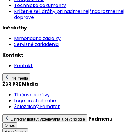
Technické dokumenty
Kríženie žel. dráhy pri nadmernej/nadrozmernej
doprave
Iné služby
Mimoriadne zásielky
Servisné zariadenia
Kontakt
Kontakt
Pre média
ŽSR PRE Média
Tlačové správy
Logo na stiahnutie
Železničný Semafor
Podmenu
Ústredný inštitút vzdelávania a psychológie
O nás
Vzdelávanie