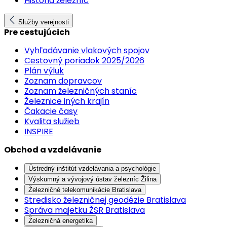
História železníc
Služby verejnosti
Pre cestujúcich
Vyhľadávanie vlakových spojov
Cestovný poriadok 2025/2026
Plán výluk
Zoznam dopravcov
Zoznam železničných staníc
Železnice iných krajín
Čakacie časy
Kvalita služieb
INSPIRE
Obchod a vzdelávanie
Ústredný inštitút vzdelávania a psychológie
Výskumný a vývojový ústav železníc Žilina
Železničné telekomunikácie Bratislava
Stredisko železničnej geodézie Bratislava
Správa majetku ŽSR Bratislava
Železničná energetika