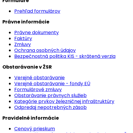
Formuláre
Prehľad formulárov
Právne informácie
Právne dokumenty
Faktúry
Zmluvy
Ochrana osobných údajov
Bezpečnostná politika KIS - skrátená verzia
Obstarávanie v ŽSR
Verejné obstarávanie
Verejné obstarávanie - fondy EÚ
Formulárové zmluvy
Obstarávanie právnych služieb
Kategórie prvkov železničnej infraštruktúry
Odpredaj nepotrebných zásob
Pravidelné informácie
Cenový prieskum