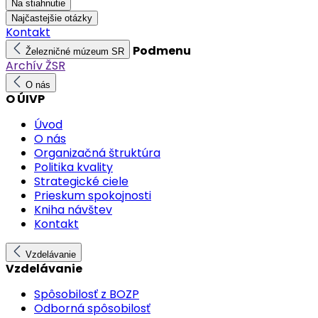
Na stiahnutie
Najčastejšie otázky
Kontakt
Podmenu
Železničné múzeum SR
Archív ŽSR
O nás
O ÚIVP
Úvod
O nás
Organizačná štruktúra
Politika kvality
Strategické ciele
Prieskum spokojnosti
Kniha návštev
Kontakt
Vzdelávanie
Vzdelávanie
Spôsobilosť z BOZP
Odborná spôsobilosť