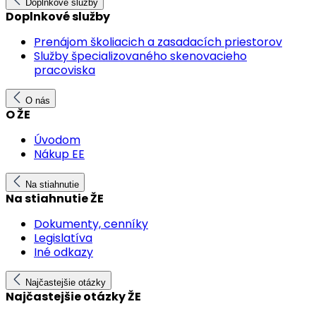
Doplnkové služby
Doplnkové služby
Prenájom školiacich a zasadacích priestorov
Služby špecializovaného skenovacieho
pracoviska
O nás
O ŽE
Úvodom
Nákup EE
Na stiahnutie
Na stiahnutie ŽE
Dokumenty, cenníky
Legislatíva
Iné odkazy
Najčastejšie otázky
Najčastejšie otázky ŽE