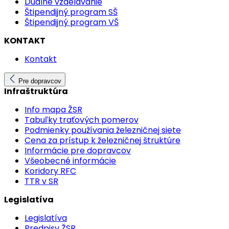
Duálne vzdelávanie
Štipendijný program SŠ
Štipendijný program VŠ
KONTAKT
Kontakt
Pre dopravcov
Infraštruktúra
Info mapa ŽSR
Tabuľky traťových pomerov
Podmienky používania železničnej siete
Cena za prístup k železničnej štruktúre
Informácie pre dopravcov
Všeobecné informácie
Koridory RFC
TTR v SR
Legislatíva
Legislatíva
Predpisy ŽSR