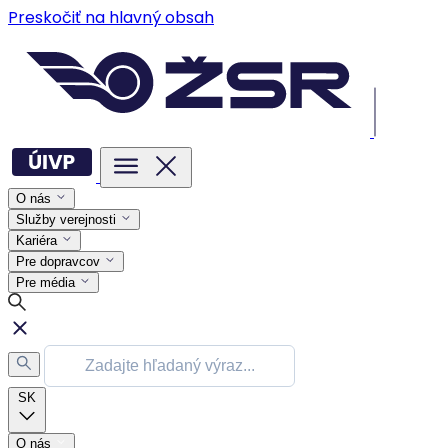
Preskočiť na hlavný obsah
O nás
Služby verejnosti
Kariéra
Pre dopravcov
Pre média
SK
O nás