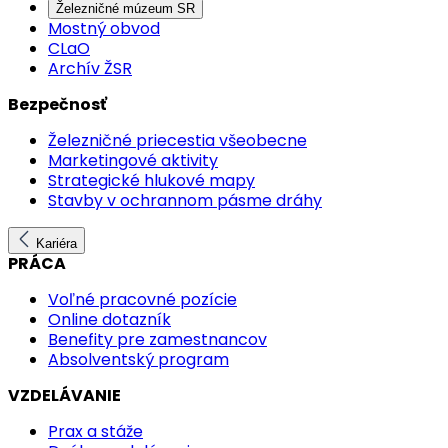
Železničné múzeum SR
Mostný obvod
CLaO
Archív ŽSR
Bezpečnosť
Železničné priecestia všeobecne
Marketingové aktivity
Strategické hlukové mapy
Stavby v ochrannom pásme dráhy
Kariéra
PRÁCA
Voľné pracovné pozície
Online dotazník
Benefity pre zamestnancov
Absolventský program
VZDELÁVANIE
Prax a stáže