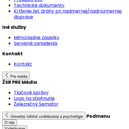
Technické dokumenty
Kríženie žel. dráhy pri nadmernej/nadrozmernej
doprave
Iné služby
Mimoriadne zásielky
Servisné zariadenia
Kontakt
Kontakt
Pre média
ŽSR PRE Média
Tlačové správy
Logo na stiahnutie
Železničný Semafor
Podmenu
Ústredný inštitút vzdelávania a psychológie
O nás
Vzdelávanie