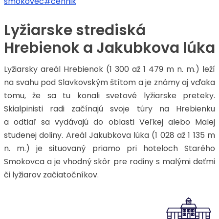
smokovec#cennik
Lyžiarske strediská
Hrebienok a Jakubkova lúka
Lyžiarsky areál Hrebienok (1 300 až 1 479 m n. m.) leží
na svahu pod Slavkovským štítom a je známy aj vďaka
tomu, že sa tu konali svetové lyžiarske preteky.
Skialpinisti radi začínajú svoje túry na Hrebienku
a odtiaľ sa vydávajú do oblasti Veľkej alebo Malej
studenej doliny. Areál Jakubkova lúka (1 028 až 1 135 m
n. m.) je situovaný priamo pri hoteloch Starého
Smokovca a je vhodný skôr pre rodiny s malými deťmi
či lyžiarov začiatočníkov.