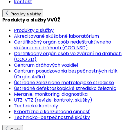
Kontakt
Produkty a služby
Produkty a služby VVÚŽ
Produkty a služby
Akreditované skúšobné laboratórium
Certifikačný orgán osôb nedeštruktívneho
skúšania na dráhach (COO NSD)
Certifikačný orgán osôb vo zváraní na dráhach
(COO ZD)
Centrum dráhových vozidiel
Centrum posudzovania bezpečnostných rizík
(Orgán AsBo)
Ústredné železničné metrologické stredisko
Ústredné defektoskopické stredisko železníc
Meranie, monitoring, diagnostika
UTZ, VTZ (revízie, kontroly, skúšky)
Technické kontroly
Expertízna a konzultačná činnosť
Technicko-bezpečnostné skúšky
O nás