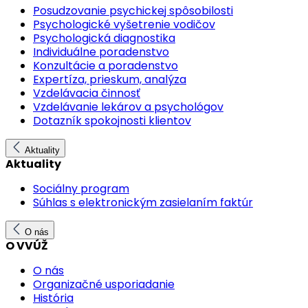
Posudzovanie psychickej spôsobilosti
Psychologické vyšetrenie vodičov
Psychologická diagnostika
Individuálne poradenstvo
Konzultácie a poradenstvo
Expertíza, prieskum, analýza
Vzdelávacia činnosť
Vzdelávanie lekárov a psychológov
Dotazník spokojnosti klientov
Aktuality
Aktuality
Sociálny program
Súhlas s elektronickým zasielaním faktúr
O nás
O VVÚŽ
O nás
Organizačné usporiadanie
História