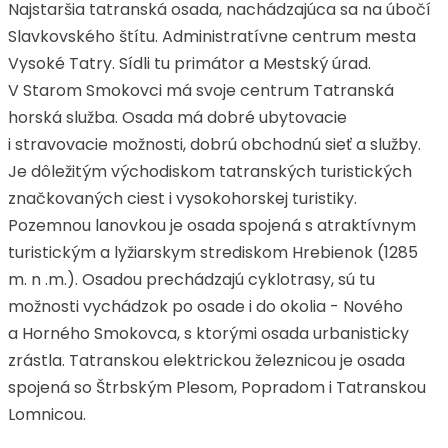
Najstaršia tatranská osada, nachádzajúca sa na úbočí
Slavkovského štítu. Administratívne centrum mesta
Vysoké Tatry. Sídli tu primátor a Mestský úrad.
V Starom Smokovci má svoje centrum Tatranská
horská služba. Osada má dobré ubytovacie
i stravovacie možnosti, dobrú obchodnú sieť a služby.
Je dôležitým východiskom tatranských turistických
značkovaných ciest i vysokohorskej turistiky.
Pozemnou lanovkou je osada spojená s atraktívnym
turistickým a lyžiarskym strediskom Hrebienok (1285
m. n .m.). Osadou prechádzajú cyklotrasy, sú tu
možnosti vychádzok po osade i do okolia - Nového
a Horného Smokovca, s ktorými osada urbanisticky
zrástla. Tatranskou elektrickou železnicou je osada
spojená so Štrbským Plesom, Popradom i Tatranskou
Lomnicou.