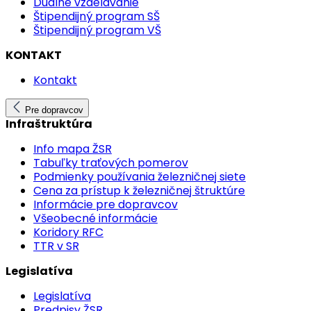
Duálne vzdelávanie
Štipendijný program SŠ
Štipendijný program VŠ
KONTAKT
Kontakt
Pre dopravcov
Infraštruktúra
Info mapa ŽSR
Tabuľky traťových pomerov
Podmienky používania železničnej siete
Cena za prístup k železničnej štruktúre
Informácie pre dopravcov
Všeobecné informácie
Koridory RFC
TTR v SR
Legislatíva
Legislatíva
Predpisy ŽSR