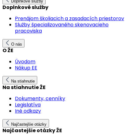
Doplnkové služby
Doplnkové služby
Prenájom školiacich a zasadacích priestorov
Služby špecializovaného skenovacieho
pracoviska
O nás
O ŽE
Úvodom
Nákup EE
Na stiahnutie
Na stiahnutie ŽE
Dokumenty, cenníky
Legislatíva
Iné odkazy
Najčastejšie otázky
Najčastejšie otázky ŽE