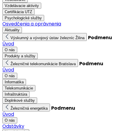
Vzdelávacie aktivity
Certifikácia UTZ
Psychologické služby
Osvedčenia a oprávnenia
Aktuality
Podmenu
Výskumný a vývojový ústav železníc Žilina
Úvod
O nás
Produkty a služby
Podmenu
Železničné telekomunikácie Bratislava
Úvod
O nás
Informatika
Telekomunikácie
Infraštruktúra
Doplnkové služby
Podmenu
Železničná energetika
Úvod
O nás
Odstávky