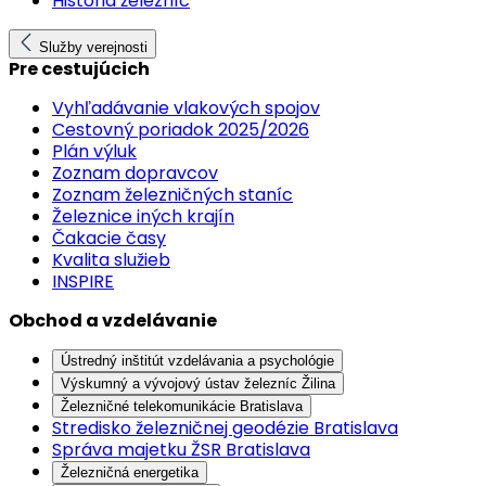
História železníc
Služby verejnosti
Pre cestujúcich
Vyhľadávanie vlakových spojov
Cestovný poriadok 2025/2026
Plán výluk
Zoznam dopravcov
Zoznam železničných staníc
Železnice iných krajín
Čakacie časy
Kvalita služieb
INSPIRE
Obchod a vzdelávanie
Ústredný inštitút vzdelávania a psychológie
Výskumný a vývojový ústav železníc Žilina
Železničné telekomunikácie Bratislava
Stredisko železničnej geodézie Bratislava
Správa majetku ŽSR Bratislava
Železničná energetika