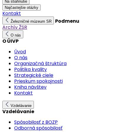
Na stiahnutie
Najčastejšie otázky
Kontakt
Podmenu
Železničné múzeum SR
Archív ŽSR
O nás
O ÚIVP
Úvod
O nás
Organizačná štruktúra
Politika kvality
Strategické ciele
Prieskum spokojnosti
Kniha návštev
Kontakt
Vzdelávanie
Vzdelávanie
Spôsobilosť z BOZP
Odborná spôsobilosť