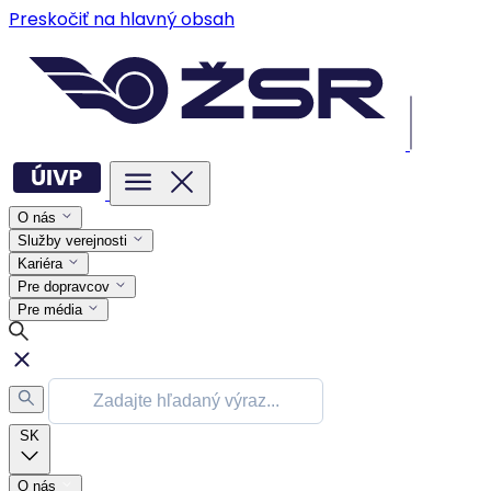
Preskočiť na hlavný obsah
O nás
Služby verejnosti
Kariéra
Pre dopravcov
Pre média
SK
O nás