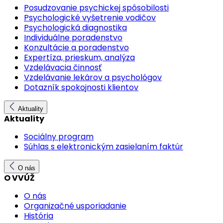
Posudzovanie psychickej spôsobilosti
Psychologické vyšetrenie vodičov
Psychologická diagnostika
Individuálne poradenstvo
Konzultácie a poradenstvo
Expertíza, prieskum, analýza
Vzdelávacia činnosť
Vzdelávanie lekárov a psychológov
Dotazník spokojnosti klientov
Aktuality
Aktuality
Sociálny program
Súhlas s elektronickým zasielaním faktúr
O nás
O VVÚŽ
O nás
Organizačné usporiadanie
História