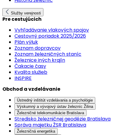
História železníc
Služby verejnosti
Pre cestujúcich
Vyhľadávanie vlakových spojov
Cestovný poriadok 2025/2026
Plán výluk
Zoznam dopravcov
Zoznam železničných staníc
Železnice iných krajín
Čakacie časy
Kvalita služieb
INSPIRE
Obchod a vzdelávanie
Ústredný inštitút vzdelávania a psychológie
Výskumný a vývojový ústav železníc Žilina
Železničné telekomunikácie Bratislava
Stredisko železničnej geodézie Bratislava
Správa majetku ŽSR Bratislava
Železničná energetika