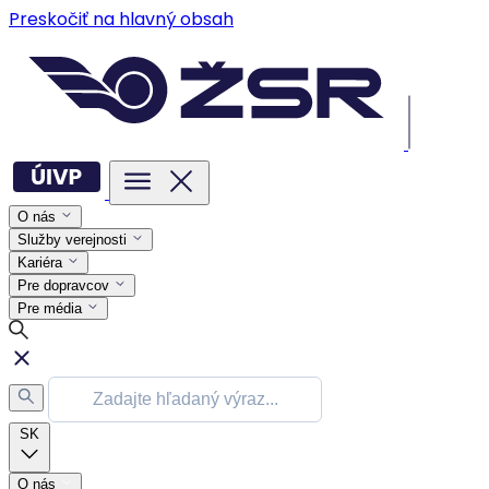
Preskočiť na hlavný obsah
O nás
Služby verejnosti
Kariéra
Pre dopravcov
Pre média
SK
O nás