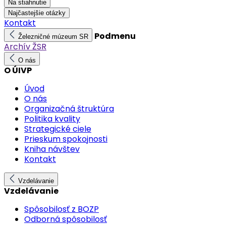
Na stiahnutie
Najčastejšie otázky
Kontakt
Podmenu
Železničné múzeum SR
Archív ŽSR
O nás
O ÚIVP
Úvod
O nás
Organizačná štruktúra
Politika kvality
Strategické ciele
Prieskum spokojnosti
Kniha návštev
Kontakt
Vzdelávanie
Vzdelávanie
Spôsobilosť z BOZP
Odborná spôsobilosť