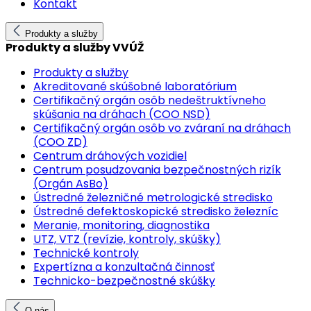
Kontakt
Produkty a služby
Produkty a služby VVÚŽ
Produkty a služby
Akreditované skúšobné laboratórium
Certifikačný orgán osôb nedeštruktívneho
skúšania na dráhach (COO NSD)
Certifikačný orgán osôb vo zváraní na dráhach
(COO ZD)
Centrum dráhových vozidiel
Centrum posudzovania bezpečnostných rizík
(Orgán AsBo)
Ústredné železničné metrologické stredisko
Ústredné defektoskopické stredisko železníc
Meranie, monitoring, diagnostika
UTZ, VTZ (revízie, kontroly, skúšky)
Technické kontroly
Expertízna a konzultačná činnosť
Technicko-bezpečnostné skúšky
O nás