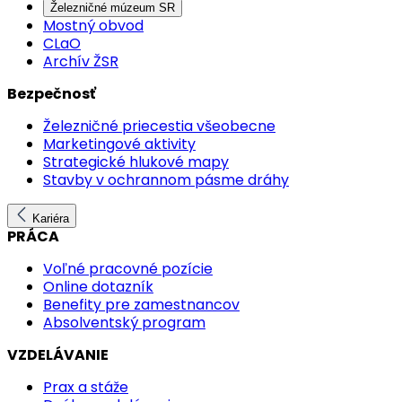
Železničné múzeum SR
Mostný obvod
CLaO
Archív ŽSR
Bezpečnosť
Železničné priecestia všeobecne
Marketingové aktivity
Strategické hlukové mapy
Stavby v ochrannom pásme dráhy
Kariéra
PRÁCA
Voľné pracovné pozície
Online dotazník
Benefity pre zamestnancov
Absolventský program
VZDELÁVANIE
Prax a stáže