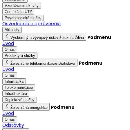
Vzdelávacie aktivity
Certifikácia UTZ
Psychologické služby
Osvedčenia a oprávnenia
Aktuality
Podmenu
Výskumný a vývojový ústav železníc Žilina
Úvod
O nás
Produkty a služby
Podmenu
Železničné telekomunikácie Bratislava
Úvod
O nás
Informatika
Telekomunikácie
Infraštruktúra
Doplnkové služby
Podmenu
Železničná energetika
Úvod
O nás
Odstávky