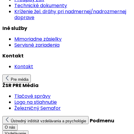
Technické dokumenty
Kríženie žel. dráhy pri nadmernej/nadrozmernej
doprave
Iné služby
Mimoriadne zásielky
Servisné zariadenia
Kontakt
Kontakt
Pre média
ŽSR PRE Média
Tlačové správy
Logo na stiahnutie
Železničný Semafor
Podmenu
Ústredný inštitút vzdelávania a psychológie
O nás
Vzdelávanie