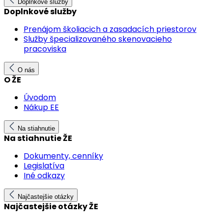
Doplnkové služby
Doplnkové služby
Prenájom školiacich a zasadacích priestorov
Služby špecializovaného skenovacieho
pracoviska
O nás
O ŽE
Úvodom
Nákup EE
Na stiahnutie
Na stiahnutie ŽE
Dokumenty, cenníky
Legislatíva
Iné odkazy
Najčastejšie otázky
Najčastejšie otázky ŽE