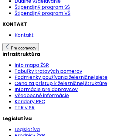
Duálne vzdelávanie
Štipendijný program SŠ
Štipendijný program VŠ
KONTAKT
Kontakt
Pre dopravcov
Infraštruktúra
Info mapa ŽSR
Tabuľky traťových pomerov
Podmienky používania železničnej siete
Cena za prístup k železničnej štruktúre
Informácie pre dopravcov
Všeobecné informácie
Koridory RFC
TTR v SR
Legislatíva
Legislatíva
Predpisy ŽSR