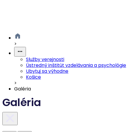
>
Služby verejnosti
Ústredný inštitút vzdelávania a psychológie
Ubytuj sa výhodne
Košice
>
Galéria
Galéria