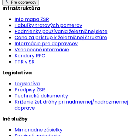
Pre dopravcov
Infraštruktúra
Info mapa ŽSR
Tabuľky traťových pomerov
Podmienky používania železničnej siete
Cena za prístup k železničnej štruktúre
Informácie pre dopravcov
Všeobecné informácie
Koridory RFC
TTR v SR
Legislatíva
Legislatíva
Predpisy ŽSR
Technické dokumenty
Kríženie žel. dráhy pri nadmernej/nadrozmernej
doprave
Iné služby
Mimoriadne zásielky
Servisné zariadenia