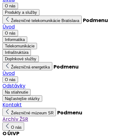
O nás
Produkty a služby
Podmenu
Železničné telekomunikácie Bratislava
Úvod
O nás
Informatika
Telekomunikácie
Infraštruktúra
Doplnkové služby
Podmenu
Železničná energetika
Úvod
O nás
Odstávky
Na stiahnutie
Najčastejšie otázky
Kontakt
Podmenu
Železničné múzeum SR
Archív ŽSR
O nás
O ÚIVP