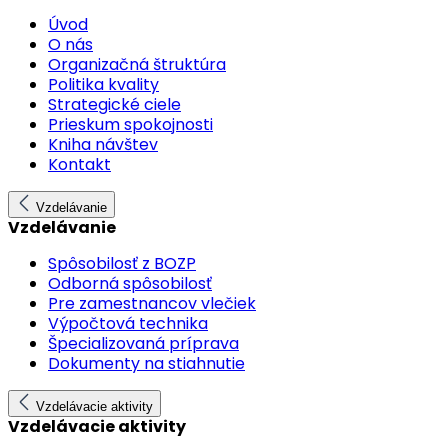
Úvod
O nás
Organizačná štruktúra
Politika kvality
Strategické ciele
Prieskum spokojnosti
Kniha návštev
Kontakt
Vzdelávanie
Vzdelávanie
Spôsobilosť z BOZP
Odborná spôsobilosť
Pre zamestnancov vlečiek
Výpočtová technika
Špecializovaná príprava
Dokumenty na stiahnutie
Vzdelávacie aktivity
Vzdelávacie aktivity