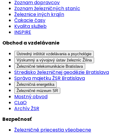
Zoznam dopravcov
Zoznam železničných staníc
Železnice iných krajín
Čakacie časy
Kvalita služieb
INSPIRE
Obchod a vzdelávanie
Ústredný inštitút vzdelávania a psychológie
Výskumný a vývojový ústav železníc Žilina
Železničné telekomunikácie Bratislava
Stredisko železničnej geodézie Bratislava
Správa majetku ŽSR Bratislava
Železničná energetika
Železničné múzeum SR
Mostný obvod
CLaO
Archív ŽSR
Bezpečnosť
Železničné priecestia všeobecne