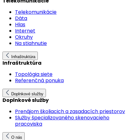
Telekomunikácie
Telekomunikácie
Dáta
Hlas
Internet
Okruhy
Na stiahnutie
Infraštruktúra
Infraštruktúra
Topológia siete
Referenčná ponuka
Doplnkové služby
Doplnkové služby
Prenájom školiacich a zasadacích priestorov
Služby špecializovaného skenovacieho
pracoviska
O nás