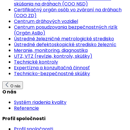
skúšania na dráhach (COO NSD)
Certifikačný orgán osôb vo zváraní na dráhach
(COO ZD)
Centrum dráhových vozidiel
Centrum posudzovania bezpečnostných rizík
(Orgán AsBo)
Ústredné železničné metrologické stredisko
Ústredné defektoskopické stredisko železníc
Meranie, monitoring, diagnostika
UTZ, VTZ (revízie, kontroly, skúšky)
Technické kontroly
Expertízna a konzultačná činnosť
Technicko-bezpečnostné skúšky
O nás
O nás
Systém riadenia kvality
Referencie
Profil spoločnosti
Profil spoločnosti