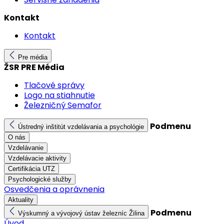
Kontakt
Kontakt
Pre média
ŽSR PRE Média
Tlačové správy
Logo na stiahnutie
Železničný Semafor
Podmenu
Ústredný inštitút vzdelávania a psychológie
O nás
Vzdelávanie
Vzdelávacie aktivity
Certifikácia UTZ
Psychologické služby
Osvedčenia a oprávnenia
Aktuality
Podmenu
Výskumný a vývojový ústav železníc Žilina
Úvod