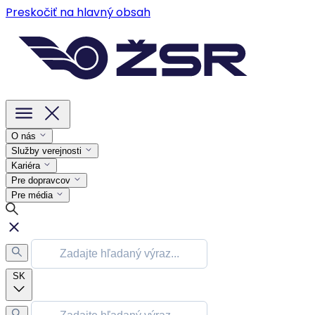
Preskočiť na hlavný obsah
O nás
Služby verejnosti
Kariéra
Pre dopravcov
Pre média
SK