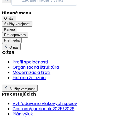
Hlavné menu
O nás
Služby verejnosti
Kariéra
Pre dopravcov
Pre média
O nás
O ŽSR
Profil spoločnosti
Organizačná štruktúra
Modernizácia tratí
História železníc
Služby verejnosti
Pre cestujúcich
Vyhľadávanie vlakových spojov
Cestovný poriadok 2025/2026
Plán výluk