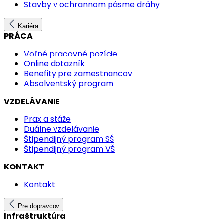
Stavby v ochrannom pásme dráhy
Kariéra
PRÁCA
Voľné pracovné pozície
Online dotazník
Benefity pre zamestnancov
Absolventský program
VZDELÁVANIE
Prax a stáže
Duálne vzdelávanie
Štipendijný program SŠ
Štipendijný program VŠ
KONTAKT
Kontakt
Pre dopravcov
Infraštruktúra