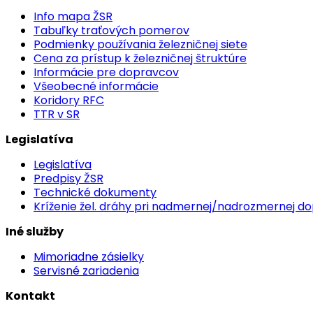
Info mapa ŽSR
Tabuľky traťových pomerov
Podmienky používania železničnej siete
Cena za prístup k železničnej štruktúre
Informácie pre dopravcov
Všeobecné informácie
Koridory RFC
TTR v SR
Legislatíva
Legislatíva
Predpisy ŽSR
Technické dokumenty
Kríženie žel. dráhy pri nadmernej/nadrozmernej d
Iné služby
Mimoriadne zásielky
Servisné zariadenia
Kontakt