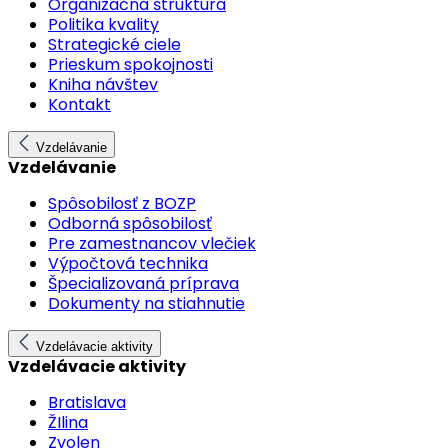
Organizačná štruktúra
Politika kvality
Strategické ciele
Prieskum spokojnosti
Kniha návštev
Kontakt
Vzdelávanie
Vzdelávanie
Spôsobilosť z BOZP
Odborná spôsobilosť
Pre zamestnancov vlečiek
Výpočtová technika
Špecializovaná príprava
Dokumenty na stiahnutie
Vzdelávacie aktivity
Vzdelávacie aktivity
Bratislava
ŽIlina
Zvolen