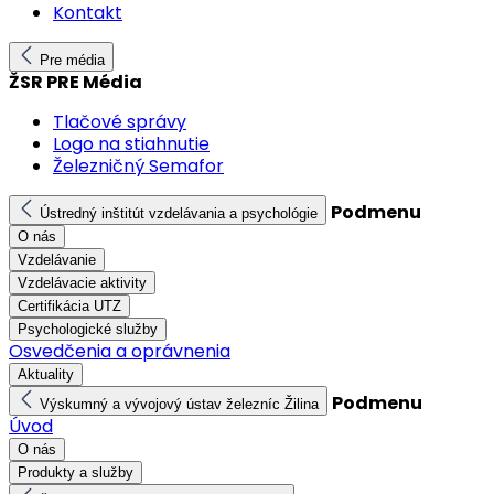
Kontakt
Pre média
ŽSR PRE Média
Tlačové správy
Logo na stiahnutie
Železničný Semafor
Podmenu
Ústredný inštitút vzdelávania a psychológie
O nás
Vzdelávanie
Vzdelávacie aktivity
Certifikácia UTZ
Psychologické služby
Osvedčenia a oprávnenia
Aktuality
Podmenu
Výskumný a vývojový ústav železníc Žilina
Úvod
O nás
Produkty a služby