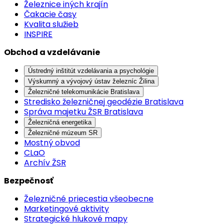
Železnice iných krajín
Čakacie časy
Kvalita služieb
INSPIRE
Obchod a vzdelávanie
Ústredný inštitút vzdelávania a psychológie
Výskumný a vývojový ústav železníc Žilina
Železničné telekomunikácie Bratislava
Stredisko železničnej geodézie Bratislava
Správa majetku ŽSR Bratislava
Železničná energetika
Železničné múzeum SR
Mostný obvod
CLaO
Archív ŽSR
Bezpečnosť
Železničné priecestia všeobecne
Marketingové aktivity
Strategické hlukové mapy