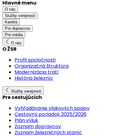
Hlavné menu
O nás
Služby verejnosti
Kariéra
Pre dopravcov
Pre média
O nás
O ŽSR
Profil spoločnosti
Organizačná štruktúra
Modernizácia tratí
História železníc
Služby verejnosti
Pre cestujúcich
Vyhľadávanie vlakových spojov
Cestovný poriadok 2025/2026
Plán výluk
Zoznam dopravcov
Zoznam železničných staníc