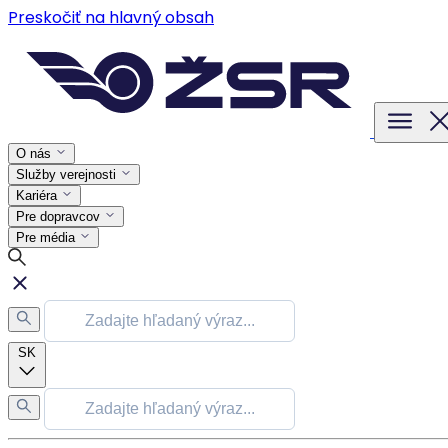
Preskočiť na hlavný obsah
O nás
Služby verejnosti
Kariéra
Pre dopravcov
Pre média
SK