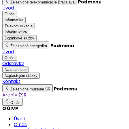
Podmenu
Železničné telekomunikácie Bratislava
Úvod
O nás
Informatika
Telekomunikácie
Infraštruktúra
Doplnkové služby
Podmenu
Železničná energetika
Úvod
O nás
Odstávky
Na stiahnutie
Najčastejšie otázky
Kontakt
Podmenu
Železničné múzeum SR
Archív ŽSR
O nás
O ÚIVP
Úvod
O nás