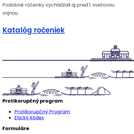
Podobné ročenky vychádzali aj pred 1. svetovou
vojnou.
Katalóg ročeniek
Protikorupčný program
Protikorupčný Program
Etický Kódex
Formuláre