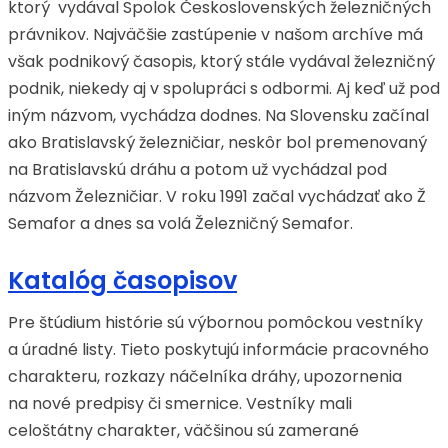
ktorý vydával Spolok Československých železničných
právnikov. Najväčšie zastúpenie v našom archíve má
však podnikový časopis, ktorý stále vydával železničný
podnik, niekedy aj v spolupráci s odbormi. Aj keď už pod
iným názvom, vychádza dodnes. Na Slovensku začínal
ako Bratislavský železničiar, neskôr bol premenovaný
na Bratislavskú dráhu a potom už vychádzal pod
názvom Železničiar. V roku 1991 začal vychádzať ako Ž
Semafor a dnes sa volá Železničný Semafor.
Katalóg časopisov
Pre štúdium histórie sú výbornou pomôckou vestníky
a úradné listy. Tieto poskytujú informácie pracovného
charakteru, rozkazy náčelníka dráhy, upozornenia
na nové predpisy či smernice. Vestníky mali
celoštátny charakter, väčšinou sú zamerané