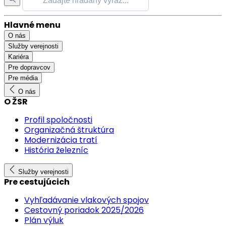
Hlavné menu
O nás
Služby verejnosti
Kariéra
Pre dopravcov
Pre média
O nás
O ŽSR
Profil spoločnosti
Organizačná štruktúra
Modernizácia tratí
História železníc
Služby verejnosti
Pre cestujúcich
Vyhľadávanie vlakových spojov
Cestovný poriadok 2025/2026
Plán výluk