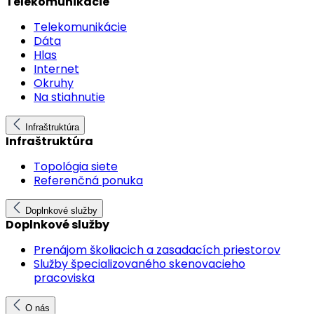
Telekomunikácie
Telekomunikácie
Dáta
Hlas
Internet
Okruhy
Na stiahnutie
Infraštruktúra
Infraštruktúra
Topológia siete
Referenčná ponuka
Doplnkové služby
Doplnkové služby
Prenájom školiacich a zasadacích priestorov
Služby špecializovaného skenovacieho
pracoviska
O nás