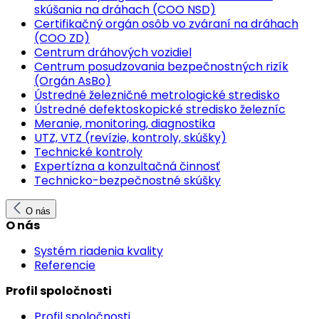
skúšania na dráhach (COO NSD)
Certifikačný orgán osôb vo zváraní na dráhach
(COO ZD)
Centrum dráhových vozidiel
Centrum posudzovania bezpečnostných rizík
(Orgán AsBo)
Ústredné železničné metrologické stredisko
Ústredné defektoskopické stredisko železníc
Meranie, monitoring, diagnostika
UTZ, VTZ (revízie, kontroly, skúšky)
Technické kontroly
Expertízna a konzultačná činnosť
Technicko-bezpečnostné skúšky
O nás
O nás
Systém riadenia kvality
Referencie
Profil spoločnosti
Profil spoločnosti