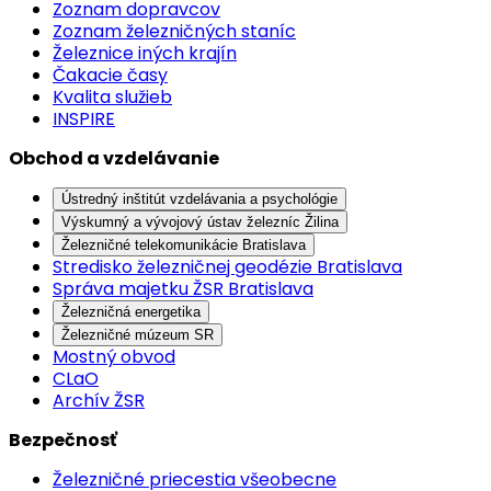
Zoznam dopravcov
Zoznam železničných staníc
Železnice iných krajín
Čakacie časy
Kvalita služieb
INSPIRE
Obchod a vzdelávanie
Ústredný inštitút vzdelávania a psychológie
Výskumný a vývojový ústav železníc Žilina
Železničné telekomunikácie Bratislava
Stredisko železničnej geodézie Bratislava
Správa majetku ŽSR Bratislava
Železničná energetika
Železničné múzeum SR
Mostný obvod
CLaO
Archív ŽSR
Bezpečnosť
Železničné priecestia všeobecne