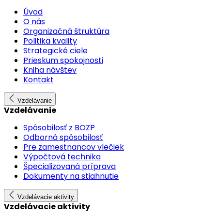
Úvod
O nás
Organizačná štruktúra
Politika kvality
Strategické ciele
Prieskum spokojnosti
Kniha návštev
Kontakt
Vzdelávanie
Vzdelávanie
Spôsobilosť z BOZP
Odborná spôsobilosť
Pre zamestnancov vlečiek
Výpočtová technika
Špecializovaná príprava
Dokumenty na stiahnutie
Vzdelávacie aktivity
Vzdelávacie aktivity