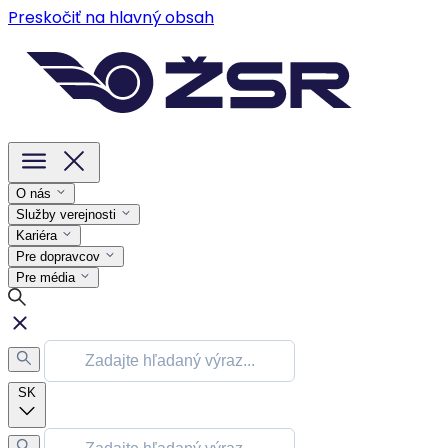
Preskočiť na hlavný obsah
O nás
Služby verejnosti
Kariéra
Pre dopravcov
Pre média
SK