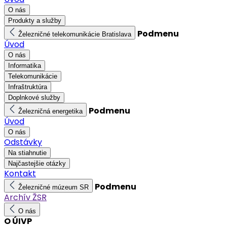
O nás
Produkty a služby
Podmenu
Železničné telekomunikácie Bratislava
Úvod
O nás
Informatika
Telekomunikácie
Infraštruktúra
Doplnkové služby
Podmenu
Železničná energetika
Úvod
O nás
Odstávky
Na stiahnutie
Najčastejšie otázky
Kontakt
Podmenu
Železničné múzeum SR
Archív ŽSR
O nás
O ÚIVP