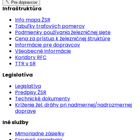
Pre dopravcov
Infraštruktúra
Info mapa ŽSR
Tabuľky traťových pomerov
Podmienky používania železničnej siete
Cena za prístup k železničnej štruktúre
Informácie pre dopravcov
Všeobecné informácie
Koridory RFC
TTR v SR
Legislatíva
Legislatíva
Predpisy ŽSR
Technické dokumenty
Kríženie žel. dráhy pri nadmernej/nadrozmernej
doprave
Iné služby
Mimoriadne zásielky
Servisné zariadenia