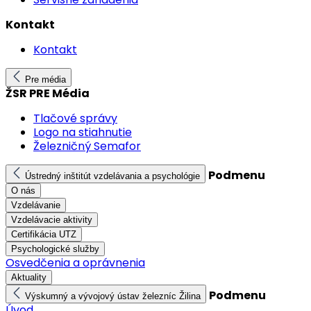
Kontakt
Kontakt
Pre média
ŽSR PRE Média
Tlačové správy
Logo na stiahnutie
Železničný Semafor
Podmenu
Ústredný inštitút vzdelávania a psychológie
O nás
Vzdelávanie
Vzdelávacie aktivity
Certifikácia UTZ
Psychologické služby
Osvedčenia a oprávnenia
Aktuality
Podmenu
Výskumný a vývojový ústav železníc Žilina
Úvod