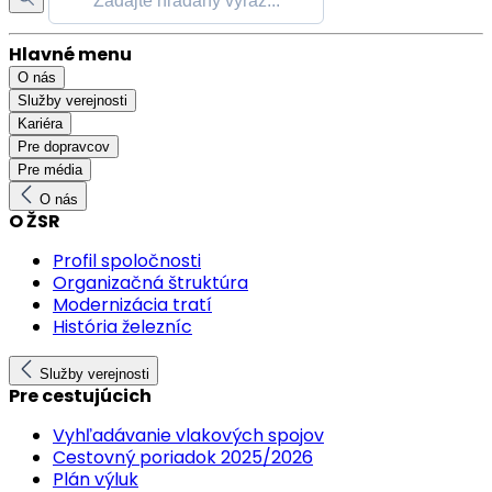
Hlavné menu
O nás
Služby verejnosti
Kariéra
Pre dopravcov
Pre média
O nás
O ŽSR
Profil spoločnosti
Organizačná štruktúra
Modernizácia tratí
História železníc
Služby verejnosti
Pre cestujúcich
Vyhľadávanie vlakových spojov
Cestovný poriadok 2025/2026
Plán výluk