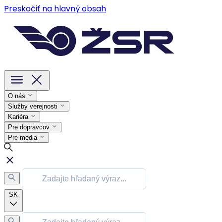
Preskočiť na hlavný obsah
O nás
Služby verejnosti
Kariéra
Pre dopravcov
Pre média
SK