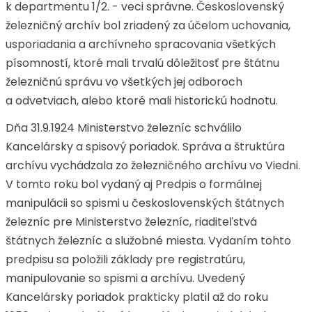
k departmentu 1/2. - veci správne. Československý
železničný archív bol zriadený za účelom uchovania,
usporiadania a archívneho spracovania všetkých
písomností, ktoré mali trvalú dôležitosť pre štátnu
železničnú správu vo všetkých jej odboroch
a odvetviach, alebo ktoré mali historickú hodnotu.
Dňa 31.9.1924 Ministerstvo železníc schválilo
Kancelársky a spisový poriadok. Správa a štruktúra
archívu vychádzala zo železničného archívu vo Viedni.
V tomto roku bol vydaný aj Predpis o formálnej
manipulácii so spismi u československých štátnych
železníc pre Ministerstvo železníc, riaditeľstvá
štátnych železníc a služobné miesta. Vydaním tohto
predpisu sa položili základy pre registratúru,
manipulovanie so spismi a archívu. Uvedený
Kancelársky poriadok prakticky platil až do roku