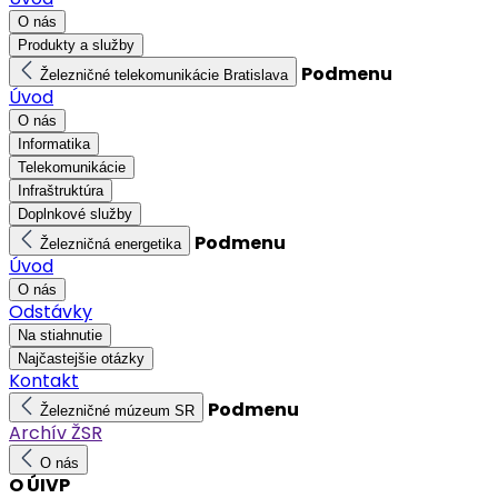
O nás
Produkty a služby
Podmenu
Železničné telekomunikácie Bratislava
Úvod
O nás
Informatika
Telekomunikácie
Infraštruktúra
Doplnkové služby
Podmenu
Železničná energetika
Úvod
O nás
Odstávky
Na stiahnutie
Najčastejšie otázky
Kontakt
Podmenu
Železničné múzeum SR
Archív ŽSR
O nás
O ÚIVP