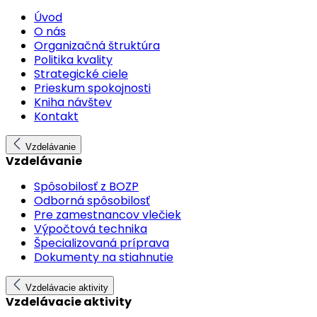
Úvod
O nás
Organizačná štruktúra
Politika kvality
Strategické ciele
Prieskum spokojnosti
Kniha návštev
Kontakt
Vzdelávanie
Vzdelávanie
Spôsobilosť z BOZP
Odborná spôsobilosť
Pre zamestnancov vlečiek
Výpočtová technika
Špecializovaná príprava
Dokumenty na stiahnutie
Vzdelávacie aktivity
Vzdelávacie aktivity