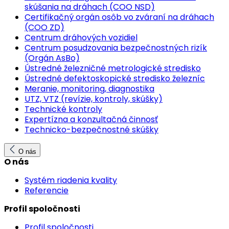
skúšania na dráhach (COO NSD)
Certifikačný orgán osôb vo zváraní na dráhach
(COO ZD)
Centrum dráhových vozidiel
Centrum posudzovania bezpečnostných rizík
(Orgán AsBo)
Ústredné železničné metrologické stredisko
Ústredné defektoskopické stredisko železníc
Meranie, monitoring, diagnostika
UTZ, VTZ (revízie, kontroly, skúšky)
Technické kontroly
Expertízna a konzultačná činnosť
Technicko-bezpečnostné skúšky
O nás
O nás
Systém riadenia kvality
Referencie
Profil spoločnosti
Profil spoločnosti