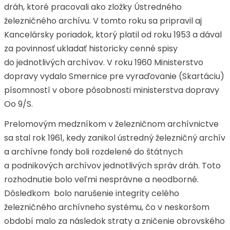
dráh, ktoré pracovali ako zložky Ústredného
železničného archívu. V tomto roku sa pripravil aj
Kancelársky poriadok, ktorý platil od roku 1953 a dával
za povinnosť ukladať historicky cenné spisy
do jednotlivých archívov. V roku 1960 Ministerstvo
dopravy vydalo Smernice pre vyraďovanie (Skartáciu)
písomností v obore pôsobnosti ministerstva dopravy
Oo 9/S.
Prelomovým medzníkom v železničnom archívnictve
sa stal rok 1961, kedy zanikol ústredný železničný archív
a archívne fondy boli rozdelené do štátnych
a podnikových archívov jednotlivých správ dráh. Toto
rozhodnutie bolo veľmi nesprávne a neodborné.
Dôsledkom bolo narušenie integrity celého
železničného archívneho systému, čo v neskoršom
období malo za následok straty a zničenie obrovského