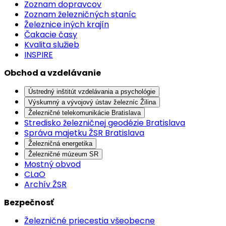
Zoznam dopravcov
Zoznam železničných staníc
Železnice iných krajín
Čakacie časy
Kvalita služieb
INSPIRE
Obchod a vzdelávanie
Ústredný inštitút vzdelávania a psychológie
Výskumný a vývojový ústav železníc Žilina
Železničné telekomunikácie Bratislava
Stredisko železničnej geodézie Bratislava
Správa majetku ŽSR Bratislava
Železničná energetika
Železničné múzeum SR
Mostný obvod
CLaO
Archív ŽSR
Bezpečnosť
Železničné priecestia všeobecne