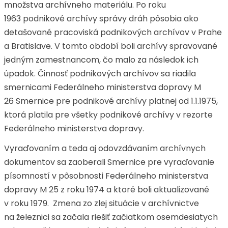
množstva archívneho materiálu. Po roku
1963 podnikové archívy správy dráh pôsobia ako
detašované pracoviská podnikových archívov v Prahe
a Bratislave. V tomto období boli archívy spravované
jedným zamestnancom, čo malo za následok ich
úpadok. Činnosť podnikových archívov sa riadila
smernicami Federálneho ministerstva dopravy M
26 Smernice pre podnikové archívy platnej od 1.1.1975,
ktorá platila pre všetky podnikové archívy v rezorte
Federálneho ministerstva dopravy.
Vyraďovaním a teda aj odovzdávaním archívnych
dokumentov sa zaoberali Smernice pre vyraďovanie
písomností v pôsobnosti Federálneho ministerstva
dopravy M 25 z roku 1974 a ktoré boli aktualizované
v roku 1979. Zmena zo zlej situácie v archívnictve
na železnici sa začala riešiť začiatkom osemdesiatych