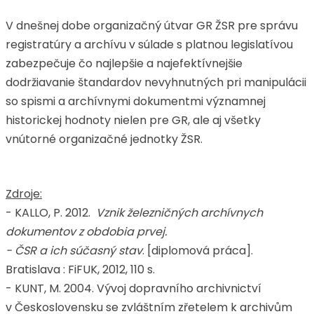
V dnešnej dobe organizačný útvar GR ŽSR pre správu
registratúry a archívu v súlade s platnou legislatívou
zabezpečuje čo najlepšie a najefektívnejšie
dodržiavanie štandardov nevyhnutných pri manipulácii
so spismi a archívnymi dokumentmi významnej
historickej hodnoty nielen pre GR, ale aj všetky
vnútorné organizačné jednotky ŽSR.
Zdroje:
- KALLO, P. 2012.
Vznik železničných archívnych
dokumentov z obdobia prvej.
- ČSR a ich súčasný stav
. [diplomová práca].
Bratislava : FiFUK, 2012, 110 s.
- KUNT, M. 2004. Vývoj dopravního archivnictví
v Československu se zvláštním zřetelem k archivům