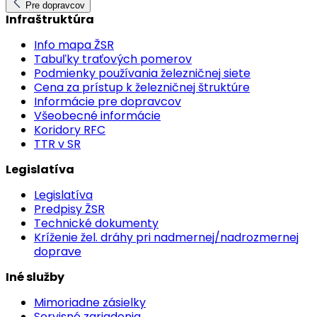
Pre dopravcov
Infraštruktúra
Info mapa ŽSR
Tabuľky traťových pomerov
Podmienky používania železničnej siete
Cena za prístup k železničnej štruktúre
Informácie pre dopravcov
Všeobecné informácie
Koridory RFC
TTR v SR
Legislatíva
Legislatíva
Predpisy ŽSR
Technické dokumenty
Kríženie žel. dráhy pri nadmernej/nadrozmernej
doprave
Iné služby
Mimoriadne zásielky
Servisné zariadenia