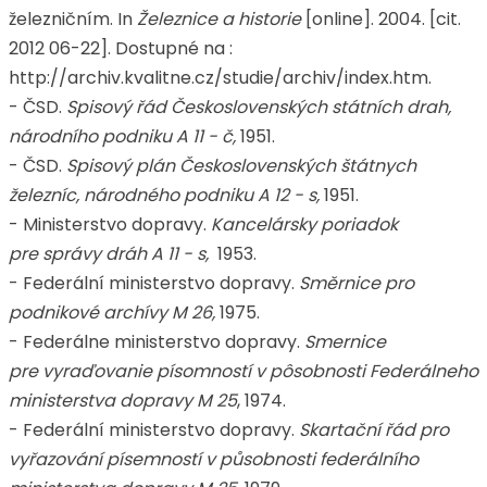
železničním. In
Železnice a historie
[online]. 2004. [cit.
2012 06-22]. Dostupné na :
http://archiv.kvalitne.cz/studie/archiv/index.htm.
- ČSD.
Spisový řád Československých státních drah,
národního podniku A 11 - č,
1951.
- ČSD.
Spisový plán Československých štátnych
železníc, národného podniku A 12 - s,
1951.
- Ministerstvo dopravy.
Kancelársky poriadok
pre správy dráh A 11 - s,
1953.
- Federální ministerstvo dopravy.
Směrnice pro
podnikové archívy M 26,
1975.
- Federálne ministerstvo dopravy.
Smernice
pre vyraďovanie písomností v pôsobnosti Federálneho
ministerstva dopravy M 25
, 1974.
- Federální ministerstvo dopravy.
Skartační řád pro
vyřazování písemností v působnosti federálního