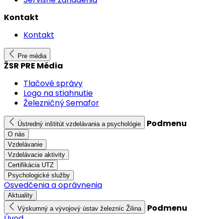
Kontakt
Kontakt
Pre média
ŽSR PRE Média
Tlačové správy
Logo na stiahnutie
Železničný Semafor
Podmenu
Ústredný inštitút vzdelávania a psychológie
O nás
Vzdelávanie
Vzdelávacie aktivity
Certifikácia UTZ
Psychologické služby
Osvedčenia a oprávnenia
Aktuality
Podmenu
Výskumný a vývojový ústav železníc Žilina
Úvod