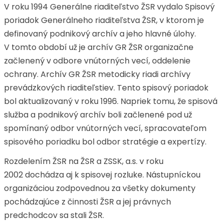
V roku 1994 Generálne riaditeľstvo ŽSR vydalo Spisový
poriadok Generálneho riaditeľstva ŽSR, v ktorom je
definovaný podnikový archív a jeho hlavné úlohy.
V tomto období už je archív GR ŽSR organizačne
začlenený v odbore vnútorných vecí, oddelenie
ochrany. Archív GR ŽSR metodicky riadi archívy
prevádzkových riaditeľstiev. Tento spisový poriadok
bol aktualizovaný v roku 1996. Napriek tomu, že spisová
služba a podnikový archív boli začlenené pod už
spomínaný odbor vnútorných vecí, spracovateľom
spisového poriadku bol odbor stratégie a expertízy.
Rozdelením ŽSR na ŽSR a ZSSK, a.s. v roku
2002 dochádza aj k spisovej rozluke. Nástupníckou
organizáciou zodpovednou za všetky dokumenty
pochádzajúce z činnosti ŽSR a jej právnych
predchodcov sa stali ŽSR.