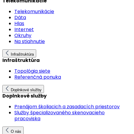
Telekomunikácie
Telekomunikácie
Dáta
Hlas
Internet
Okruhy
Na stiahnutie
Infraštruktúra
Infraštruktúra
Topológia siete
Referenčná ponuka
Doplnkové služby
Doplnkové služby
Prenájom školiacich a zasadacích priestorov
Služby špecializovaného skenovacieho
pracoviska
O nás