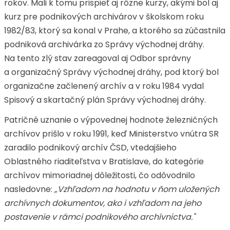
rokov. Mali k tomu prispieť aj rôzne kurzy, akými bol aj
kurz pre podnikových archivárov v školskom roku
1982/83, ktorý sa konal v Prahe, a ktorého sa zúčastnila
podniková archivárka zo Správy východnej dráhy.
Na tento zlý stav zareagoval aj Odbor správny
a organizačný Správy východnej dráhy, pod ktorý bol
organizačne začlenený archív a v roku 1984 vydal
Spisový a skartačný plán Správy východnej dráhy.
Patričné uznanie o výpovednej hodnote železničných
archívov prišlo v roku 1991, keď Ministerstvo vnútra SR
zaradilo podnikový archív ČSD, vtedajšieho
Oblastného riaditeľstva v Bratislave, do kategórie
archívov mimoriadnej dôležitosti, čo odôvodnilo
nasledovne:
„Vzhľadom na hodnotu v ňom uložených
archívnych dokumentov, ako i vzhľadom na jeho
postavenie v rámci podnikového archívnictva."