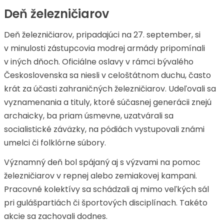
Deň železničiarov
Deň železničiarov, pripadajúci na 27. september, si
v minulosti zástupcovia modrej armády pripomínali
v iných dňoch. Oficiálne oslavy v rámci bývalého
Československa sa niesli v celoštátnom duchu, často
krát za účasti zahraničných železničiarov. Udeľovali sa
vyznamenania a tituly, ktoré súčasnej generácii znejú
archaicky, ba priam úsmevne, uzatvárali sa
socialistické záväzky, na pódiách vystupovali známi
umelci či folklórne súbory.
Významný deň bol spájaný aj s výzvami na pomoc
železničiarov v repnej alebo zemiakovej kampani.
Pracovné kolektívy sa schádzali aj mimo veľkých sál
pri gulášpartiách či športových disciplínach. Takéto
akcie sa zachovali dodnes.