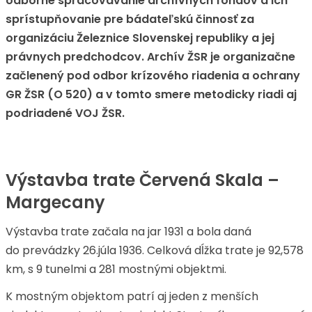
odborné spracovávanie archívnych fondov a ich
sprístupňovanie pre bádateľskú činnosť za
organizáciu Železnice Slovenskej republiky a jej
právnych predchodcov. Archív ŽSR je organizačne
začlenený pod odbor krízového riadenia a ochrany
GR ŽSR (O 520) a v tomto smere metodicky riadi aj
podriadené VOJ ŽSR.
Výstavba trate Červená Skala –
Margecany
Výstavba trate začala na jar 1931 a bola daná
do prevádzky 26.júla 1936. Celková dĺžka trate je 92,578
km, s 9 tunelmi a 281 mostnými objektmi.
K mostným objektom patrí aj jeden z menších