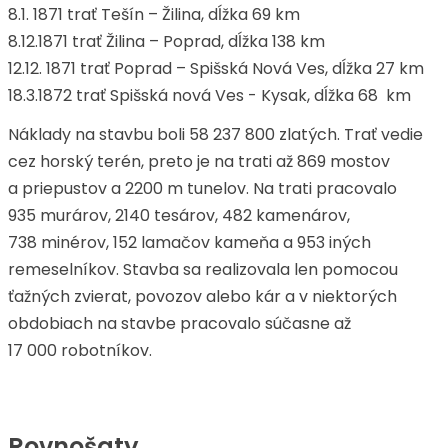
8.1. 1871 trať Tešín – Žilina, dĺžka 69 km
8.12.1871 trať Žilina – Poprad, dĺžka 138 km
12.12. 1871 trať Poprad – Spišská Nová Ves, dĺžka 27 km
18.3.1872 trať Spišská nová Ves - Kysak, dĺžka 68 km
Náklady na stavbu boli 58 237 800 zlatých. Trať vedie
cez horský terén, preto je na trati až 869 mostov
a priepustov a 2200 m tunelov. Na trati pracovalo
935 murárov, 2140 tesárov, 482 kamenárov,
738 minérov, 152 lamačov kameňa a 953 iných
remeselníkov. Stavba sa realizovala len pomocou
ťažných zvierat, povozov alebo kár a v niektorých
obdobiach na stavbe pracovalo súčasne až
17 000 robotníkov.
Rovnošaty