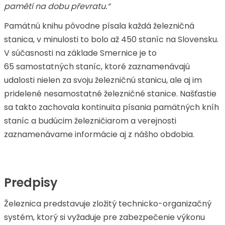
pamětí na dobu převratu.“
Pamätnú knihu pôvodne písala každá železničná
stanica, v minulosti to bolo až 450 staníc na Slovensku.
V súčasnosti na základe Smernice je to
65 samostatných staníc, ktoré zaznamenávajú
udalosti nielen za svoju železničnú stanicu, ale aj im
pridelené nesamostatné železničné stanice. Našťastie
sa takto zachovala kontinuita písania pamätných kníh
staníc a budúcim železničiarom a verejnosti
zaznamenávame informácie aj z nášho obdobia.
Predpisy
Železnica predstavuje zložitý technicko-organizačný
systém, ktorý si vyžaduje pre zabezpečenie výkonu