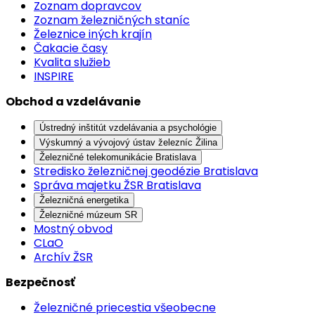
Zoznam dopravcov
Zoznam železničných staníc
Železnice iných krajín
Čakacie časy
Kvalita služieb
INSPIRE
Obchod a vzdelávanie
Ústredný inštitút vzdelávania a psychológie
Výskumný a vývojový ústav železníc Žilina
Železničné telekomunikácie Bratislava
Stredisko železničnej geodézie Bratislava
Správa majetku ŽSR Bratislava
Železničná energetika
Železničné múzeum SR
Mostný obvod
CLaO
Archív ŽSR
Bezpečnosť
Železničné priecestia všeobecne