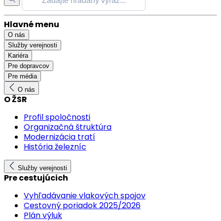
Hlavné menu
O nás
Služby verejnosti
Kariéra
Pre dopravcov
Pre média
O nás
O ŽSR
Profil spoločnosti
Organizačná štruktúra
Modernizácia tratí
História železníc
Služby verejnosti
Pre cestujúcich
Vyhľadávanie vlakových spojov
Cestovný poriadok 2025/2026
Plán výluk