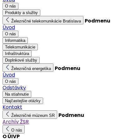
O nás
Produkty a služby
Podmenu
Železničné telekomunikácie Bratislava
Úvod
O nás
Informatika
Telekomunikácie
Infraštruktúra
Doplnkové služby
Podmenu
Železničná energetika
Úvod
O nás
Odstávky
Na stiahnutie
Najčastejšie otázky
Kontakt
Podmenu
Železničné múzeum SR
Archív ŽSR
O nás
O ÚIVP