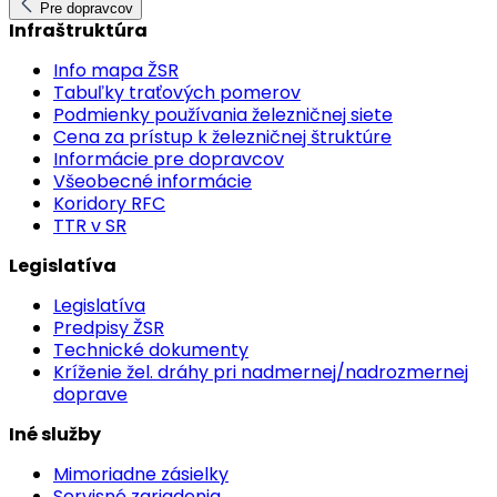
Pre dopravcov
Infraštruktúra
Info mapa ŽSR
Tabuľky traťových pomerov
Podmienky používania železničnej siete
Cena za prístup k železničnej štruktúre
Informácie pre dopravcov
Všeobecné informácie
Koridory RFC
TTR v SR
Legislatíva
Legislatíva
Predpisy ŽSR
Technické dokumenty
Kríženie žel. dráhy pri nadmernej/nadrozmernej
doprave
Iné služby
Mimoriadne zásielky
Servisné zariadenia