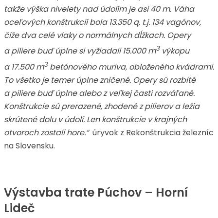
takže výška nivelety nad údolím je asi 40 m. Váha
oceľových konštrukcií bola 13.350 q, t.j. 134 vagónov,
čiže dva celé vlaky o normálnych dĺžkach. Opery
3
a piliere buď úplne si vyžiadali 15.000 m
výkopu
3
a 17.500 m
betónového muriva, obloženého kvádrami.
To všetko je temer úplne zničené. Opery sú rozbité
a piliere buď úplne alebo z veľkej časti rozváľané.
Konštrukcie sú prerazené, zhodené z pilierov a ležia
skrútené dolu v údolí. Len konštrukcie v krajných
otvoroch zostali hore.“
úryvok z Rekonštrukcia železníc
na Slovensku.
Výstavba trate Púchov – Horní
Lideč