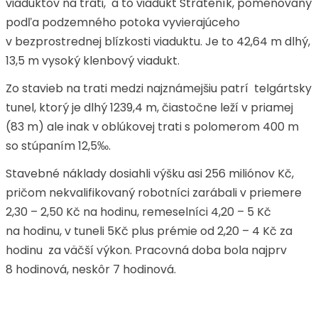
viaduktov na trati, a to viadukt Strateník, pomenovaný
podľa podzemného potoka vyvierajúceho
v bezprostrednej blízkosti viaduktu. Je to 42,64 m dlhý,
13,5 m vysoký klenbový viadukt.
Zo stavieb na trati medzi najznámejšiu patrí telgártsky
tunel, ktorý je dlhý 1239,4 m, čiastočne leží v priamej
(83 m) ale inak v oblúkovej trati s polomerom 400 m
so stúpaním 12,5‰.
Stavebné náklady dosiahli výšku asi 256 miliónov Kč,
pričom nekvalifikovaný robotníci zarábali v priemere
2,30 – 2,50 Kč na hodinu, remeselníci 4,20 – 5 Kč
na hodinu, v tuneli 5Kč plus prémie od 2,20 – 4 Kč za
hodinu za väčší výkon. Pracovná doba bola najprv
8 hodinová, neskôr 7 hodinová.