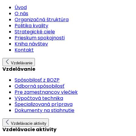
Úvod
O nás
Organizačná štruktúra
Politika kvality
Strategické ciele
Prieskum spokojnosti
Kniha návštev
Kontakt
Vzdelávanie
Vzdelávanie
Spôsobilosť z BOZP
Odborná spôsobilosť
Pre zamestnancov vlečiek
Výpočtová technika
Špecializovaná príprava
Dokumenty na stiahnutie
Vzdelávacie aktivity
Vzdelávacie aktivity