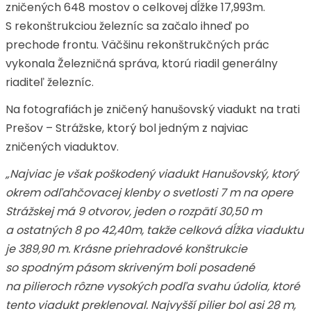
zničených 648 mostov o celkovej dĺžke 17,993m.
S rekonštrukciou železníc sa začalo ihneď po
prechode frontu. Väčšinu rekonštrukčných prác
vykonala Železničná správa, ktorú riadil generálny
riaditeľ železníc.
Na fotografiách je zničený hanušovský viadukt na trati
Prešov – Strážske, ktorý bol jedným z najviac
zničených viaduktov.
„Najviac je však poškodený viadukt Hanušovský, ktorý
okrem odľahčovacej klenby o svetlosti 7 m na opere
Strážskej má 9 otvorov, jeden o rozpätí 30,50 m
a ostatných 8 po 42,40m, takže celková dĺžka viaduktu
je 389,90 m. Krásne priehradové konštrukcie
so spodným pásom skriveným boli posadené
na pilieroch rôzne vysokých podľa svahu údolia, ktoré
tento viadukt preklenoval. Najvyšší pilier bol asi 28 m,