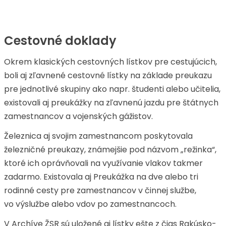
Cestovné doklady
Okrem klasických cestovných lístkov pre cestujúcich,
boli aj zľavnené cestovné lístky na základe preukazu
pre jednotlivé skupiny ako napr. študenti alebo učitelia,
existovali aj preukážky na zľavnenú jazdu pre štátnych
zamestnancov a vojenských gážistov.
Železnica aj svojim zamestnancom poskytovala
železničné preukazy, známejšie pod názvom „režinka“,
ktoré ich oprávňovali na využívanie vlakov takmer
zadarmo. Existovala aj Preukážka na dve alebo tri
rodinné cesty pre zamestnancov v činnej službe,
vo výslužbe alebo vdov po zamestnancoch.
V Archíve ŽSR sú uložené aj lístky ešte z čias Rakúsko-