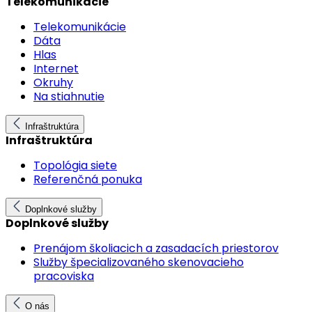
Telekomunikácie
Telekomunikácie
Dáta
Hlas
Internet
Okruhy
Na stiahnutie
Infraštruktúra
Infraštruktúra
Topológia siete
Referenčná ponuka
Doplnkové služby
Doplnkové služby
Prenájom školiacich a zasadacích priestorov
Služby špecializovaného skenovacieho
pracoviska
O nás