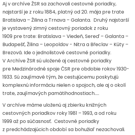
Aj v archíve ŽSR sa zachovali cestovné poriadky,
najstarší je z roku 1884, platný od 20. mája pre trate
Bratislava – Žilina a Trnava – Galanta. Druhý najstarší
je vystavený zimný cestovný poriadok z roku
1909 pre trate: Bratislava – Viedeň, Sereď – Galanta –
Budapešť, Žilina – Leopoldov - Nitra a Břeclav – Kúty –
Brezová. Ide o jednolistové cestovné poriadky.
V Archíve ŽSR sú uložené aj cestovné poriadky
pre Medzinárodné spoje ČSR pre obdobie rokov 1930-
1933. Sú zaujímavé tým, že cestujúcemu poskytujú
komplexnú informáciu nielen o spojoch, ale aj o okolí
trate, zaujímavých pamätihodnostiach.....
V archíve máme uloženú aj zbierku knižných
cestovných poriadkov roky 1981 – 1993, a od roku
1999 až po súčasnosť. Cestovné poriadky
z predchádzajúcich období sa bohužiaľ nezachovali.