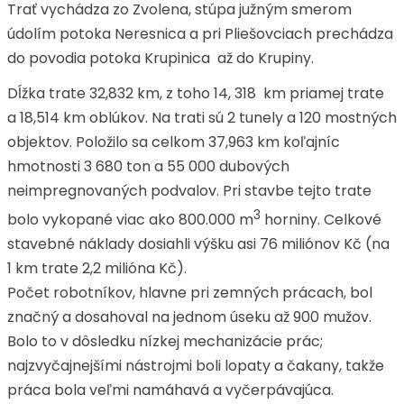
Trať vychádza zo Zvolena, stúpa južným smerom
údolím potoka Neresnica a pri Pliešovciach prechádza
do povodia potoka Krupinica až do Krupiny.
Dĺžka trate 32,832 km, z toho 14, 318 km priamej trate
a 18,514 km oblúkov. Na trati sú 2 tunely a 120 mostných
objektov. Položilo sa celkom 37,963 km koľajníc
hmotnosti 3 680 ton a 55 000 dubových
neimpregnovaných podvalov. Pri stavbe tejto trate
3
bolo vykopané viac ako 800.000 m
horniny. Celkové
stavebné náklady dosiahli výšku asi 76 miliónov Kč (na
1 km trate 2,2 milióna Kč).
Počet robotníkov, hlavne pri zemných prácach, bol
značný a dosahoval na jednom úseku až 900 mužov.
Bolo to v dôsledku nízkej mechanizácie prác;
najzvyčajnejšími nástrojmi boli lopaty a čakany, takže
práca bola veľmi namáhavá a vyčerpávajúca.