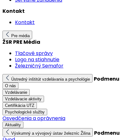
Kontakt
Kontakt
Pre média
ŽSR PRE Média
Tlačové správy
Logo na stiahnutie
Železničný Semafor
Podmenu
Ústredný inštitút vzdelávania a psychológie
O nás
Vzdelávanie
Vzdelávacie aktivity
Certifikácia UTZ
Psychologické služby
Osvedčenia a oprávnenia
Aktuality
Podmenu
Výskumný a vývojový ústav železníc Žilina
Úvod