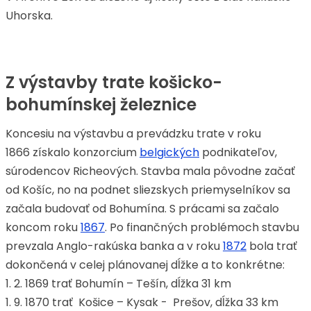
Uhorska.
Z výstavby trate košicko-
bohumínskej železnice
Koncesiu na výstavbu a prevádzku trate v roku
1866 získalo konzorcium
belgických
podnikateľov,
súrodencov Richeových. Stavba mala pôvodne začať
od Košíc, no na podnet sliezskych priemyselníkov sa
začala budovať od Bohumína. S prácami sa začalo
koncom roku
1867
. Po finančných problémoch stavbu
prevzala Anglo-rakúska banka a v roku
1872
bola trať
dokončená v celej plánovanej dĺžke a to konkrétne:
1. 2. 1869 trať Bohumín – Tešín, dĺžka 31 km
1. 9. 1870 trať Košice – Kysak - Prešov, dĺžka 33 km