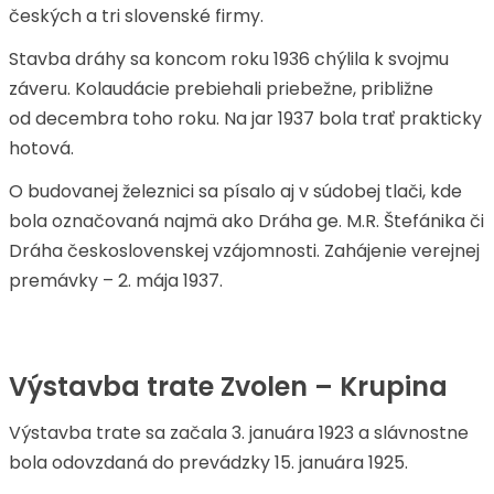
českých a tri slovenské firmy.
Stavba dráhy sa koncom roku 1936 chýlila k svojmu
záveru. Kolaudácie prebiehali priebežne, približne
od decembra toho roku. Na jar 1937 bola trať prakticky
hotová.
O budovanej železnici sa písalo aj v súdobej tlači, kde
bola označovaná najmä ako Dráha ge. M.R. Štefánika či
Dráha československej vzájomnosti. Zahájenie verejnej
premávky – 2. mája 1937.
Výstavba trate Zvolen – Krupina
Výstavba trate sa začala 3. januára 1923 a slávnostne
bola odovzdaná do prevádzky 15. januára 1925.