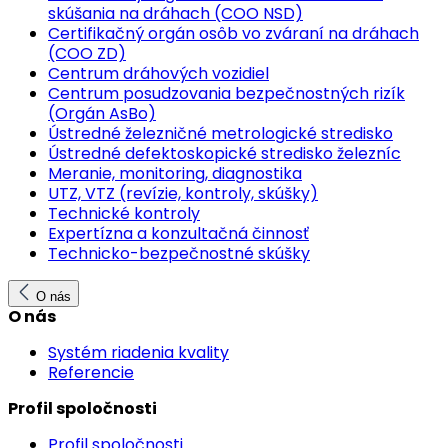
skúšania na dráhach (COO NSD)
Certifikačný orgán osôb vo zváraní na dráhach
(COO ZD)
Centrum dráhových vozidiel
Centrum posudzovania bezpečnostných rizík
(Orgán AsBo)
Ústredné železničné metrologické stredisko
Ústredné defektoskopické stredisko železníc
Meranie, monitoring, diagnostika
UTZ, VTZ (revízie, kontroly, skúšky)
Technické kontroly
Expertízna a konzultačná činnosť
Technicko-bezpečnostné skúšky
O nás
O nás
Systém riadenia kvality
Referencie
Profil spoločnosti
Profil spoločnosti