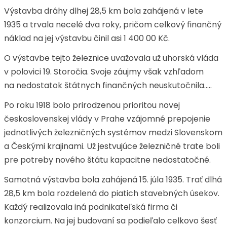
Výstavba dráhy dlhej 28,5 km bola zahájená v lete
1935 a trvala necelé dva roky, pričom celkový finančný
náklad na jej výstavbu činil asi 1 400 00 Kč.
O výstavbe tejto železnice uvažovala už uhorská vláda
v polovici 19. Storočia. Svoje záujmy však vzhľadom
na nedostatok štátnych finančných neuskutočnila.....
Po roku 1918 bolo prirodzenou prioritou novej
československej vlády v Prahe vzájomné prepojenie
jednotlivých železničných systémov medzi Slovenskom
a Českými krajinami. Už jestvujúce železničné trate boli
pre potreby nového štátu kapacitne nedostatočné.
Samotná výstavba bola zahájená 15. júla 1935. Trať dlhá
28,5 km bola rozdelená do piatich stavebných úsekov.
Každý realizovala iná podnikateľská firma či
konzorcium. Na jej budovaní sa podieľalo celkovo šesť