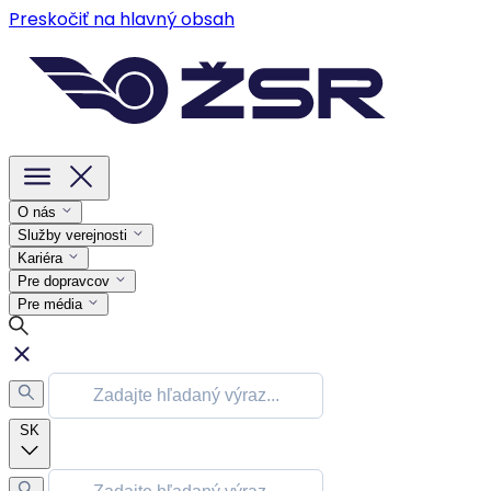
Preskočiť na hlavný obsah
O nás
Služby verejnosti
Kariéra
Pre dopravcov
Pre média
SK