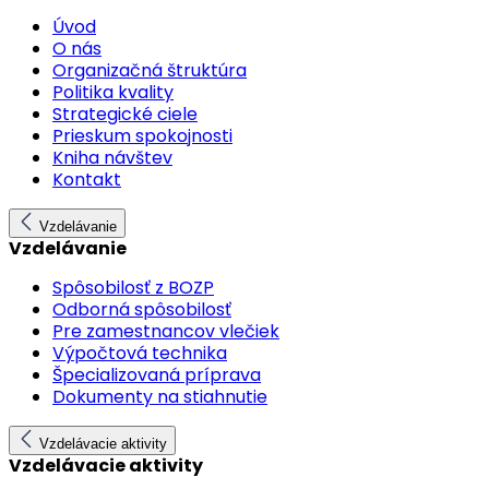
Úvod
O nás
Organizačná štruktúra
Politika kvality
Strategické ciele
Prieskum spokojnosti
Kniha návštev
Kontakt
Vzdelávanie
Vzdelávanie
Spôsobilosť z BOZP
Odborná spôsobilosť
Pre zamestnancov vlečiek
Výpočtová technika
Špecializovaná príprava
Dokumenty na stiahnutie
Vzdelávacie aktivity
Vzdelávacie aktivity