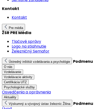
Kontakt
Kontakt
Pre média
ŽSR PRE Média
Tlačové správy
Logo na stiahnutie
Železničný Semafor
Podmenu
Ústredný inštitút vzdelávania a psychológie
O nás
Vzdelávanie
Vzdelávacie aktivity
Certifikácia UTZ
Psychologické služby
Osvedčenia a oprávnenia
Aktuality
Podmenu
Výskumný a vývojový ústav železníc Žilina
Úvod