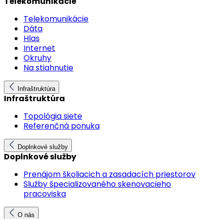
Telekomunikácie
Telekomunikácie
Dáta
Hlas
Internet
Okruhy
Na stiahnutie
Infraštruktúra
Infraštruktúra
Topológia siete
Referenčná ponuka
Doplnkové služby
Doplnkové služby
Prenájom školiacich a zasadacích priestorov
Služby špecializovaného skenovacieho
pracoviska
O nás