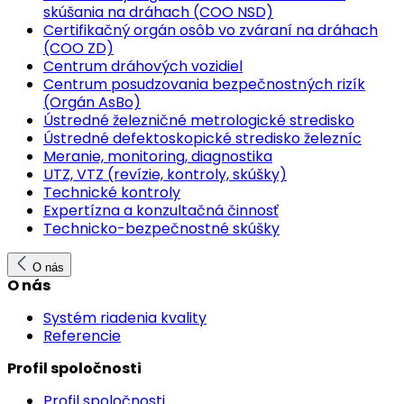
skúšania na dráhach (COO NSD)
Certifikačný orgán osôb vo zváraní na dráhach
(COO ZD)
Centrum dráhových vozidiel
Centrum posudzovania bezpečnostných rizík
(Orgán AsBo)
Ústredné železničné metrologické stredisko
Ústredné defektoskopické stredisko železníc
Meranie, monitoring, diagnostika
UTZ, VTZ (revízie, kontroly, skúšky)
Technické kontroly
Expertízna a konzultačná činnosť
Technicko-bezpečnostné skúšky
O nás
O nás
Systém riadenia kvality
Referencie
Profil spoločnosti
Profil spoločnosti