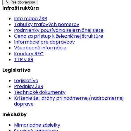
Pre dopravcov
Infraštruktúra
Info mapa ŽSR
Tabuľky traťových pomerov
Podmienky používania železničnej siete
Cena za prístup k železničnej štruktúre
Informácie pre dopravcov
Všeobecné informácie
Koridory RFC
TTR v SR
Legislatíva
Legislatíva
Predpisy ŽSR
Technické dokumenty
Kríženie žel. dráhy pri nadmernej/nadrozmernej
doprave
Iné služby
Mimoriadne zásielky
Servisné zariadenia