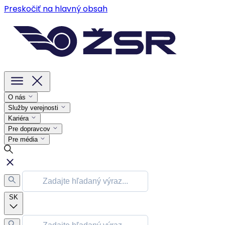
Preskočiť na hlavný obsah
O nás
Služby verejnosti
Kariéra
Pre dopravcov
Pre média
SK