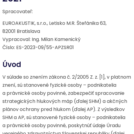
Spracovateľ:
EUROAKUSTIK, s.r.o., Letisko M.R. Štefánika 63,
82001 Bratislava
Vypracoval: Ing. Milan Kamenický
Číslo: ES-2023-09/55-APZSR01
Úvod
V súlade so znením zákona č. 2/2005 Z. z. [1], v platnom
znení, sú stanovené fyzické osoby – podnikatelia
a právnické osoby povinné, zabezpečiť spracovanie
strategických hlukových máp (ďalej SHM) a akčných
plánov ochrany pred hlukom (ďalej AP). Z výsledkov
SHM a AP, sú stanovené fyzické osoby – podnikatelia
a právnické osoby povinné, poskytnúť údaje Úradu
verejného zdravotníctva Slovenskej republiky (ďalej