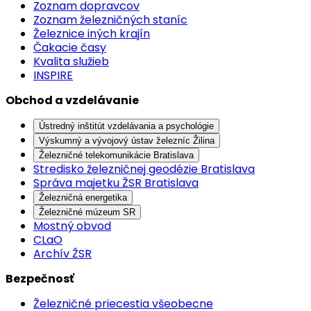
Zoznam dopravcov
Zoznam železničných staníc
Železnice iných krajín
Čakacie časy
Kvalita služieb
INSPIRE
Obchod a vzdelávanie
Ústredný inštitút vzdelávania a psychológie
Výskumný a vývojový ústav železníc Žilina
Železničné telekomunikácie Bratislava
Stredisko železničnej geodézie Bratislava
Správa majetku ŽSR Bratislava
Železničná energetika
Železničné múzeum SR
Mostný obvod
CLaO
Archív ŽSR
Bezpečnosť
Železničné priecestia všeobecne