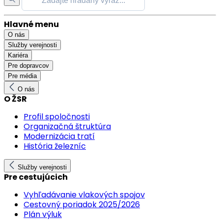
Hlavné menu
O nás
Služby verejnosti
Kariéra
Pre dopravcov
Pre média
O nás
O ŽSR
Profil spoločnosti
Organizačná štruktúra
Modernizácia tratí
História železníc
Služby verejnosti
Pre cestujúcich
Vyhľadávanie vlakových spojov
Cestovný poriadok 2025/2026
Plán výluk