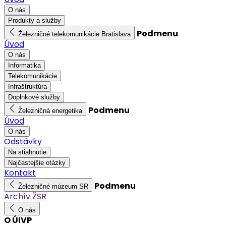
O nás
Produkty a služby
Podmenu
Železničné telekomunikácie Bratislava
Úvod
O nás
Informatika
Telekomunikácie
Infraštruktúra
Doplnkové služby
Podmenu
Železničná energetika
Úvod
O nás
Odstávky
Na stiahnutie
Najčastejšie otázky
Kontakt
Podmenu
Železničné múzeum SR
Archív ŽSR
O nás
O ÚIVP