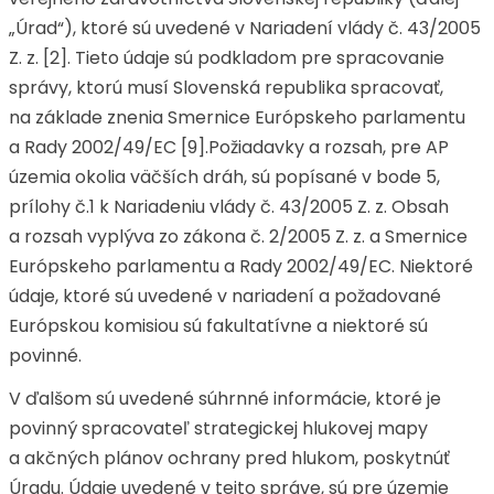
„Úrad“), ktoré sú uvedené v Nariadení vlády č. 43/2005
Z. z. [2]. Tieto údaje sú podkladom pre spracovanie
správy, ktorú musí Slovenská republika spracovať,
na základe znenia Smernice Európskeho parlamentu
a Rady 2002/49/EC [9].Požiadavky a rozsah, pre AP
územia okolia väčších dráh, sú popísané v bode 5,
prílohy č.1 k Nariadeniu vlády č. 43/2005 Z. z. Obsah
a rozsah vyplýva zo zákona č. 2/2005 Z. z. a Smernice
Európskeho parlamentu a Rady 2002/49/EC. Niektoré
údaje, ktoré sú uvedené v nariadení a požadované
Európskou komisiou sú fakultatívne a niektoré sú
povinné.
V ďalšom sú uvedené súhrnné informácie, ktoré je
povinný spracovateľ strategickej hlukovej mapy
a akčných plánov ochrany pred hlukom, poskytnúť
Úradu. Údaje uvedené v tejto správe, sú pre územie