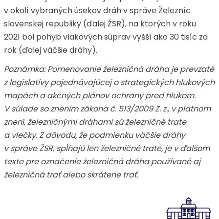
v okolí vybraných úsekov dráh v správe Železníc
slovenskej republiky (ďalej ŽSR), na ktorých v roku
2021 bol pohyb vlakových súprav vyšší ako 30 tisíc za
rok (ďalej väčšie dráhy).
Poznámka: Pomenovanie železničná dráha je prevzaté
z legislatívy pojednávajúcej o strategických hlukových
mapách a akčných plánov ochrany pred hlukom.
V súlade so znením zákona č. 513/2009 Z. z., v platnom
znení, železničnými dráhami sú železničné trate
a vlečky. Z dôvodu, že podmienku väčšie dráhy
v správe ŽSR, spĺňajú len železničné trate, je v ďalšom
texte pre označenie železničná dráha používané aj
železničná trať alebo skrátene trať.