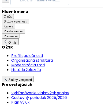
Hlavné menu
O nás
Služby verejnosti
Kariéra
Pre dopravcov
Pre média
O nás
O ŽSR
Profil spoločnosti
Organizačná štruktúra
Modernizácia tratí
História železníc
Služby verejnosti
Pre cestujúcich
Vyhľadávanie vlakových spojov
Cestovný poriadok 2025/2026
Plán výluk