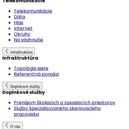
Telekomunikácie
Telekomunikácie
Dáta
Hlas
Internet
Okruhy
Na stiahnutie
Infraštruktúra
Infraštruktúra
Topológia siete
Referenčná ponuka
Doplnkové služby
Doplnkové služby
Prenájom školiacich a zasadacích priestorov
Služby špecializovaného skenovacieho
pracoviska
O nás