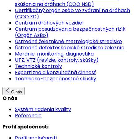
skúšania na dráhach (COO NSD)
Certifikačný orgán osôb vo zváraní na dráhach
(COO ZD)
Centrum dráhových vozidiel
Centrum posudzovania bezpečnostných rizík
(Orgán AsBo)
Ústredné železničné metrologické stredisko
Ústredné defektoskopické stredisko železníc
Meranie, monitoring, diagnostika
UTZ, VTZ (revízie, kontroly, skúšky)
Technické kontroly
Expertízna a konzultačná činnosť
Technicko-bezpečnostné skúšky
O nás
O nás
Systém riadenia kvality
Referencie
Profil spoločnosti
Profil spoločnosti