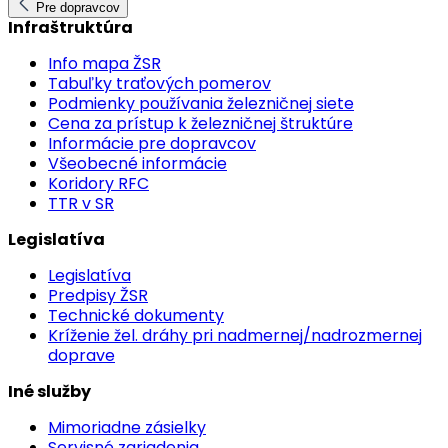
Pre dopravcov
Infraštruktúra
Info mapa ŽSR
Tabuľky traťových pomerov
Podmienky používania železničnej siete
Cena za prístup k železničnej štruktúre
Informácie pre dopravcov
Všeobecné informácie
Koridory RFC
TTR v SR
Legislatíva
Legislatíva
Predpisy ŽSR
Technické dokumenty
Kríženie žel. dráhy pri nadmernej/nadrozmernej
doprave
Iné služby
Mimoriadne zásielky
Servisné zariadenia