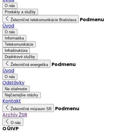
O nás
Produkty a služby
Podmenu
Železničné telekomunikácie Bratislava
Úvod
O nás
Informatika
Telekomunikácie
Infraštruktúra
Doplnkové služby
Podmenu
Železničná energetika
Úvod
O nás
Odstávky
Na stiahnutie
Najčastejšie otázky
Kontakt
Podmenu
Železničné múzeum SR
Archív ŽSR
O nás
O ÚIVP