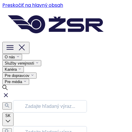
Preskočiť na hlavný obsah
O nás
Služby verejnosti
Kariéra
Pre dopravcov
Pre média
SK