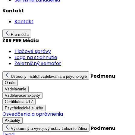
Kontakt
Kontakt
Pre média
ŽSR PRE Média
Tlačové správy
Logo na stiahnutie
Železničný Semafor
Podmenu
Ústredný inštitút vzdelávania a psychológie
O nás
Vzdelávanie
Vzdelávacie aktivity
Certifikácia UTZ
Psychologické služby
Osvedčenia a oprávnenia
Aktuality
Podmenu
Výskumný a vývojový ústav železníc Žilina
Úvod