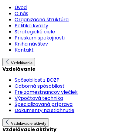
Úvod
O nás
Organizačná štruktúra
Politika kvality
Strategické ciele
Prieskum spokojnosti
Kniha návštev
Kontakt
Vzdelávanie
Vzdelávanie
Spôsobilosť z BOZP
Odborná spôsobilosť
Pre zamestnancov vlečiek
Výpočtová technika
Špecializovaná príprava
Dokumenty na stiahnutie
Vzdelávacie aktivity
Vzdelávacie aktivity