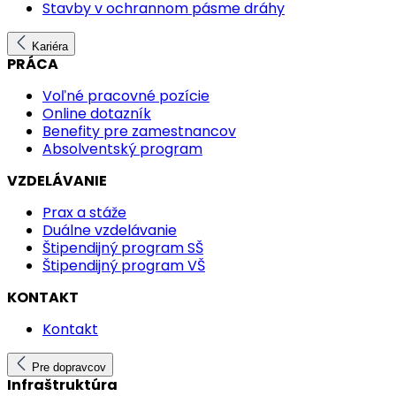
Stavby v ochrannom pásme dráhy
Kariéra
PRÁCA
Voľné pracovné pozície
Online dotazník
Benefity pre zamestnancov
Absolventský program
VZDELÁVANIE
Prax a stáže
Duálne vzdelávanie
Štipendijný program SŠ
Štipendijný program VŠ
KONTAKT
Kontakt
Pre dopravcov
Infraštruktúra