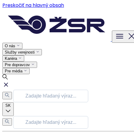
Preskočiť na hlavný obsah
O nás
Služby verejnosti
Kariéra
Pre dopravcov
Pre média
SK