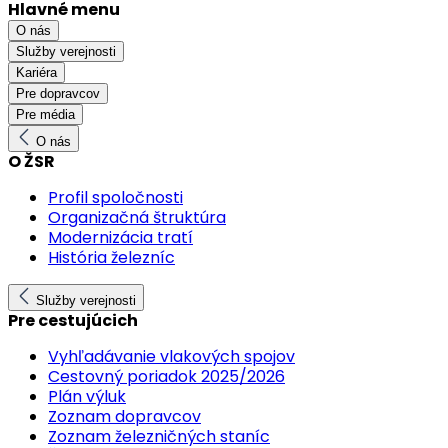
Hlavné menu
O nás
Služby verejnosti
Kariéra
Pre dopravcov
Pre média
O nás
O ŽSR
Profil spoločnosti
Organizačná štruktúra
Modernizácia tratí
História železníc
Služby verejnosti
Pre cestujúcich
Vyhľadávanie vlakových spojov
Cestovný poriadok 2025/2026
Plán výluk
Zoznam dopravcov
Zoznam železničných staníc