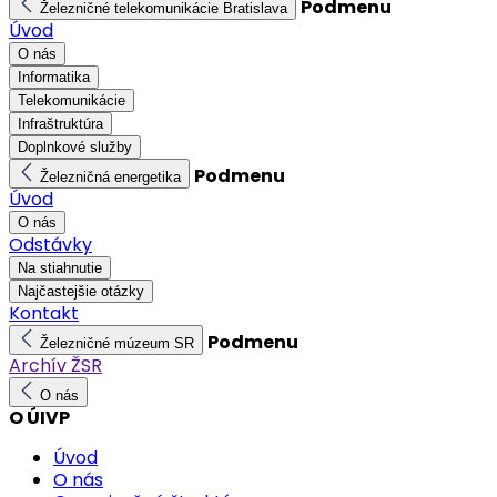
Podmenu
Železničné telekomunikácie Bratislava
Úvod
O nás
Informatika
Telekomunikácie
Infraštruktúra
Doplnkové služby
Podmenu
Železničná energetika
Úvod
O nás
Odstávky
Na stiahnutie
Najčastejšie otázky
Kontakt
Podmenu
Železničné múzeum SR
Archív ŽSR
O nás
O ÚIVP
Úvod
O nás