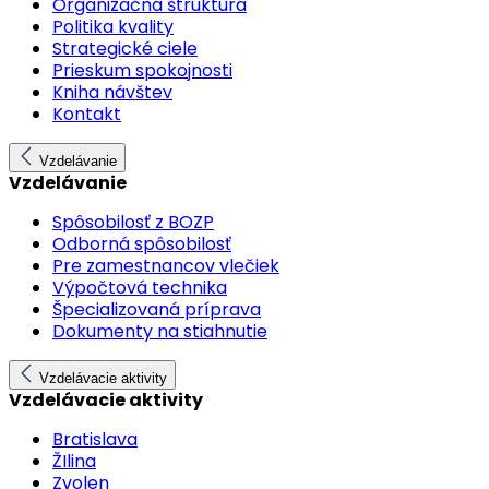
Organizačná štruktúra
Politika kvality
Strategické ciele
Prieskum spokojnosti
Kniha návštev
Kontakt
Vzdelávanie
Vzdelávanie
Spôsobilosť z BOZP
Odborná spôsobilosť
Pre zamestnancov vlečiek
Výpočtová technika
Špecializovaná príprava
Dokumenty na stiahnutie
Vzdelávacie aktivity
Vzdelávacie aktivity
Bratislava
ŽIlina
Zvolen