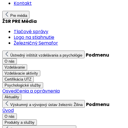
Kontakt
Pre média
ŽSR PRE Média
Tlačové správy
Logo na stiahnutie
Železničný Semafor
Podmenu
Ústredný inštitút vzdelávania a psychológie
O nás
Vzdelávanie
Vzdelávacie aktivity
Certifikácia UTZ
Psychologické služby
Osvedčenia a oprávnenia
Aktuality
Podmenu
Výskumný a vývojový ústav železníc Žilina
Úvod
O nás
Produkty a služby