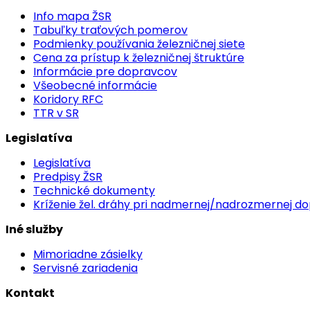
Info mapa ŽSR
Tabuľky traťových pomerov
Podmienky používania železničnej siete
Cena za prístup k železničnej štruktúre
Informácie pre dopravcov
Všeobecné informácie
Koridory RFC
TTR v SR
Legislatíva
Legislatíva
Predpisy ŽSR
Technické dokumenty
Kríženie žel. dráhy pri nadmernej/nadrozmernej d
Iné služby
Mimoriadne zásielky
Servisné zariadenia
Kontakt