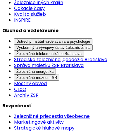
Železnice iných krajín
Čakacie časy
Kvalita služieb
INSPIRE
Obchod a vzdelávanie
Ústredný inštitút vzdelávania a psychológie
Výskumný a vývojový ústav železníc Žilina
Železničné telekomunikácie Bratislava
Stredisko železničnej geodézie Bratislava
Správa majetku ŽSR Bratislava
Železničná energetika
Železničné múzeum SR
Mostný obvod
CLaO
Archív ŽSR
Bezpečnosť
Železničné priecestia všeobecne
Marketingové aktivity
Strategické hlukové mapy