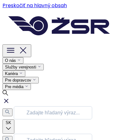
Preskočiť na hlavný obsah
O nás
Služby verejnosti
Kariéra
Pre dopravcov
Pre média
SK