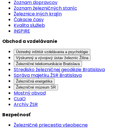
Zoznam dopravcov
Zoznam železničných staníc
Železnice iných krajín
Čakacie časy
Kvalita služieb
INSPIRE
Obchod a vzdelávanie
Ústredný inštitút vzdelávania a psychológie
Výskumný a vývojový ústav železníc Žilina
Železničné telekomunikácie Bratislava
Stredisko železničnej geodézie Bratislava
Správa majetku ŽSR Bratislava
Železničná energetika
Železničné múzeum SR
Mostný obvod
CLaO
Archív ŽSR
Bezpečnosť
Železničné priecestia všeobecne