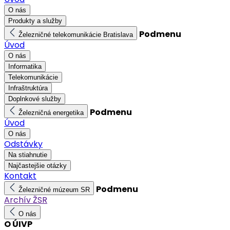
O nás
Produkty a služby
Podmenu
Železničné telekomunikácie Bratislava
Úvod
O nás
Informatika
Telekomunikácie
Infraštruktúra
Doplnkové služby
Podmenu
Železničná energetika
Úvod
O nás
Odstávky
Na stiahnutie
Najčastejšie otázky
Kontakt
Podmenu
Železničné múzeum SR
Archív ŽSR
O nás
O ÚIVP