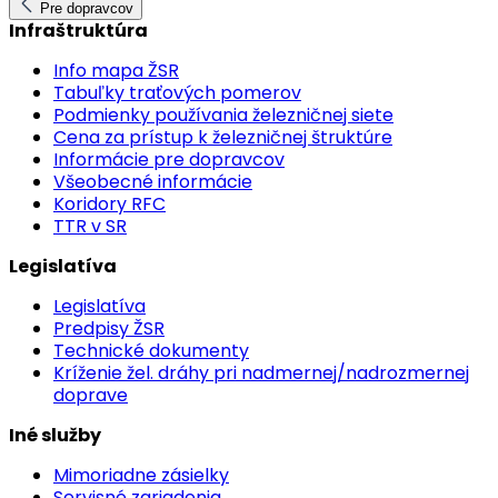
Pre dopravcov
Infraštruktúra
Info mapa ŽSR
Tabuľky traťových pomerov
Podmienky používania železničnej siete
Cena za prístup k železničnej štruktúre
Informácie pre dopravcov
Všeobecné informácie
Koridory RFC
TTR v SR
Legislatíva
Legislatíva
Predpisy ŽSR
Technické dokumenty
Kríženie žel. dráhy pri nadmernej/nadrozmernej
doprave
Iné služby
Mimoriadne zásielky
Servisné zariadenia