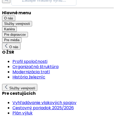
Hlavné menu
O nás
Služby verejnosti
Kariéra
Pre dopravcov
Pre média
O nás
O ŽSR
Profil spoločnosti
Organizačná štruktúra
Modernizácia tratí
História železníc
Služby verejnosti
Pre cestujúcich
Vyhľadávanie vlakových spojov
Cestovný poriadok 2025/2026
Plán výluk