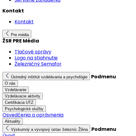
Kontakt
Kontakt
Pre média
ŽSR PRE Média
Tlačové správy
Logo na stiahnutie
Železničný Semafor
Podmenu
Ústredný inštitút vzdelávania a psychológie
O nás
Vzdelávanie
Vzdelávacie aktivity
Certifikácia UTZ
Psychologické služby
Osvedčenia a oprávnenia
Aktuality
Podmenu
Výskumný a vývojový ústav železníc Žilina
Úvod