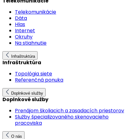
Telekomunikácie
Telekomunikácie
Dáta
Hlas
Internet
Okruhy
Na stiahnutie
Infraštruktúra
Infraštruktúra
Topológia siete
Referenčná ponuka
Doplnkové služby
Doplnkové služby
Prenájom školiacich a zasadacích priestorov
Služby špecializovaného skenovacieho
pracoviska
O nás