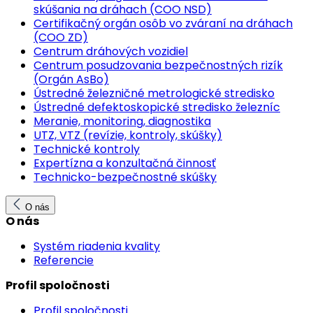
skúšania na dráhach (COO NSD)
Certifikačný orgán osôb vo zváraní na dráhach
(COO ZD)
Centrum dráhových vozidiel
Centrum posudzovania bezpečnostných rizík
(Orgán AsBo)
Ústredné železničné metrologické stredisko
Ústredné defektoskopické stredisko železníc
Meranie, monitoring, diagnostika
UTZ, VTZ (revízie, kontroly, skúšky)
Technické kontroly
Expertízna a konzultačná činnosť
Technicko-bezpečnostné skúšky
O nás
O nás
Systém riadenia kvality
Referencie
Profil spoločnosti
Profil spoločnosti