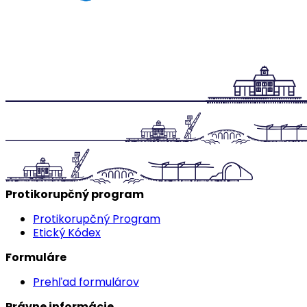
Protikorupčný program
Protikorupčný Program
Etický Kódex
Formuláre
Prehľad formulárov
Právne informácie