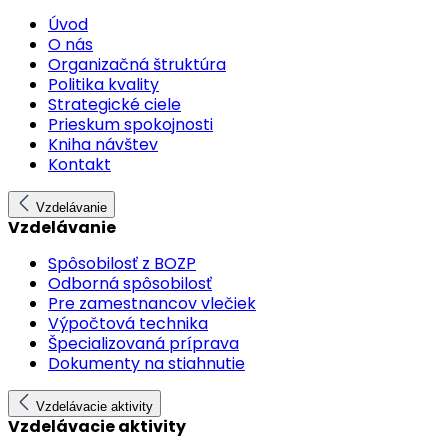
Úvod
O nás
Organizačná štruktúra
Politika kvality
Strategické ciele
Prieskum spokojnosti
Kniha návštev
Kontakt
Vzdelávanie
Vzdelávanie
Spôsobilosť z BOZP
Odborná spôsobilosť
Pre zamestnancov vlečiek
Výpočtová technika
Špecializovaná príprava
Dokumenty na stiahnutie
Vzdelávacie aktivity
Vzdelávacie aktivity