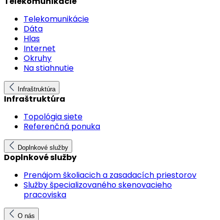
Telekomunikácie
Telekomunikácie
Dáta
Hlas
Internet
Okruhy
Na stiahnutie
Infraštruktúra
Infraštruktúra
Topológia siete
Referenčná ponuka
Doplnkové služby
Doplnkové služby
Prenájom školiacich a zasadacích priestorov
Služby špecializovaného skenovacieho
pracoviska
O nás