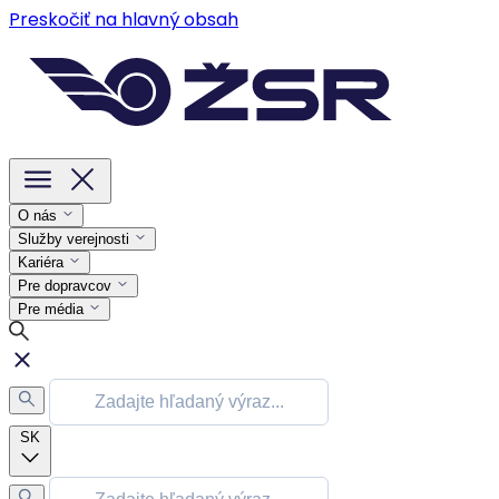
Preskočiť na hlavný obsah
O nás
Služby verejnosti
Kariéra
Pre dopravcov
Pre média
SK