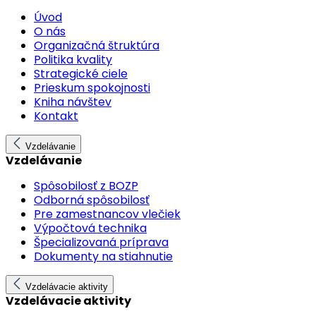
Úvod
O nás
Organizačná štruktúra
Politika kvality
Strategické ciele
Prieskum spokojnosti
Kniha návštev
Kontakt
Vzdelávanie
Vzdelávanie
Spôsobilosť z BOZP
Odborná spôsobilosť
Pre zamestnancov vlečiek
Výpočtová technika
Špecializovaná príprava
Dokumenty na stiahnutie
Vzdelávacie aktivity
Vzdelávacie aktivity