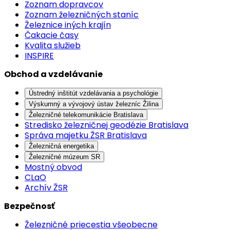
Zoznam dopravcov
Zoznam železničných staníc
Železnice iných krajín
Čakacie časy
Kvalita služieb
INSPIRE
Obchod a vzdelávanie
Ústredný inštitút vzdelávania a psychológie
Výskumný a vývojový ústav železníc Žilina
Železničné telekomunikácie Bratislava
Stredisko železničnej geodézie Bratislava
Správa majetku ŽSR Bratislava
Železničná energetika
Železničné múzeum SR
Mostný obvod
CLaO
Archív ŽSR
Bezpečnosť
Železničné priecestia všeobecne