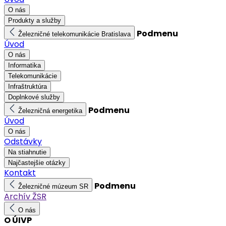
O nás
Produkty a služby
Podmenu
Železničné telekomunikácie Bratislava
Úvod
O nás
Informatika
Telekomunikácie
Infraštruktúra
Doplnkové služby
Podmenu
Železničná energetika
Úvod
O nás
Odstávky
Na stiahnutie
Najčastejšie otázky
Kontakt
Podmenu
Železničné múzeum SR
Archív ŽSR
O nás
O ÚIVP