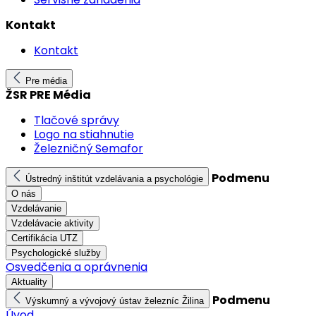
Kontakt
Kontakt
Pre média
ŽSR PRE Média
Tlačové správy
Logo na stiahnutie
Železničný Semafor
Podmenu
Ústredný inštitút vzdelávania a psychológie
O nás
Vzdelávanie
Vzdelávacie aktivity
Certifikácia UTZ
Psychologické služby
Osvedčenia a oprávnenia
Aktuality
Podmenu
Výskumný a vývojový ústav železníc Žilina
Úvod