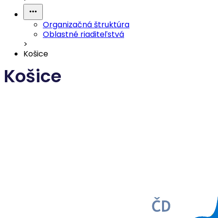
Organizačná štruktúra
Oblastné riaditeľstvá
>
Košice
Košice