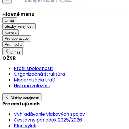
Hlavné menu
O nás
Služby verejnosti
Kariéra
Pre dopravcov
Pre média
O nás
O ŽSR
Profil spoločnosti
Organizačná štruktúra
Modernizácia tratí
História železníc
Služby verejnosti
Pre cestujúcich
Vyhľadávanie vlakových spojov
Cestovný poriadok 2025/2026
Plán výluk