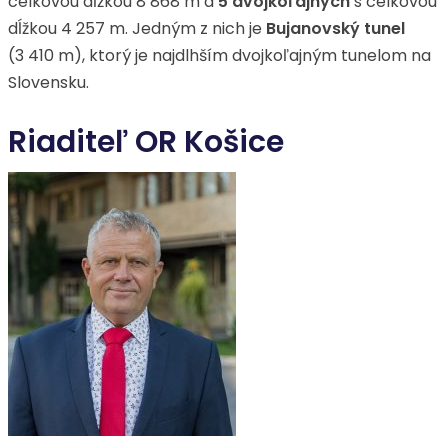
celkovou dĺžkou 8 868 m a
5 dvojkoľajných
s celkovou
dĺžkou 4 257 m. Jedným z nich je
Bujanovský tunel
(3 410 m), ktorý je najdlhším dvojkoľajným tunelom na
Slovensku.
Riaditeľ OR Košice