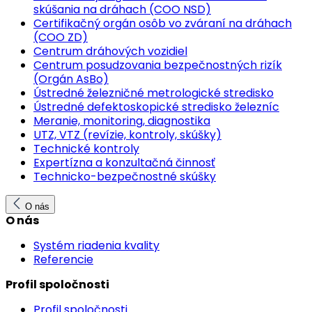
skúšania na dráhach (COO NSD)
Certifikačný orgán osôb vo zváraní na dráhach
(COO ZD)
Centrum dráhových vozidiel
Centrum posudzovania bezpečnostných rizík
(Orgán AsBo)
Ústredné železničné metrologické stredisko
Ústredné defektoskopické stredisko železníc
Meranie, monitoring, diagnostika
UTZ, VTZ (revízie, kontroly, skúšky)
Technické kontroly
Expertízna a konzultačná činnosť
Technicko-bezpečnostné skúšky
O nás
O nás
Systém riadenia kvality
Referencie
Profil spoločnosti
Profil spoločnosti