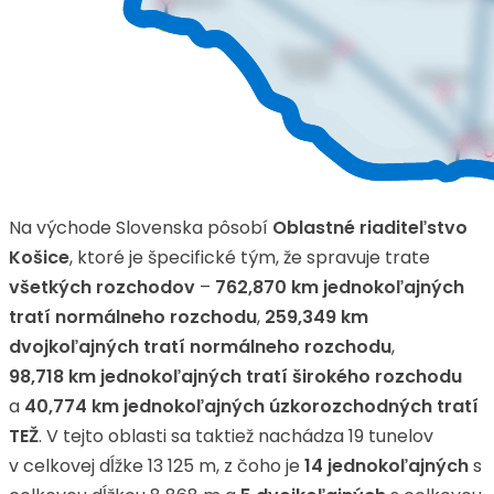
Na východe Slovenska pôsobí
Oblastné riaditeľstvo
Košice
, ktoré je špecifické tým, že spravuje trate
všetkých rozchodov
–
762,870 km jednokoľajných
tratí normálneho rozchodu
,
259,349 km
dvojkoľajných tratí normálneho rozchodu
,
98,718 km jednokoľajných tratí širokého rozchodu
a
40,774 km jednokoľajných úzkorozchodných tratí
TEŽ
. V tejto oblasti sa taktiež nachádza 19 tunelov
v celkovej dĺžke 13 125 m, z čoho je
14 jednokoľajných
s