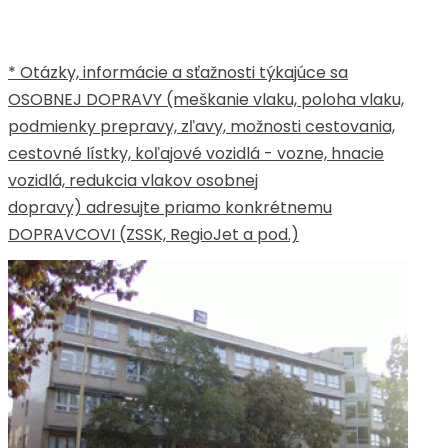
* Otázky, informácie a sťažnosti týkajúce sa
OSOBNEJ DOPRAVY (meškanie vlaku, poloha vlaku,
podmienky prepravy, zľavy, možnosti cestovania,
cestovné lístky, koľajové vozidlá - vozne, hnacie
vozidlá, redukcia vlakov osobnej
dopravy) adresujte priamo konkrétnemu
DOPRAVCOVI (ZSSK, RegioJet a pod.)