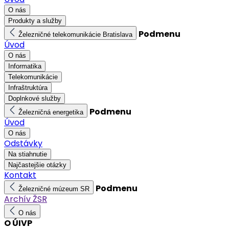
O nás
Produkty a služby
Podmenu
Železničné telekomunikácie Bratislava
Úvod
O nás
Informatika
Telekomunikácie
Infraštruktúra
Doplnkové služby
Podmenu
Železničná energetika
Úvod
O nás
Odstávky
Na stiahnutie
Najčastejšie otázky
Kontakt
Podmenu
Železničné múzeum SR
Archív ŽSR
O nás
O ÚIVP