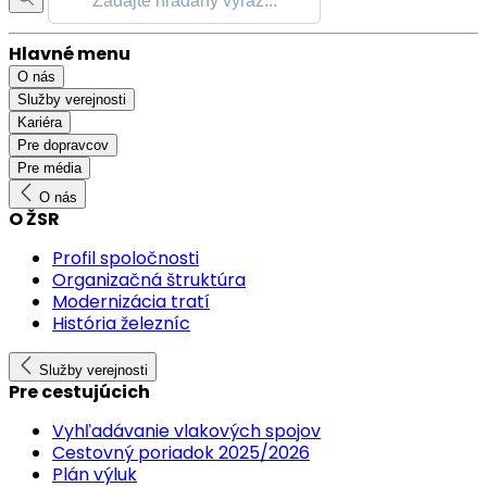
Hlavné menu
O nás
Služby verejnosti
Kariéra
Pre dopravcov
Pre média
O nás
O ŽSR
Profil spoločnosti
Organizačná štruktúra
Modernizácia tratí
História železníc
Služby verejnosti
Pre cestujúcich
Vyhľadávanie vlakových spojov
Cestovný poriadok 2025/2026
Plán výluk