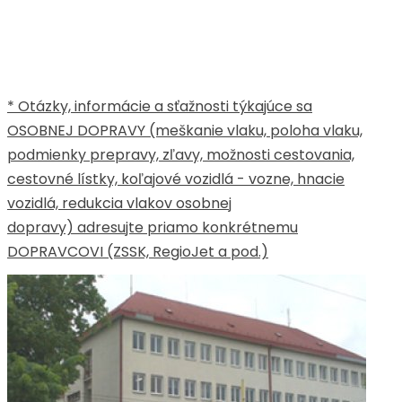
* Otázky, informácie a sťažnosti týkajúce sa
OSOBNEJ DOPRAVY (meškanie vlaku, poloha vlaku,
podmienky prepravy, zľavy, možnosti cestovania,
cestovné lístky, koľajové vozidlá - vozne, hnacie
vozidlá, redukcia vlakov osobnej
dopravy) adresujte priamo konkrétnemu
DOPRAVCOVI (ZSSK, RegioJet a pod.)