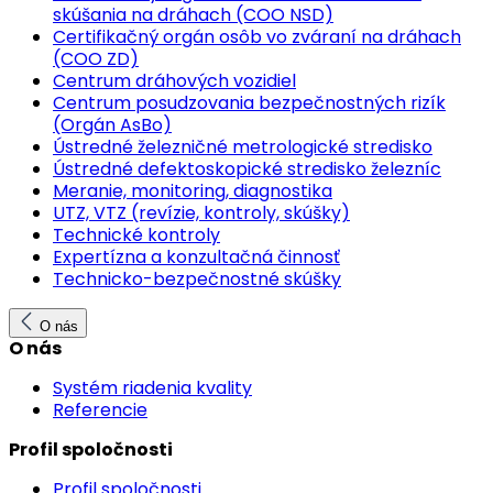
skúšania na dráhach (COO NSD)
Certifikačný orgán osôb vo zváraní na dráhach
(COO ZD)
Centrum dráhových vozidiel
Centrum posudzovania bezpečnostných rizík
(Orgán AsBo)
Ústredné železničné metrologické stredisko
Ústredné defektoskopické stredisko železníc
Meranie, monitoring, diagnostika
UTZ, VTZ (revízie, kontroly, skúšky)
Technické kontroly
Expertízna a konzultačná činnosť
Technicko-bezpečnostné skúšky
O nás
O nás
Systém riadenia kvality
Referencie
Profil spoločnosti
Profil spoločnosti