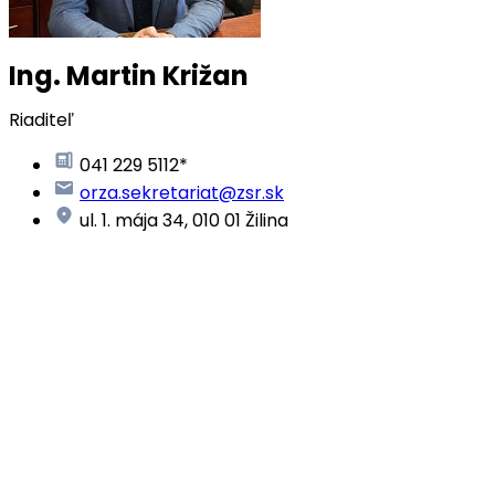
Ing. Martin Križan
Riaditeľ
041 229 5112*
orza.sekretariat@zsr.sk
ul. 1. mája 34, 010 01 Žilina