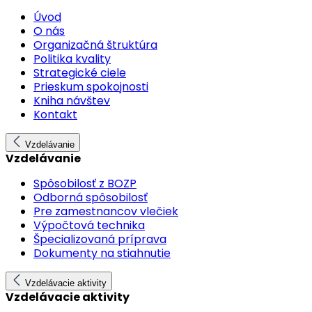
Úvod
O nás
Organizačná štruktúra
Politika kvality
Strategické ciele
Prieskum spokojnosti
Kniha návštev
Kontakt
Vzdelávanie
Vzdelávanie
Spôsobilosť z BOZP
Odborná spôsobilosť
Pre zamestnancov vlečiek
Výpočtová technika
Špecializovaná príprava
Dokumenty na stiahnutie
Vzdelávacie aktivity
Vzdelávacie aktivity