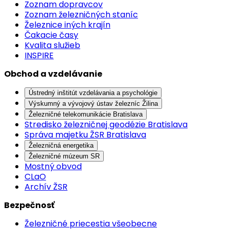
Zoznam dopravcov
Zoznam železničných staníc
Železnice iných krajín
Čakacie časy
Kvalita služieb
INSPIRE
Obchod a vzdelávanie
Ústredný inštitút vzdelávania a psychológie
Výskumný a vývojový ústav železníc Žilina
Železničné telekomunikácie Bratislava
Stredisko železničnej geodézie Bratislava
Správa majetku ŽSR Bratislava
Železničná energetika
Železničné múzeum SR
Mostný obvod
CLaO
Archív ŽSR
Bezpečnosť
Železničné priecestia všeobecne