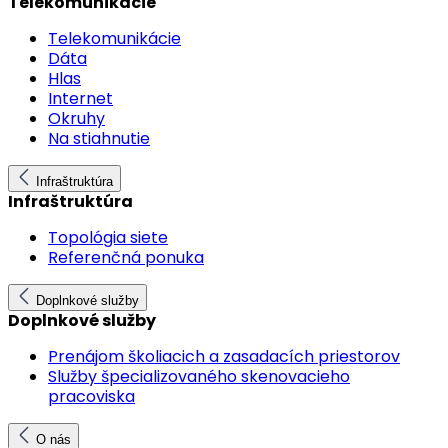
Telekomunikácie
Telekomunikácie
Dáta
Hlas
Internet
Okruhy
Na stiahnutie
Infraštruktúra
Infraštruktúra
Topológia siete
Referenčná ponuka
Doplnkové služby
Doplnkové služby
Prenájom školiacich a zasadacích priestorov
Služby špecializovaného skenovacieho
pracoviska
O nás