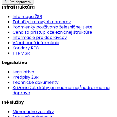
Pre dopravcov
Infraštruktúra
Info mapa ŽSR
Tabuľky traťových pomerov
Podmienky používania železničnej siete
Cena za prístup k železničnej štruktúre
Informácie pre dopravcov
Všeobecné informácie
Koridory RFC
TTR v SR
Legislatíva
Legislatíva
Predpisy ŽSR
Technické dokumenty
Kríženie žel. dráhy pri nadmernej/nadrozmernej
doprave
Iné služby
Mimoriadne zásielky
Servisné zariadenia