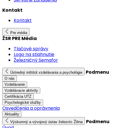
Kontakt
Kontakt
Pre média
ŽSR PRE Média
Tlačové správy
Logo na stiahnutie
Železničný Semafor
Podmenu
Ústredný inštitút vzdelávania a psychológie
O nás
Vzdelávanie
Vzdelávacie aktivity
Certifikácia UTZ
Psychologické služby
Osvedčenia a oprávnenia
Aktuality
Podmenu
Výskumný a vývojový ústav železníc Žilina
Úvod