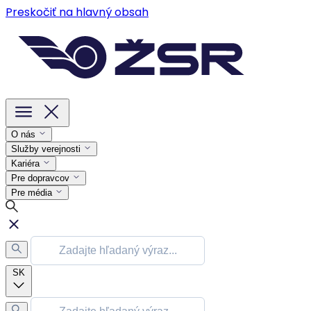
Preskočiť na hlavný obsah
O nás
Služby verejnosti
Kariéra
Pre dopravcov
Pre média
SK