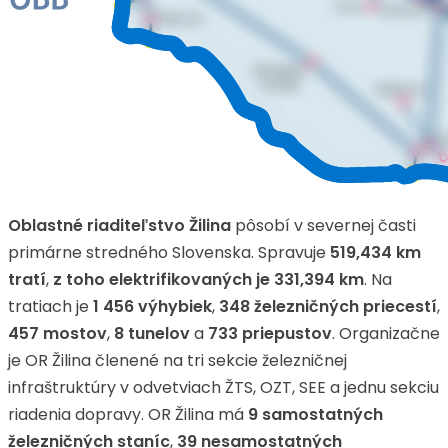
Oblastné riaditeľstvo Žilina
pôsobí v severnej časti
primárne stredného Slovenska. Spravuje
519,434 km
tratí
,
z toho elektrifikovaných je 331,394 km
. Na
tratiach je
1 456 výhybiek
,
348 železničných priecestí
,
457 mostov
,
8 tunelov
a
733 priepustov
. Organizačne
je OR Žilina členené na tri sekcie železničnej
infraštruktúry v odvetviach ŽTS, OZT, SEE a jednu sekciu
riadenia dopravy. OR Žilina má
9 samostatných
železničných staníc
,
39 nesamostatných