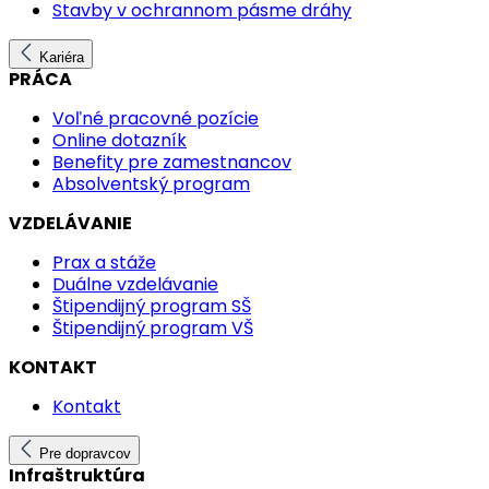
Stavby v ochrannom pásme dráhy
Kariéra
PRÁCA
Voľné pracovné pozície
Online dotazník
Benefity pre zamestnancov
Absolventský program
VZDELÁVANIE
Prax a stáže
Duálne vzdelávanie
Štipendijný program SŠ
Štipendijný program VŠ
KONTAKT
Kontakt
Pre dopravcov
Infraštruktúra