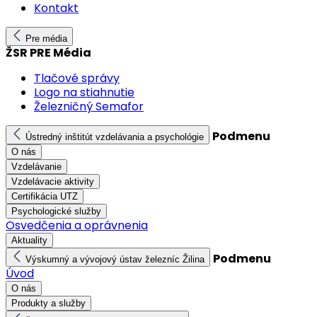
Kontakt
Pre média
ŽSR PRE Média
Tlačové správy
Logo na stiahnutie
Železničný Semafor
Podmenu
Ústredný inštitút vzdelávania a psychológie
O nás
Vzdelávanie
Vzdelávacie aktivity
Certifikácia UTZ
Psychologické služby
Osvedčenia a oprávnenia
Aktuality
Podmenu
Výskumný a vývojový ústav železníc Žilina
Úvod
O nás
Produkty a služby