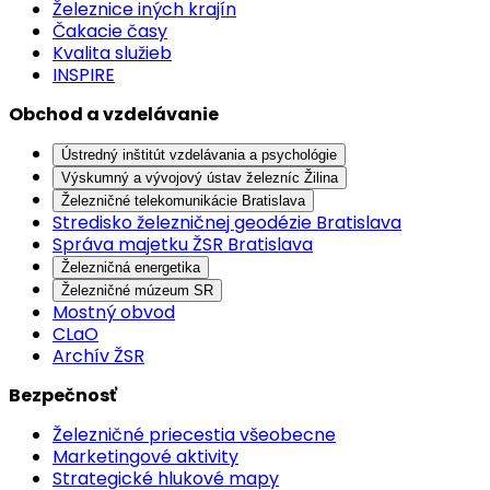
Železnice iných krajín
Čakacie časy
Kvalita služieb
INSPIRE
Obchod a vzdelávanie
Ústredný inštitút vzdelávania a psychológie
Výskumný a vývojový ústav železníc Žilina
Železničné telekomunikácie Bratislava
Stredisko železničnej geodézie Bratislava
Správa majetku ŽSR Bratislava
Železničná energetika
Železničné múzeum SR
Mostný obvod
CLaO
Archív ŽSR
Bezpečnosť
Železničné priecestia všeobecne
Marketingové aktivity
Strategické hlukové mapy