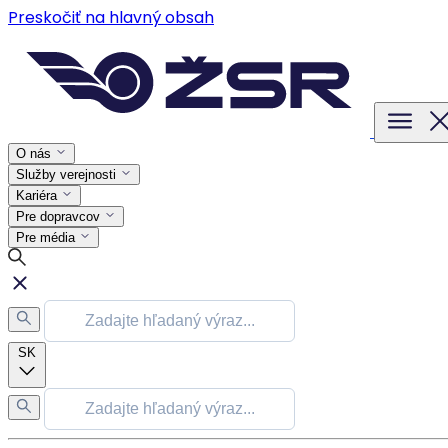
Preskočiť na hlavný obsah
O nás
Služby verejnosti
Kariéra
Pre dopravcov
Pre média
SK