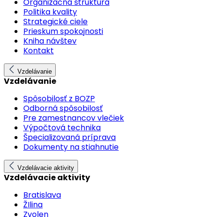
Organizačná štruktúra
Politika kvality
Strategické ciele
Prieskum spokojnosti
Kniha návštev
Kontakt
Vzdelávanie
Vzdelávanie
Spôsobilosť z BOZP
Odborná spôsobilosť
Pre zamestnancov vlečiek
Výpočtová technika
Špecializovaná príprava
Dokumenty na stiahnutie
Vzdelávacie aktivity
Vzdelávacie aktivity
Bratislava
ŽIlina
Zvolen