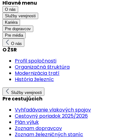
Hlavné menu
O nás
Služby verejnosti
Kariéra
Pre dopravcov
Pre média
O nás
O ŽSR
Profil spoločnosti
Organizačná štruktúra
Modernizácia tratí
História železníc
Služby verejnosti
Pre cestujúcich
Vyhľadávanie vlakových spojov
Cestovný poriadok 2025/2026
Plán výluk
Zoznam dopravcov
Zoznam železničných staníc