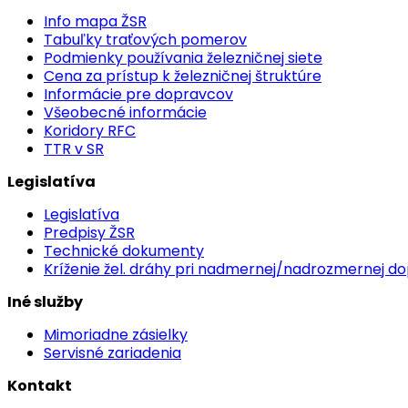
Info mapa ŽSR
Tabuľky traťových pomerov
Podmienky používania železničnej siete
Cena za prístup k železničnej štruktúre
Informácie pre dopravcov
Všeobecné informácie
Koridory RFC
TTR v SR
Legislatíva
Legislatíva
Predpisy ŽSR
Technické dokumenty
Kríženie žel. dráhy pri nadmernej/nadrozmernej d
Iné služby
Mimoriadne zásielky
Servisné zariadenia
Kontakt