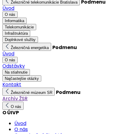
Podmenu
Železničné telekomunikácie Bratislava
Úvod
O nás
Informatika
Telekomunikácie
Infraštruktúra
Doplnkové služby
Podmenu
Železničná energetika
Úvod
O nás
Odstávky
Na stiahnutie
Najčastejšie otázky
Kontakt
Podmenu
Železničné múzeum SR
Archív ŽSR
O nás
O ÚIVP
Úvod
O nás