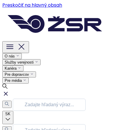
Preskočiť na hlavný obsah
O nás
Služby verejnosti
Kariéra
Pre dopravcov
Pre média
SK