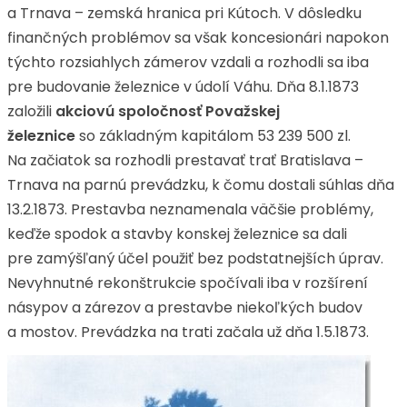
a Trnava – zemská hranica pri Kútoch. V dôsledku
finančných problémov sa však koncesionári napokon
týchto rozsiahlych zámerov vzdali a rozhodli sa iba
pre budovanie železnice v údolí Váhu. Dňa 8.1.1873
založili
akciovú spoločnosť Považskej
železnice
so základným kapitálom 53 239 500 zl.
Na začiatok sa rozhodli prestavať trať Bratislava –
Trnava na parnú prevádzku, k čomu dostali súhlas dňa
13.2.1873. Prestavba neznamenala väčšie problémy,
keďže spodok a stavby konskej železnice sa dali
pre zamýšľaný účel použiť bez podstatnejších úprav.
Nevyhnutné rekonštrukcie spočívali iba v rozšírení
násypov a zárezov a prestavbe niekoľkých budov
a mostov. Prevádzka na trati začala už dňa 1.5.1873.