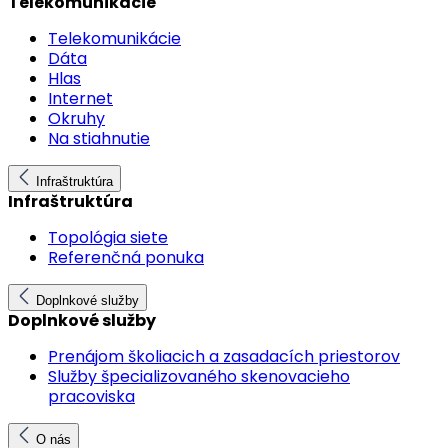
Telekomunikácie
Telekomunikácie
Dáta
Hlas
Internet
Okruhy
Na stiahnutie
Infraštruktúra
Infraštruktúra
Topológia siete
Referenčná ponuka
Doplnkové služby
Doplnkové služby
Prenájom školiacich a zasadacích priestorov
Služby špecializovaného skenovacieho
pracoviska
O nás