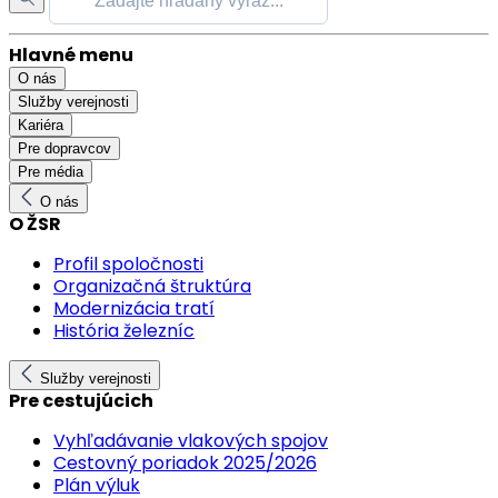
Hlavné menu
O nás
Služby verejnosti
Kariéra
Pre dopravcov
Pre média
O nás
O ŽSR
Profil spoločnosti
Organizačná štruktúra
Modernizácia tratí
História železníc
Služby verejnosti
Pre cestujúcich
Vyhľadávanie vlakových spojov
Cestovný poriadok 2025/2026
Plán výluk