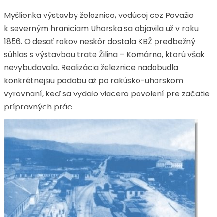
Myšlienka výstavby železnice, vedúcej cez Považie
k severným hraniciam Uhorska sa objavila už v roku
1856. O desať rokov neskôr dostala KBŽ predbežný
súhlas s výstavbou trate Žilina – Komárno, ktorú však
nevybudovala. Realizácia železnice nadobudla
konkrétnejšiu podobu až po rakúsko-uhorskom
vyrovnaní, keď sa vydalo viacero povolení pre začatie
prípravných prác.