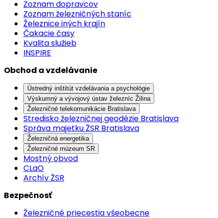
Zoznam dopravcov
Zoznam železničných staníc
Železnice iných krajín
Čakacie časy
Kvalita služieb
INSPIRE
Obchod a vzdelávanie
Ústredný inštitút vzdelávania a psychológie
Výskumný a vývojový ústav železníc Žilina
Železničné telekomunikácie Bratislava
Stredisko železničnej geodézie Bratislava
Správa majetku ŽSR Bratislava
Železničná energetika
Železničné múzeum SR
Mostný obvod
CLaO
Archív ŽSR
Bezpečnosť
Železničné priecestia všeobecne