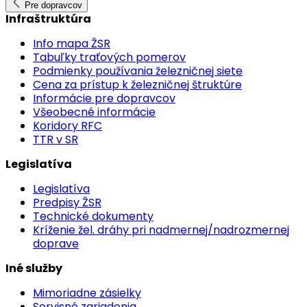
Pre dopravcov
Infraštruktúra
Info mapa ŽSR
Tabuľky traťových pomerov
Podmienky používania železničnej siete
Cena za prístup k železničnej štruktúre
Informácie pre dopravcov
Všeobecné informácie
Koridory RFC
TTR v SR
Legislatíva
Legislatíva
Predpisy ŽSR
Technické dokumenty
Kríženie žel. dráhy pri nadmernej/nadrozmernej
doprave
Iné služby
Mimoriadne zásielky
Servisné zariadenia