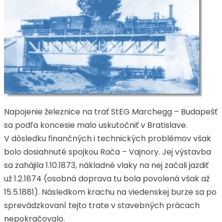
Napojenie železnice na trať StEG Marchegg – Budapešť
sa podľa koncesie malo uskutočniť v Bratislave.
V dôsledku finančných i technických problémov však
bolo dosiahnuté spojkou Rača – Vajnory. Jej výstavba
sa zahájila 1.10.1873, nákladné vlaky na nej začali jazdiť
už 1.2.1874 (osobná doprava tu bola povolená však až
15.5.1881). Následkom krachu na viedenskej burze sa po
sprevádzkovaní tejto trate v stavebných prácach
nepokračovalo.