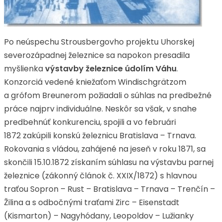
Po neúspechu Strousbergovho projektu Uhorskej
severozápadnej železnice sa napokon presadila
myšlienka
výstavby železnice údolím Váhu
.
Konzorciá vedené kniežaťom Windischgrätzom
a grófom Breunerom požiadali o súhlas na predbežné
práce najprv individuálne. Neskôr sa však, v snahe
predbehnúť konkurenciu, spojili a vo februári
1872 zakúpili konskú železnicu Bratislava – Trnava.
Rokovania s vládou, zahájené na jeseň v roku 1871, sa
skončili 15.10.1872 získaním súhlasu na výstavbu parnej
železnice (zákonný článok č. XXIX/1872) s hlavnou
traťou Sopron – Rust – Bratislava – Trnava – Trenčín –
Žilina a s odbočnými traťami Zirc – Eisenstadt
(Kismarton) – Nagyhódany, Leopoldov – Lužianky