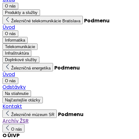
O nás
Produkty a služby
Podmenu
Železničné telekomunikácie Bratislava
Úvod
O nás
Informatika
Telekomunikácie
Infraštruktúra
Doplnkové služby
Podmenu
Železničná energetika
Úvod
O nás
Odstávky
Na stiahnutie
Najčastejšie otázky
Kontakt
Podmenu
Železničné múzeum SR
Archív ŽSR
O nás
O ÚIVP