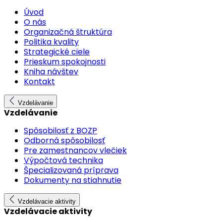
Úvod
O nás
Organizačná štruktúra
Politika kvality
Strategické ciele
Prieskum spokojnosti
Kniha návštev
Kontakt
Vzdelávanie
Vzdelávanie
Spôsobilosť z BOZP
Odborná spôsobilosť
Pre zamestnancov vlečiek
Výpočtová technika
Špecializovaná príprava
Dokumenty na stiahnutie
Vzdelávacie aktivity
Vzdelávacie aktivity