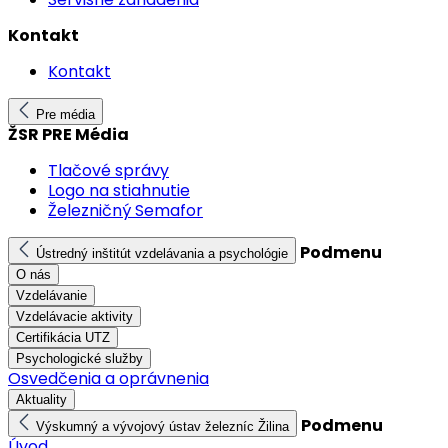
Kontakt
Kontakt
Pre média
ŽSR PRE Média
Tlačové správy
Logo na stiahnutie
Železničný Semafor
Podmenu
Ústredný inštitút vzdelávania a psychológie
O nás
Vzdelávanie
Vzdelávacie aktivity
Certifikácia UTZ
Psychologické služby
Osvedčenia a oprávnenia
Aktuality
Podmenu
Výskumný a vývojový ústav železníc Žilina
Úvod