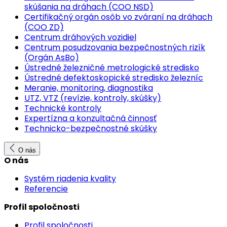
skúšania na dráhach (COO NSD)
Certifikačný orgán osôb vo zváraní na dráhach
(COO ZD)
Centrum dráhových vozidiel
Centrum posudzovania bezpečnostných rizík
(Orgán AsBo)
Ústredné železničné metrologické stredisko
Ústredné defektoskopické stredisko železníc
Meranie, monitoring, diagnostika
UTZ, VTZ (revízie, kontroly, skúšky)
Technické kontroly
Expertízna a konzultačná činnosť
Technicko-bezpečnostné skúšky
O nás
O nás
Systém riadenia kvality
Referencie
Profil spoločnosti
Profil spoločnosti