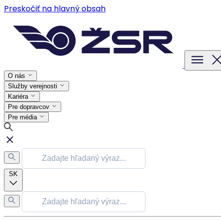
Preskočiť na hlavný obsah
O nás
Služby verejnosti
Kariéra
Pre dopravcov
Pre média
SK