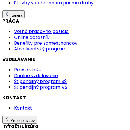
Stavby v ochrannom pásme dráhy
Kariéra
PRÁCA
Voľné pracovné pozície
Online dotazník
Benefity pre zamestnancov
Absolventský program
VZDELÁVANIE
Prax a stáže
Duálne vzdelávanie
Štipendijný program SŠ
Štipendijný program VŠ
KONTAKT
Kontakt
Pre dopravcov
Infraštruktúra