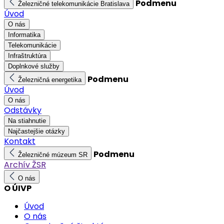
Podmenu
Železničné telekomunikácie Bratislava
Úvod
O nás
Informatika
Telekomunikácie
Infraštruktúra
Doplnkové služby
Podmenu
Železničná energetika
Úvod
O nás
Odstávky
Na stiahnutie
Najčastejšie otázky
Kontakt
Podmenu
Železničné múzeum SR
Archív ŽSR
O nás
O ÚIVP
Úvod
O nás