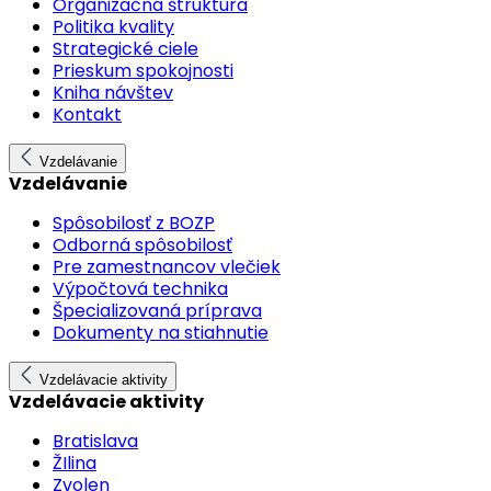
Organizačná štruktúra
Politika kvality
Strategické ciele
Prieskum spokojnosti
Kniha návštev
Kontakt
Vzdelávanie
Vzdelávanie
Spôsobilosť z BOZP
Odborná spôsobilosť
Pre zamestnancov vlečiek
Výpočtová technika
Špecializovaná príprava
Dokumenty na stiahnutie
Vzdelávacie aktivity
Vzdelávacie aktivity
Bratislava
ŽIlina
Zvolen