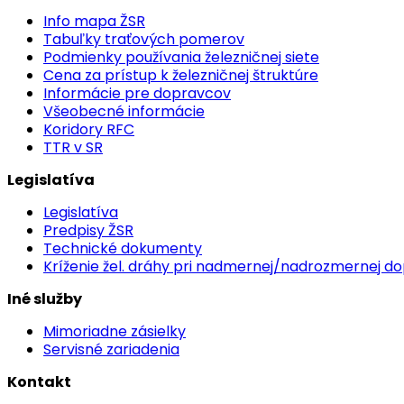
Info mapa ŽSR
Tabuľky traťových pomerov
Podmienky používania železničnej siete
Cena za prístup k železničnej štruktúre
Informácie pre dopravcov
Všeobecné informácie
Koridory RFC
TTR v SR
Legislatíva
Legislatíva
Predpisy ŽSR
Technické dokumenty
Kríženie žel. dráhy pri nadmernej/nadrozmernej d
Iné služby
Mimoriadne zásielky
Servisné zariadenia
Kontakt