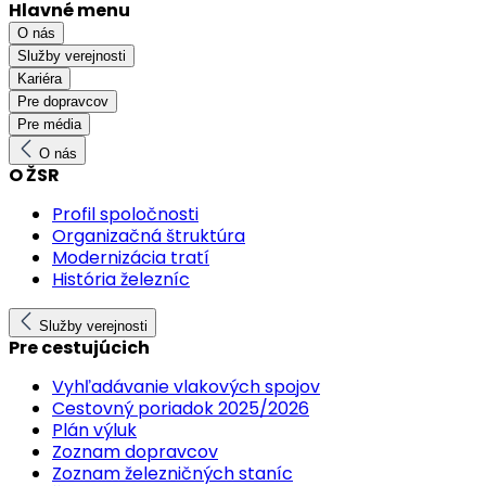
Hlavné menu
O nás
Služby verejnosti
Kariéra
Pre dopravcov
Pre média
O nás
O ŽSR
Profil spoločnosti
Organizačná štruktúra
Modernizácia tratí
História železníc
Služby verejnosti
Pre cestujúcich
Vyhľadávanie vlakových spojov
Cestovný poriadok 2025/2026
Plán výluk
Zoznam dopravcov
Zoznam železničných staníc