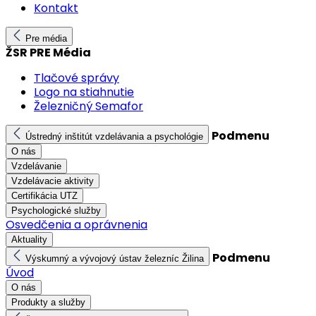
Kontakt
Pre média
ŽSR PRE Média
Tlačové správy
Logo na stiahnutie
Železničný Semafor
Podmenu
Ústredný inštitút vzdelávania a psychológie
O nás
Vzdelávanie
Vzdelávacie aktivity
Certifikácia UTZ
Psychologické služby
Osvedčenia a oprávnenia
Aktuality
Podmenu
Výskumný a vývojový ústav železníc Žilina
Úvod
O nás
Produkty a služby