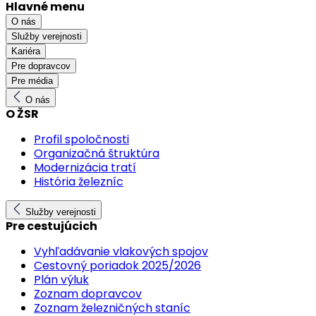
Hlavné menu
O nás
Služby verejnosti
Kariéra
Pre dopravcov
Pre média
O nás
O ŽSR
Profil spoločnosti
Organizačná štruktúra
Modernizácia tratí
História železníc
Služby verejnosti
Pre cestujúcich
Vyhľadávanie vlakových spojov
Cestovný poriadok 2025/2026
Plán výluk
Zoznam dopravcov
Zoznam železničných staníc