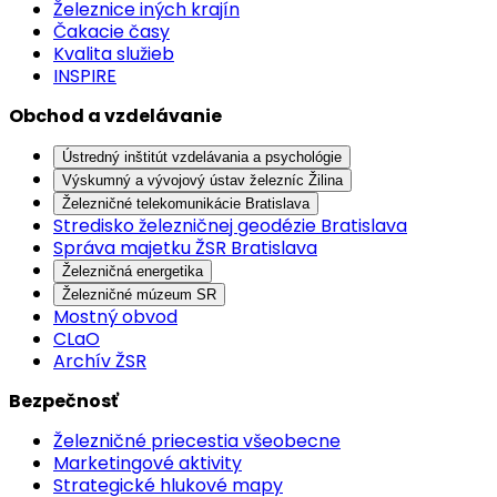
Železnice iných krajín
Čakacie časy
Kvalita služieb
INSPIRE
Obchod a vzdelávanie
Ústredný inštitút vzdelávania a psychológie
Výskumný a vývojový ústav železníc Žilina
Železničné telekomunikácie Bratislava
Stredisko železničnej geodézie Bratislava
Správa majetku ŽSR Bratislava
Železničná energetika
Železničné múzeum SR
Mostný obvod
CLaO
Archív ŽSR
Bezpečnosť
Železničné priecestia všeobecne
Marketingové aktivity
Strategické hlukové mapy