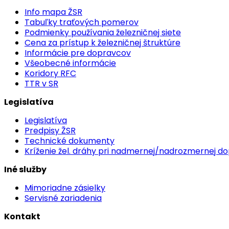
Info mapa ŽSR
Tabuľky traťových pomerov
Podmienky používania železničnej siete
Cena za prístup k železničnej štruktúre
Informácie pre dopravcov
Všeobecné informácie
Koridory RFC
TTR v SR
Legislatíva
Legislatíva
Predpisy ŽSR
Technické dokumenty
Kríženie žel. dráhy pri nadmernej/nadrozmernej d
Iné služby
Mimoriadne zásielky
Servisné zariadenia
Kontakt