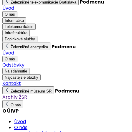
Podmenu
Železničné telekomunikácie Bratislava
Úvod
O nás
Informatika
Telekomunikácie
Infraštruktúra
Doplnkové služby
Podmenu
Železničná energetika
Úvod
O nás
Odstávky
Na stiahnutie
Najčastejšie otázky
Kontakt
Podmenu
Železničné múzeum SR
Archív ŽSR
O nás
O ÚIVP
Úvod
O nás