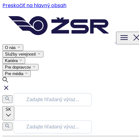
Preskočiť na hlavný obsah
O nás
Služby verejnosti
Kariéra
Pre dopravcov
Pre média
SK