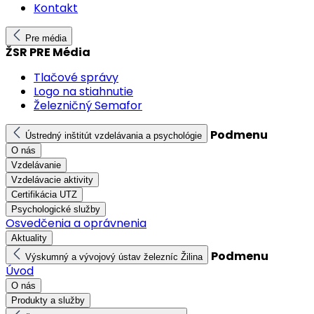
Kontakt
Pre média
ŽSR PRE Média
Tlačové správy
Logo na stiahnutie
Železničný Semafor
Podmenu
Ústredný inštitút vzdelávania a psychológie
O nás
Vzdelávanie
Vzdelávacie aktivity
Certifikácia UTZ
Psychologické služby
Osvedčenia a oprávnenia
Aktuality
Podmenu
Výskumný a vývojový ústav železníc Žilina
Úvod
O nás
Produkty a služby