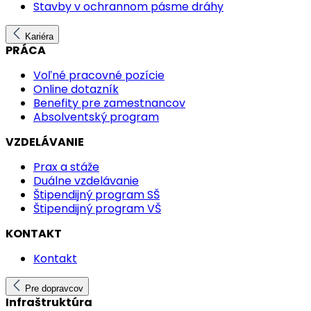
Stavby v ochrannom pásme dráhy
Kariéra
PRÁCA
Voľné pracovné pozície
Online dotazník
Benefity pre zamestnancov
Absolventský program
VZDELÁVANIE
Prax a stáže
Duálne vzdelávanie
Štipendijný program SŠ
Štipendijný program VŠ
KONTAKT
Kontakt
Pre dopravcov
Infraštruktúra