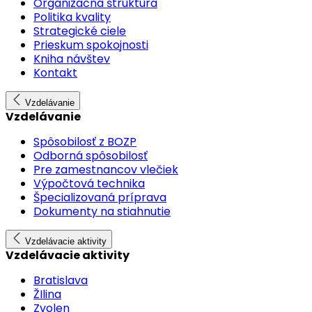
Organizačná štruktúra
Politika kvality
Strategické ciele
Prieskum spokojnosti
Kniha návštev
Kontakt
Vzdelávanie
Vzdelávanie
Spôsobilosť z BOZP
Odborná spôsobilosť
Pre zamestnancov vlečiek
Výpočtová technika
Špecializovaná príprava
Dokumenty na stiahnutie
Vzdelávacie aktivity
Vzdelávacie aktivity
Bratislava
ŽIlina
Zvolen