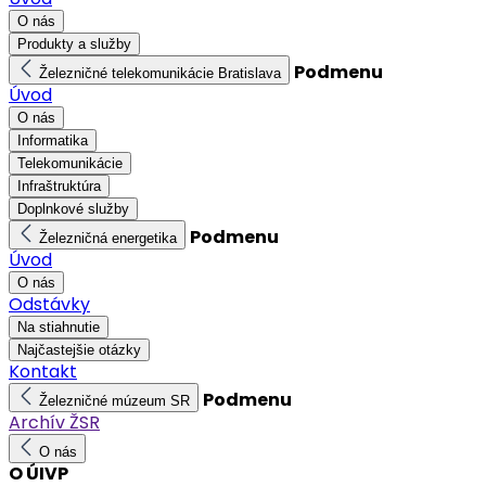
O nás
Produkty a služby
Podmenu
Železničné telekomunikácie Bratislava
Úvod
O nás
Informatika
Telekomunikácie
Infraštruktúra
Doplnkové služby
Podmenu
Železničná energetika
Úvod
O nás
Odstávky
Na stiahnutie
Najčastejšie otázky
Kontakt
Podmenu
Železničné múzeum SR
Archív ŽSR
O nás
O ÚIVP