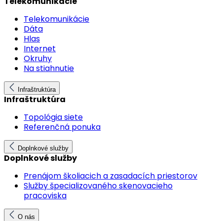
Telekomunikácie
Telekomunikácie
Dáta
Hlas
Internet
Okruhy
Na stiahnutie
Infraštruktúra
Infraštruktúra
Topológia siete
Referenčná ponuka
Doplnkové služby
Doplnkové služby
Prenájom školiacich a zasadacích priestorov
Služby špecializovaného skenovacieho
pracoviska
O nás