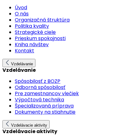
Úvod
O nás
Organizačná štruktúra
Politika kvality
Strategické ciele
Prieskum spokojnosti
Kniha návštev
Kontakt
Vzdelávanie
Vzdelávanie
Spôsobilosť z BOZP
Odborná spôsobilosť
Pre zamestnancov vlečiek
Výpočtová technika
Špecializovaná príprava
Dokumenty na stiahnutie
Vzdelávacie aktivity
Vzdelávacie aktivity