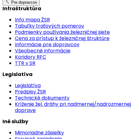
Pre dopravcov
Infraštruktúra
Info mapa ŽSR
Tabuľky traťových pomerov
Podmienky používania železničnej siete
Cena za prístup k železničnej štruktúre
Informácie pre dopravcov
Všeobecné informácie
Koridory RFC
TTR v SR
Legislatíva
Legislatíva
Predpisy ŽSR
Technické dokumenty
Kríženie žel. dráhy pri nadmernej/nadrozmernej
doprave
Iné služby
Mimoriadne zásielky
Servisné zariadenia