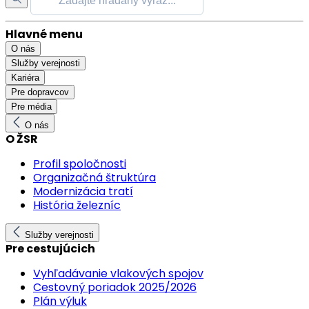
Hlavné menu
O nás
Služby verejnosti
Kariéra
Pre dopravcov
Pre média
O nás
O ŽSR
Profil spoločnosti
Organizačná štruktúra
Modernizácia tratí
História železníc
Služby verejnosti
Pre cestujúcich
Vyhľadávanie vlakových spojov
Cestovný poriadok 2025/2026
Plán výluk