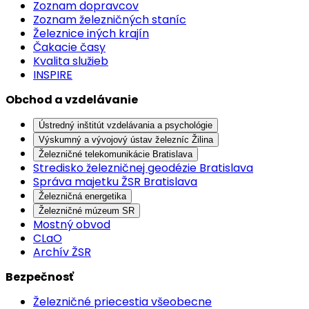
Zoznam dopravcov
Zoznam železničných staníc
Železnice iných krajín
Čakacie časy
Kvalita služieb
INSPIRE
Obchod a vzdelávanie
Ústredný inštitút vzdelávania a psychológie
Výskumný a vývojový ústav železníc Žilina
Železničné telekomunikácie Bratislava
Stredisko železničnej geodézie Bratislava
Správa majetku ŽSR Bratislava
Železničná energetika
Železničné múzeum SR
Mostný obvod
CLaO
Archív ŽSR
Bezpečnosť
Železničné priecestia všeobecne