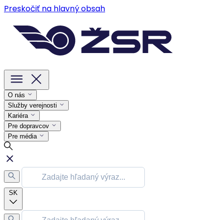
Preskočiť na hlavný obsah
O nás
Služby verejnosti
Kariéra
Pre dopravcov
Pre média
SK