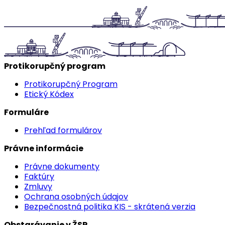
Protikorupčný program
Protikorupčný Program
Etický Kódex
Formuláre
Prehľad formulárov
Právne informácie
Právne dokumenty
Faktúry
Zmluvy
Ochrana osobných údajov
Bezpečnostná politika KIS - skrátená verzia
Obstarávanie v ŽSR