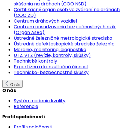
skúšania na dráhach (COO NSD)
Certifikačný orgán osôb vo zváraní na dráhach
(COO ZD)
Centrum dráhových vozidiel
Centrum posudzovania bezpečnostných rizík
(Orgán AsBo)
Ústredné železničné metrologické stredisko
Ústredné defektoskopické stredisko železníc
Meranie, monitoring, diagnostika
UTZ, VTZ (revízie, kontroly, skúšky)
Technické kontroly
Expertízna a konzultačná činnosť
Technicko-bezpečnostné skúšky
O nás
O nás
Systém riadenia kvality
Referencie
Profil spoločnosti
Profil spoločnosti