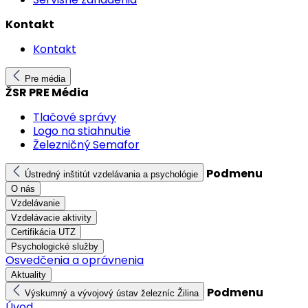
Kontakt
Kontakt
Pre média
ŽSR PRE Média
Tlačové správy
Logo na stiahnutie
Železničný Semafor
Podmenu
Ústredný inštitút vzdelávania a psychológie
O nás
Vzdelávanie
Vzdelávacie aktivity
Certifikácia UTZ
Psychologické služby
Osvedčenia a oprávnenia
Aktuality
Podmenu
Výskumný a vývojový ústav železníc Žilina
Úvod