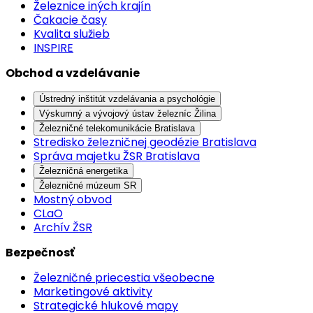
Železnice iných krajín
Čakacie časy
Kvalita služieb
INSPIRE
Obchod a vzdelávanie
Ústredný inštitút vzdelávania a psychológie
Výskumný a vývojový ústav železníc Žilina
Železničné telekomunikácie Bratislava
Stredisko železničnej geodézie Bratislava
Správa majetku ŽSR Bratislava
Železničná energetika
Železničné múzeum SR
Mostný obvod
CLaO
Archív ŽSR
Bezpečnosť
Železničné priecestia všeobecne
Marketingové aktivity
Strategické hlukové mapy