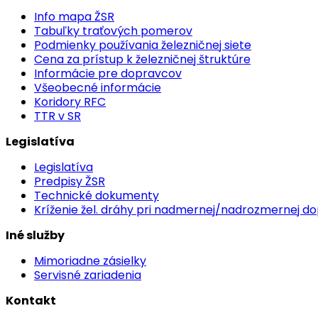
Info mapa ŽSR
Tabuľky traťových pomerov
Podmienky používania železničnej siete
Cena za prístup k železničnej štruktúre
Informácie pre dopravcov
Všeobecné informácie
Koridory RFC
TTR v SR
Legislatíva
Legislatíva
Predpisy ŽSR
Technické dokumenty
Kríženie žel. dráhy pri nadmernej/nadrozmernej d
Iné služby
Mimoriadne zásielky
Servisné zariadenia
Kontakt