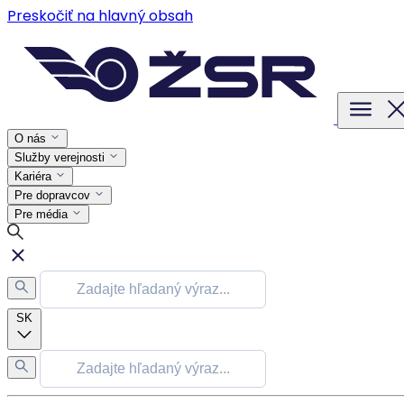
Preskočiť na hlavný obsah
O nás
Služby verejnosti
Kariéra
Pre dopravcov
Pre média
SK