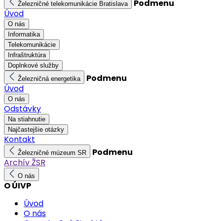
Podmenu
Železničné telekomunikácie Bratislava
Úvod
O nás
Informatika
Telekomunikácie
Infraštruktúra
Doplnkové služby
Podmenu
Železničná energetika
Úvod
O nás
Odstávky
Na stiahnutie
Najčastejšie otázky
Kontakt
Podmenu
Železničné múzeum SR
Archív ŽSR
O nás
O ÚIVP
Úvod
O nás