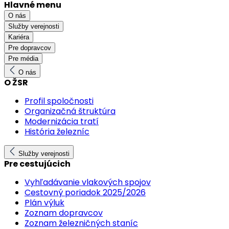
Hlavné menu
O nás
Služby verejnosti
Kariéra
Pre dopravcov
Pre média
O nás
O ŽSR
Profil spoločnosti
Organizačná štruktúra
Modernizácia tratí
História železníc
Služby verejnosti
Pre cestujúcich
Vyhľadávanie vlakových spojov
Cestovný poriadok 2025/2026
Plán výluk
Zoznam dopravcov
Zoznam železničných staníc