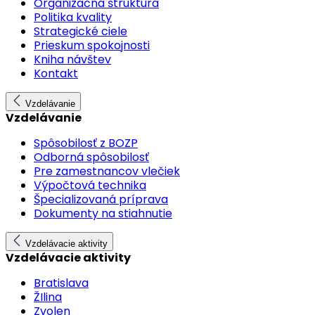
Organizačná štruktúra
Politika kvality
Strategické ciele
Prieskum spokojnosti
Kniha návštev
Kontakt
Vzdelávanie
Vzdelávanie
Spôsobilosť z BOZP
Odborná spôsobilosť
Pre zamestnancov vlečiek
Výpočtová technika
Špecializovaná príprava
Dokumenty na stiahnutie
Vzdelávacie aktivity
Vzdelávacie aktivity
Bratislava
ŽIlina
Zvolen