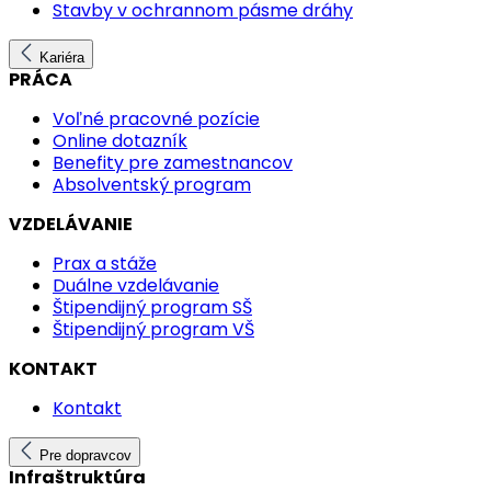
Stavby v ochrannom pásme dráhy
Kariéra
PRÁCA
Voľné pracovné pozície
Online dotazník
Benefity pre zamestnancov
Absolventský program
VZDELÁVANIE
Prax a stáže
Duálne vzdelávanie
Štipendijný program SŠ
Štipendijný program VŠ
KONTAKT
Kontakt
Pre dopravcov
Infraštruktúra