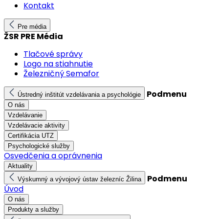
Kontakt
Pre média
ŽSR PRE Média
Tlačové správy
Logo na stiahnutie
Železničný Semafor
Podmenu
Ústredný inštitút vzdelávania a psychológie
O nás
Vzdelávanie
Vzdelávacie aktivity
Certifikácia UTZ
Psychologické služby
Osvedčenia a oprávnenia
Aktuality
Podmenu
Výskumný a vývojový ústav železníc Žilina
Úvod
O nás
Produkty a služby