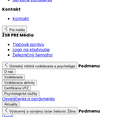
Kontakt
Kontakt
Pre média
ŽSR PRE Média
Tlačové správy
Logo na stiahnutie
Železničný Semafor
Podmenu
Ústredný inštitút vzdelávania a psychológie
O nás
Vzdelávanie
Vzdelávacie aktivity
Certifikácia UTZ
Psychologické služby
Osvedčenia a oprávnenia
Aktuality
Podmenu
Výskumný a vývojový ústav železníc Žilina
Úvod