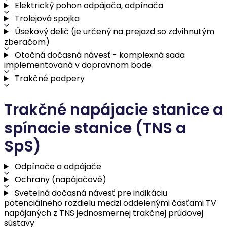
Elektrický pohon odpájača, odpínača
Trolejová spojka
Úsekový delič (je určený na prejazd so zdvihnutým
zberačom)
Otočná dočasná návesť - komplexná sada
implementovaná v dopravnom bode
Trakčné podpery
Trakčné napájacie stanice a
spínacie stanice (TNS a
SpS)
Odpínače a odpájače
Ochrany (napájačové)
Svetelná dočasná návesť pre indikáciu
potenciálneho rozdielu medzi oddelenými časťami TV
napájaných z TNS jednosmernej trakčnej prúdovej
sústavy