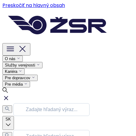
Preskočiť na hlavný obsah
O nás
Služby verejnosti
Kariéra
Pre dopravcov
Pre média
SK