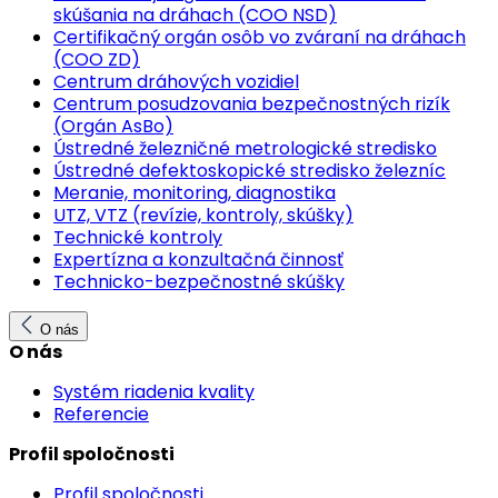
skúšania na dráhach (COO NSD)
Certifikačný orgán osôb vo zváraní na dráhach
(COO ZD)
Centrum dráhových vozidiel
Centrum posudzovania bezpečnostných rizík
(Orgán AsBo)
Ústredné železničné metrologické stredisko
Ústredné defektoskopické stredisko železníc
Meranie, monitoring, diagnostika
UTZ, VTZ (revízie, kontroly, skúšky)
Technické kontroly
Expertízna a konzultačná činnosť
Technicko-bezpečnostné skúšky
O nás
O nás
Systém riadenia kvality
Referencie
Profil spoločnosti
Profil spoločnosti