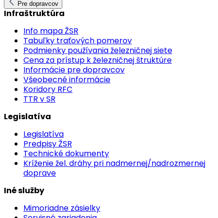
Pre dopravcov
Infraštruktúra
Info mapa ŽSR
Tabuľky traťových pomerov
Podmienky používania železničnej siete
Cena za prístup k železničnej štruktúre
Informácie pre dopravcov
Všeobecné informácie
Koridory RFC
TTR v SR
Legislatíva
Legislatíva
Predpisy ŽSR
Technické dokumenty
Kríženie žel. dráhy pri nadmernej/nadrozmernej
doprave
Iné služby
Mimoriadne zásielky
Servisné zariadenia