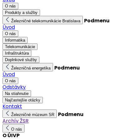
O nás
Produkty a služby
Podmenu
Železničné telekomunikácie Bratislava
Úvod
O nás
Informatika
Telekomunikácie
Infraštruktúra
Doplnkové služby
Podmenu
Železničná energetika
Úvod
O nás
Odstávky
Na stiahnutie
Najčastejšie otázky
Kontakt
Podmenu
Železničné múzeum SR
Archív ŽSR
O nás
O ÚIVP