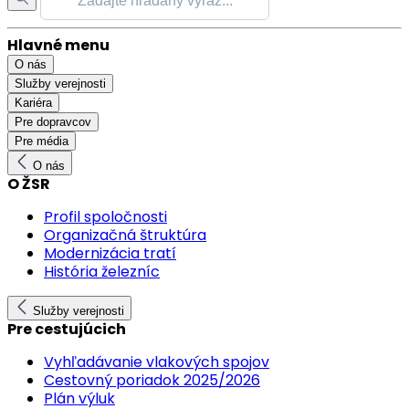
Hlavné menu
O nás
Služby verejnosti
Kariéra
Pre dopravcov
Pre média
O nás
O ŽSR
Profil spoločnosti
Organizačná štruktúra
Modernizácia tratí
História železníc
Služby verejnosti
Pre cestujúcich
Vyhľadávanie vlakových spojov
Cestovný poriadok 2025/2026
Plán výluk