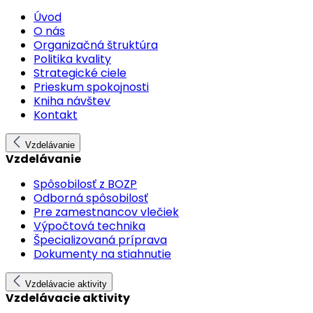
Úvod
O nás
Organizačná štruktúra
Politika kvality
Strategické ciele
Prieskum spokojnosti
Kniha návštev
Kontakt
Vzdelávanie
Vzdelávanie
Spôsobilosť z BOZP
Odborná spôsobilosť
Pre zamestnancov vlečiek
Výpočtová technika
Špecializovaná príprava
Dokumenty na stiahnutie
Vzdelávacie aktivity
Vzdelávacie aktivity