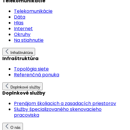
Telekomunikácie
Telekomunikácie
Dáta
Hlas
Internet
Okruhy
Na stiahnutie
Infraštruktúra
Infraštruktúra
Topológia siete
Referenčná ponuka
Doplnkové služby
Doplnkové služby
Prenájom školiacich a zasadacích priestorov
Služby špecializovaného skenovacieho
pracoviska
O nás