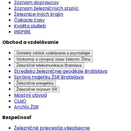
Zoznam dopravcov
Zoznam železničných staníc
Železnice iných krajín
Čakacie časy
Kvalita služieb
INSPIRE
Obchod a vzdelávanie
Ústredný inštitút vzdelávania a psychológie
Výskumný a vývojový ústav železníc Žilina
Železničné telekomunikácie Bratislava
Stredisko železničnej geodézie Bratislava
Správa majetku ŽSR Bratislava
Železničná energetika
Železničné múzeum SR
Mostný obvod
CLaO
Archív ŽSR
Bezpečnosť
Železničné priecestia všeobecne