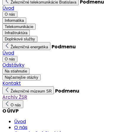
Podmenu
Železničné telekomunikácie Bratislava
Úvod
O nás
Informatika
Telekomunikácie
Infraštruktúra
Doplnkové služby
Podmenu
Železničná energetika
Úvod
O nás
Odstávky
Na stiahnutie
Najčastejšie otázky
Kontakt
Podmenu
Železničné múzeum SR
Archív ŽSR
O nás
O ÚIVP
Úvod
O nás