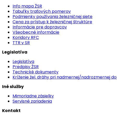
Info mapa ŽSR
Tabuľky traťových pomerov
Podmienky používania železničnej siete
Cena za prístup k železničnej štruktúre
Informácie pre dopravcov
Všeobecné informácie
Koridory RFC
TTR v SR
Legislatíva
Legislatíva
Predpisy ŽSR
Technické dokumenty
Kríženie žel. dráhy pri nadmernej/nadrozmernej d
Iné služby
Mimoriadne zásielky
Servisné zariadenia
Kontakt