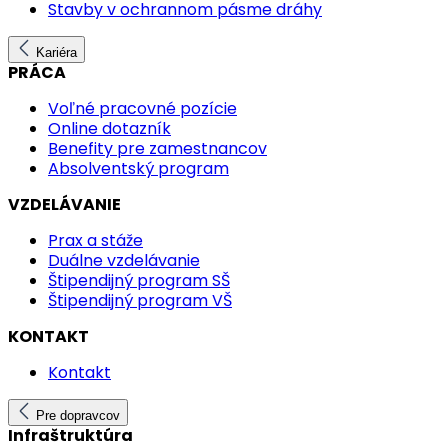
Stavby v ochrannom pásme dráhy
Kariéra
PRÁCA
Voľné pracovné pozície
Online dotazník
Benefity pre zamestnancov
Absolventský program
VZDELÁVANIE
Prax a stáže
Duálne vzdelávanie
Štipendijný program SŠ
Štipendijný program VŠ
KONTAKT
Kontakt
Pre dopravcov
Infraštruktúra