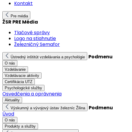
Kontakt
Pre média
ŽSR PRE Média
Tlačové správy
Logo na stiahnutie
Železničný Semafor
Podmenu
Ústredný inštitút vzdelávania a psychológie
O nás
Vzdelávanie
Vzdelávacie aktivity
Certifikácia UTZ
Psychologické služby
Osvedčenia a oprávnenia
Aktuality
Podmenu
Výskumný a vývojový ústav železníc Žilina
Úvod
O nás
Produkty a služby