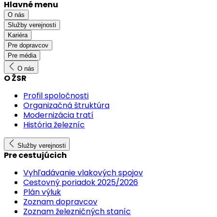
Hlavné menu
O nás
Služby verejnosti
Kariéra
Pre dopravcov
Pre média
O nás
O ŽSR
Profil spoločnosti
Organizačná štruktúra
Modernizácia tratí
História železníc
Služby verejnosti
Pre cestujúcich
Vyhľadávanie vlakových spojov
Cestovný poriadok 2025/2026
Plán výluk
Zoznam dopravcov
Zoznam železničných staníc