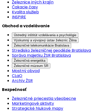
Železnice iných krajín
Čakacie časy
Kvalita služieb
INSPIRE
Obchod a vzdelávanie
Ústredný inštitút vzdelávania a psychológie
Výskumný a vývojový ústav železníc Žilina
Železničné telekomunikácie Bratislava
Stredisko železničnej geodézie Bratislava
Správa majetku ŽSR Bratislava
Železničná energetika
Železničné múzeum SR
Mostný obvod
CLaO
Archív ŽSR
Bezpečnosť
Železničné priecestia všeobecne
Marketingové aktivity
Strategické hlukové mapy