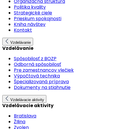
Organizačná štruktúra
Politika kvality
Strategické ciele
Prieskum spokojnosti
Kniha návštev
Kontakt
Vzdelávanie
Vzdelávanie
Spôsobilosť z BOZP
Odborná spôsobilosť
Pre zamestnancov vlečiek
Výpočtová technika
Špecializovaná príprava
Dokumenty na stiahnutie
Vzdelávacie aktivity
Vzdelávacie aktivity
Bratislava
ŽIlina
Zvolen