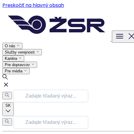
Preskočiť na hlavný obsah
O nás
Služby verejnosti
Kariéra
Pre dopravcov
Pre média
SK