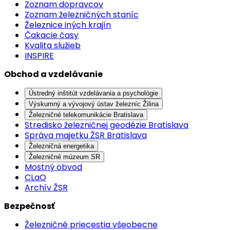
Zoznam dopravcov
Zoznam železničných staníc
Železnice iných krajín
Čakacie časy
Kvalita služieb
INSPIRE
Obchod a vzdelávanie
Ústredný inštitút vzdelávania a psychológie
Výskumný a vývojový ústav železníc Žilina
Železničné telekomunikácie Bratislava
Stredisko železničnej geodézie Bratislava
Správa majetku ŽSR Bratislava
Železničná energetika
Železničné múzeum SR
Mostný obvod
CLaO
Archív ŽSR
Bezpečnosť
Železničné priecestia všeobecne