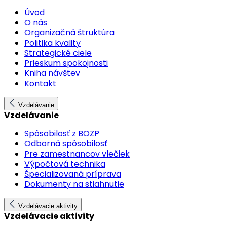
Úvod
O nás
Organizačná štruktúra
Politika kvality
Strategické ciele
Prieskum spokojnosti
Kniha návštev
Kontakt
Vzdelávanie
Vzdelávanie
Spôsobilosť z BOZP
Odborná spôsobilosť
Pre zamestnancov vlečiek
Výpočtová technika
Špecializovaná príprava
Dokumenty na stiahnutie
Vzdelávacie aktivity
Vzdelávacie aktivity