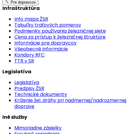
Pre dopravcov
Infraštruktúra
Info mapa ŽSR
Tabuľky traťových pomerov
Podmienky používania železničnej siete
Cena za prístup k železničnej štruktúre
Informácie pre dopravcov
Všeobecné informácie
Koridory RFC
TTR v SR
Legislatíva
Legislatíva
Predpisy ŽSR
Technické dokumenty
Kríženie žel. dráhy pri nadmernej/nadrozmernej
doprave
Iné služby
Mimoriadne zásielky
Servisné zariadenia