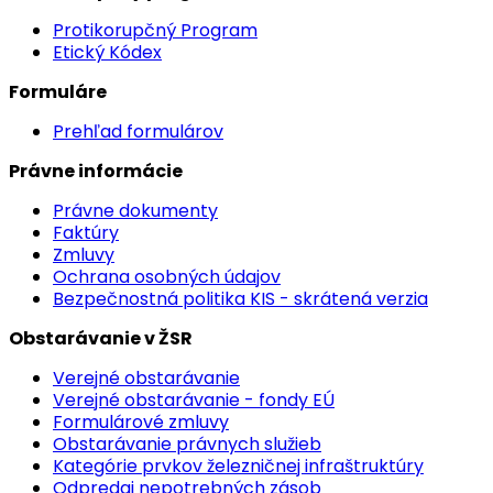
Protikorupčný Program
Etický Kódex
Formuláre
Prehľad formulárov
Právne informácie
Právne dokumenty
Faktúry
Zmluvy
Ochrana osobných údajov
Bezpečnostná politika KIS - skrátená verzia
Obstarávanie v ŽSR
Verejné obstarávanie
Verejné obstarávanie - fondy EÚ
Formulárové zmluvy
Obstarávanie právnych služieb
Kategórie prvkov železničnej infraštruktúry
Odpredaj nepotrebných zásob