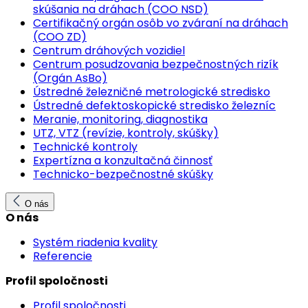
skúšania na dráhach (COO NSD)
Certifikačný orgán osôb vo zváraní na dráhach
(COO ZD)
Centrum dráhových vozidiel
Centrum posudzovania bezpečnostných rizík
(Orgán AsBo)
Ústredné železničné metrologické stredisko
Ústredné defektoskopické stredisko železníc
Meranie, monitoring, diagnostika
UTZ, VTZ (revízie, kontroly, skúšky)
Technické kontroly
Expertízna a konzultačná činnosť
Technicko-bezpečnostné skúšky
O nás
O nás
Systém riadenia kvality
Referencie
Profil spoločnosti
Profil spoločnosti