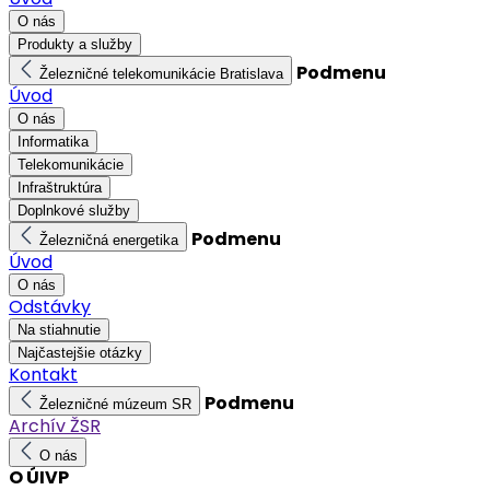
O nás
Produkty a služby
Podmenu
Železničné telekomunikácie Bratislava
Úvod
O nás
Informatika
Telekomunikácie
Infraštruktúra
Doplnkové služby
Podmenu
Železničná energetika
Úvod
O nás
Odstávky
Na stiahnutie
Najčastejšie otázky
Kontakt
Podmenu
Železničné múzeum SR
Archív ŽSR
O nás
O ÚIVP