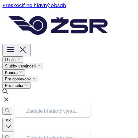
Preskočiť na hlavný obsah
O nás
Služby verejnosti
Kariéra
Pre dopravcov
Pre média
SK