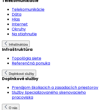
Telekomunikácie
Telekomunikácie
Dáta
Hlas
Internet
Okruhy
Na stiahnutie
Infraštruktúra
Infraštruktúra
Topológia siete
Referenčná ponuka
Doplnkové služby
Doplnkové služby
Prenájom školiacich a zasadacích priestorov
Služby špecializovaného skenovacieho
pracoviska
O nás