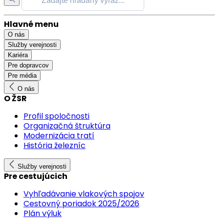
Hlavné menu
O nás
Služby verejnosti
Kariéra
Pre dopravcov
Pre média
O nás
O ŽSR
Profil spoločnosti
Organizačná štruktúra
Modernizácia tratí
História železníc
Služby verejnosti
Pre cestujúcich
Vyhľadávanie vlakových spojov
Cestovný poriadok 2025/2026
Plán výluk