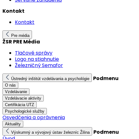
Kontakt
Kontakt
Pre média
ŽSR PRE Média
Tlačové správy
Logo na stiahnutie
Železničný Semafor
Podmenu
Ústredný inštitút vzdelávania a psychológie
O nás
Vzdelávanie
Vzdelávacie aktivity
Certifikácia UTZ
Psychologické služby
Osvedčenia a oprávnenia
Aktuality
Podmenu
Výskumný a vývojový ústav železníc Žilina
Úvod