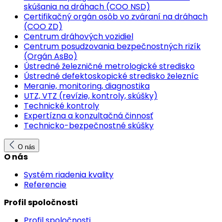
skúšania na dráhach (COO NSD)
Certifikačný orgán osôb vo zváraní na dráhach
(COO ZD)
Centrum dráhových vozidiel
Centrum posudzovania bezpečnostných rizík
(Orgán AsBo)
Ústredné železničné metrologické stredisko
Ústredné defektoskopické stredisko železníc
Meranie, monitoring, diagnostika
UTZ, VTZ (revízie, kontroly, skúšky)
Technické kontroly
Expertízna a konzultačná činnosť
Technicko-bezpečnostné skúšky
O nás
O nás
Systém riadenia kvality
Referencie
Profil spoločnosti
Profil spoločnosti