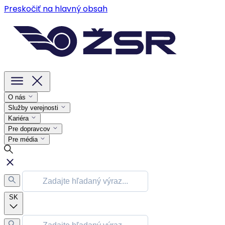
Preskočiť na hlavný obsah
O nás
Služby verejnosti
Kariéra
Pre dopravcov
Pre média
SK