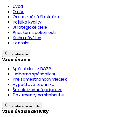
Úvod
O nás
Organizačná štruktúra
Politika kvality
Strategické ciele
Prieskum spokojnosti
Kniha návštev
Kontakt
Vzdelávanie
Vzdelávanie
Spôsobilosť z BOZP
Odborná spôsobilosť
Pre zamestnancov vlečiek
Výpočtová technika
Špecializovaná príprava
Dokumenty na stiahnutie
Vzdelávacie aktivity
Vzdelávacie aktivity