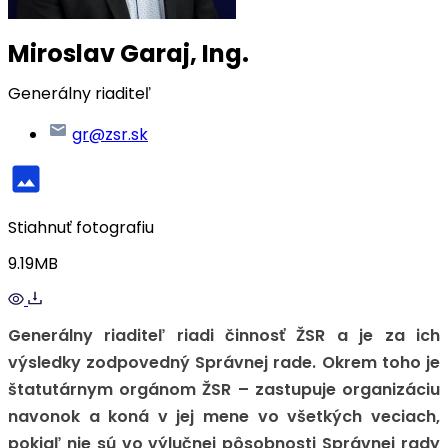
Miroslav Garaj, Ing.
Generálny riaditeľ
gr@zsr.sk
Stiahnuť fotografiu
9.19MB
Generálny riaditeľ riadi činnosť ŽSR a je za ich
výsledky zodpovedný Správnej rade. Okrem toho je
štatutárnym orgánom ŽSR – zastupuje organizáciu
navonok a koná v jej mene vo všetkých veciach,
pokiaľ nie sú vo výlučnej pôsobnosti Správnej rady