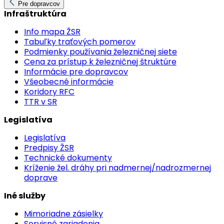
Pre dopravcov
Infraštruktúra
Info mapa ŽSR
Tabuľky traťových pomerov
Podmienky používania železničnej siete
Cena za prístup k železničnej štruktúre
Informácie pre dopravcov
Všeobecné informácie
Koridory RFC
TTR v SR
Legislatíva
Legislatíva
Predpisy ŽSR
Technické dokumenty
Kríženie žel. dráhy pri nadmernej/nadrozmernej
doprave
Iné služby
Mimoriadne zásielky
Servisné zariadenia