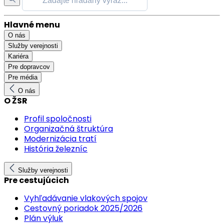
Hlavné menu
O nás
Služby verejnosti
Kariéra
Pre dopravcov
Pre média
O nás
O ŽSR
Profil spoločnosti
Organizačná štruktúra
Modernizácia tratí
História železníc
Služby verejnosti
Pre cestujúcich
Vyhľadávanie vlakových spojov
Cestovný poriadok 2025/2026
Plán výluk