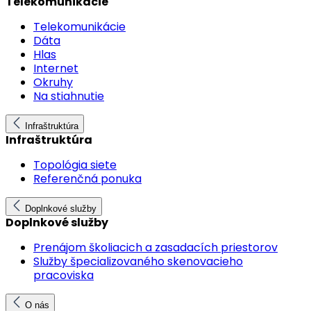
Telekomunikácie
Telekomunikácie
Dáta
Hlas
Internet
Okruhy
Na stiahnutie
Infraštruktúra
Infraštruktúra
Topológia siete
Referenčná ponuka
Doplnkové služby
Doplnkové služby
Prenájom školiacich a zasadacích priestorov
Služby špecializovaného skenovacieho
pracoviska
O nás