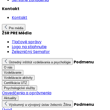
Kontakt
Kontakt
Pre média
ŽSR PRE Média
Tlačové správy
Logo na stiahnutie
Železničný Semafor
Podmenu
Ústredný inštitút vzdelávania a psychológie
O nás
Vzdelávanie
Vzdelávacie aktivity
Certifikácia UTZ
Psychologické služby
Osvedčenia a oprávnenia
Aktuality
Podmenu
Výskumný a vývojový ústav železníc Žilina
Úvod