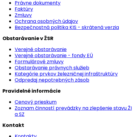
Právne dokumenty
Faktúry
Zmluvy
Ochrana osobných údajov
Bezpečnostná politika KIS - skrátená verzia
Obstarávanie v ŽSR
Verejné obstarávanie
Verejné obstarávanie - fondy EÚ
Formulárové zmluvy
Obstarávanie právnych služieb
Kategórie prvkov železničnej infraštruktúry
Odpredaj nepotrebných zásob
Pravidelné informácie
Cenový prieskum
Zoznam činností prevádzky na zlepšenie stavu ŽI
a SZ
Kontakt
Kontakty