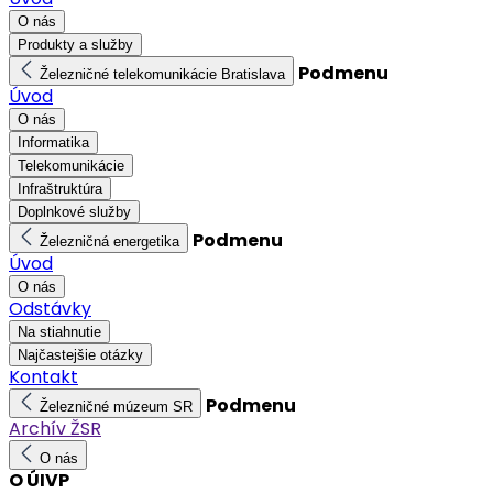
O nás
Produkty a služby
Podmenu
Železničné telekomunikácie Bratislava
Úvod
O nás
Informatika
Telekomunikácie
Infraštruktúra
Doplnkové služby
Podmenu
Železničná energetika
Úvod
O nás
Odstávky
Na stiahnutie
Najčastejšie otázky
Kontakt
Podmenu
Železničné múzeum SR
Archív ŽSR
O nás
O ÚIVP