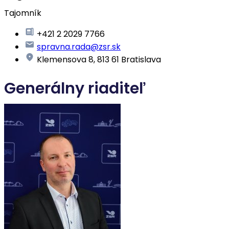
Tajomník
+421 2 2029 7766
spravna.rada@zsr.sk
Klemensova 8, 813 61 Bratislava
Generálny riaditeľ