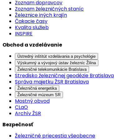
Zoznam dopravcov
Zoznam železničných staníc
Železnice iných krajín
Čakacie časy
Kvalita služieb
INSPIRE
Obchod a vzdelávanie
Ústredný inštitút vzdelávania a psychológie
Výskumný a vývojový ústav železníc Žilina
Železničné telekomunikácie Bratislava
Stredisko železničnej geodézie Bratislava
Správa majetku ŽSR Bratislava
Železničná energetika
Železničné múzeum SR
Mostný obvod
CLaO
Archív ŽSR
Bezpečnosť
Železničné priecestia všeobecne