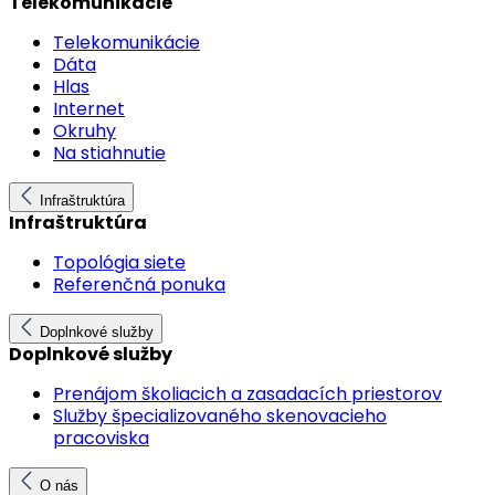
Telekomunikácie
Telekomunikácie
Dáta
Hlas
Internet
Okruhy
Na stiahnutie
Infraštruktúra
Infraštruktúra
Topológia siete
Referenčná ponuka
Doplnkové služby
Doplnkové služby
Prenájom školiacich a zasadacích priestorov
Služby špecializovaného skenovacieho
pracoviska
O nás