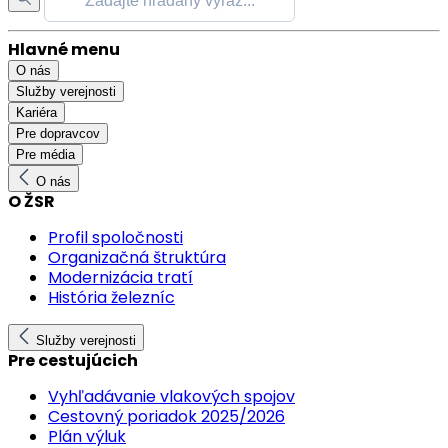
Hlavné menu
O nás
Služby verejnosti
Kariéra
Pre dopravcov
Pre média
O nás
O ŽSR
Profil spoločnosti
Organizačná štruktúra
Modernizácia tratí
História železníc
Služby verejnosti
Pre cestujúcich
Vyhľadávanie vlakových spojov
Cestovný poriadok 2025/2026
Plán výluk