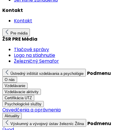
Kontakt
Kontakt
Pre média
ŽSR PRE Média
Tlačové správy
Logo na stiahnutie
Železničný Semafor
Podmenu
Ústredný inštitút vzdelávania a psychológie
O nás
Vzdelávanie
Vzdelávacie aktivity
Certifikácia UTZ
Psychologické služby
Osvedčenia a oprávnenia
Aktuality
Podmenu
Výskumný a vývojový ústav železníc Žilina
Úvod