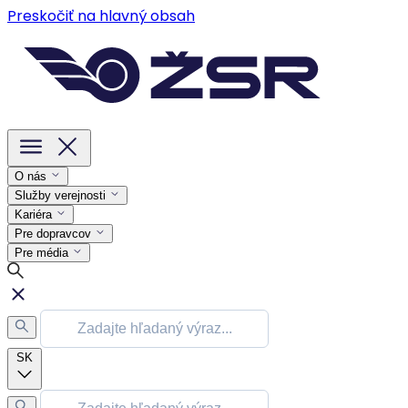
Preskočiť na hlavný obsah
O nás
Služby verejnosti
Kariéra
Pre dopravcov
Pre média
SK