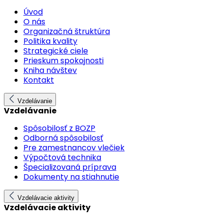
Úvod
O nás
Organizačná štruktúra
Politika kvality
Strategické ciele
Prieskum spokojnosti
Kniha návštev
Kontakt
Vzdelávanie
Vzdelávanie
Spôsobilosť z BOZP
Odborná spôsobilosť
Pre zamestnancov vlečiek
Výpočtová technika
Špecializovaná príprava
Dokumenty na stiahnutie
Vzdelávacie aktivity
Vzdelávacie aktivity