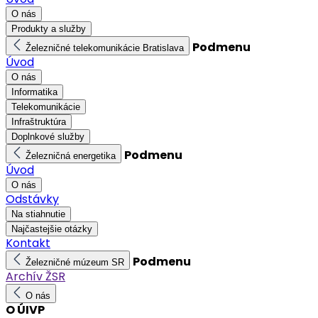
O nás
Produkty a služby
Podmenu
Železničné telekomunikácie Bratislava
Úvod
O nás
Informatika
Telekomunikácie
Infraštruktúra
Doplnkové služby
Podmenu
Železničná energetika
Úvod
O nás
Odstávky
Na stiahnutie
Najčastejšie otázky
Kontakt
Podmenu
Železničné múzeum SR
Archív ŽSR
O nás
O ÚIVP