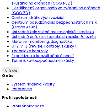
skúšania na dráhach (COO NSD)
Certifikačný orgán osôb vo zváraní na dráhach
(COO ZD)
Centrum dráhových vozidiel
Centrum posudzovania bezpečnostných rizík
(Orgán AsBo)
Ústredné železničné metrologické stredisko
Ústredné defektoskopické stredisko železníc
Meranie, monitoring, diagnostika
UTZ, VTZ (revízie, kontroly, skúšky)
Technické kontroly
Expertízna a konzultačná činnosť
Technicko-bezpečnostné skúšky
O nás
O nás
Systém riadenia kvality
Referencie
Profil spoločnosti
Profil spoločnosti