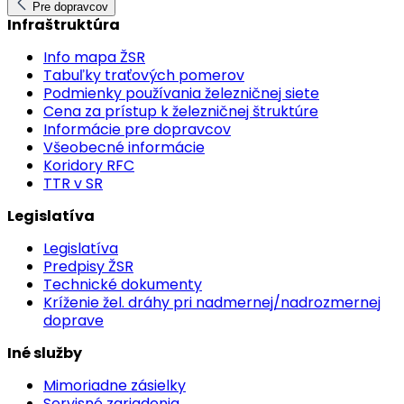
Pre dopravcov
Infraštruktúra
Info mapa ŽSR
Tabuľky traťových pomerov
Podmienky používania železničnej siete
Cena za prístup k železničnej štruktúre
Informácie pre dopravcov
Všeobecné informácie
Koridory RFC
TTR v SR
Legislatíva
Legislatíva
Predpisy ŽSR
Technické dokumenty
Kríženie žel. dráhy pri nadmernej/nadrozmernej
doprave
Iné služby
Mimoriadne zásielky
Servisné zariadenia