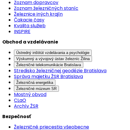
Zoznam dopravcov
Zoznam železničných staníc
Železnice iných krajín
Čakacie časy
Kvalita služieb
INSPIRE
Obchod a vzdelávanie
Ústredný inštitút vzdelávania a psychológie
Výskumný a vývojový ústav železníc Žilina
Železničné telekomunikácie Bratislava
Stredisko železničnej geodézie Bratislava
Správa majetku ŽSR Bratislava
Železničná energetika
Železničné múzeum SR
Mostný obvod
CLaO
Archív ŽSR
Bezpečnosť
Železničné priecestia všeobecne