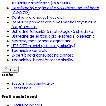
skúšania na dráhach (COO NSD)
Certifikačný orgán osôb vo zváraní na dráhach
(COO ZD)
Centrum dráhových vozidiel
Centrum posudzovania bezpečnostných rizík
(Orgán AsBo)
Ústredné železničné metrologické stredisko
Ústredné defektoskopické stredisko železníc
Meranie, monitoring, diagnostika
UTZ, VTZ (revízie, kontroly, skúšky)
Technické kontroly
Expertízna a konzultačná činnosť
Technicko-bezpečnostné skúšky
O nás
O nás
Systém riadenia kvality
Referencie
Profil spoločnosti
Profil spoločnosti