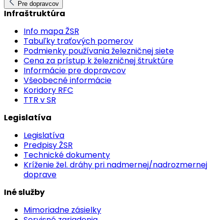
Pre dopravcov
Infraštruktúra
Info mapa ŽSR
Tabuľky traťových pomerov
Podmienky používania železničnej siete
Cena za prístup k železničnej štruktúre
Informácie pre dopravcov
Všeobecné informácie
Koridory RFC
TTR v SR
Legislatíva
Legislatíva
Predpisy ŽSR
Technické dokumenty
Kríženie žel. dráhy pri nadmernej/nadrozmernej
doprave
Iné služby
Mimoriadne zásielky
Servisné zariadenia