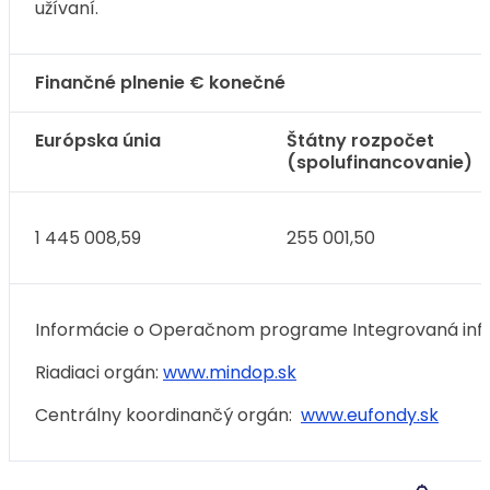
užívaní.
Finančné plnenie € konečné
Európska únia
Štátny rozpočet
(spolufinancovanie)
1 445 008,59
255 001,50
Informácie o Operačnom programe Integrovaná infr
Riadiaci orgán:
www.mindop.sk
Centrálny koordinančý orgán:
www.eufondy.sk