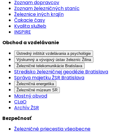
Zoznam dopravcov
Zoznam železničných staníc
Železnice iných krajín
Čakacie časy
Kvalita služieb
INSPIRE
Obchod a vzdelávanie
Ústredný inštitút vzdelávania a psychológie
Výskumný a vývojový ústav železníc Žilina
Železničné telekomunikácie Bratislava
Stredisko železničnej geodézie Bratislava
Správa majetku ŽSR Bratislava
Železničná energetika
Železničné múzeum SR
Mostný obvod
CLaO
Archív ŽSR
Bezpečnosť
Železničné priecestia všeobecne