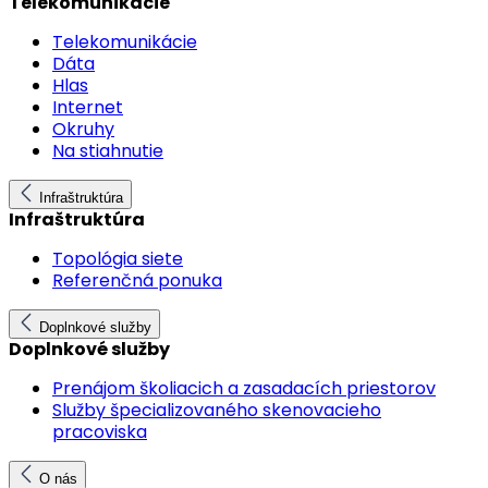
Telekomunikácie
Telekomunikácie
Dáta
Hlas
Internet
Okruhy
Na stiahnutie
Infraštruktúra
Infraštruktúra
Topológia siete
Referenčná ponuka
Doplnkové služby
Doplnkové služby
Prenájom školiacich a zasadacích priestorov
Služby špecializovaného skenovacieho
pracoviska
O nás