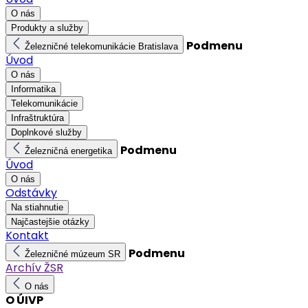
O nás
Produkty a služby
Podmenu
Železničné telekomunikácie Bratislava
Úvod
O nás
Informatika
Telekomunikácie
Infraštruktúra
Doplnkové služby
Podmenu
Železničná energetika
Úvod
O nás
Odstávky
Na stiahnutie
Najčastejšie otázky
Kontakt
Podmenu
Železničné múzeum SR
Archív ŽSR
O nás
O ÚIVP