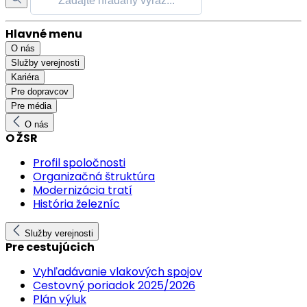
Hlavné menu
O nás
Služby verejnosti
Kariéra
Pre dopravcov
Pre média
O nás
O ŽSR
Profil spoločnosti
Organizačná štruktúra
Modernizácia tratí
História železníc
Služby verejnosti
Pre cestujúcich
Vyhľadávanie vlakových spojov
Cestovný poriadok 2025/2026
Plán výluk