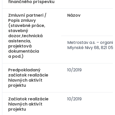
finančného príspevku
Zmluvní partneri /
Názov
Popis zmluvy
(stavebné práce,
stavebný
dozor,technická
asistencia,
Metrostav a.s. – organiz
projektová
Mlynské Nivy 68, 821 05
dokumentácia
a pod.)
Predpokladaný
10/2019
začiatok realizácie
hlavných aktivít
projektu
Začiatok realizácie
10/2019
hlavných aktivít
projektu