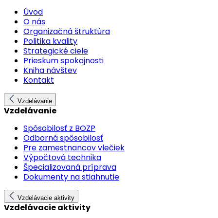
Úvod
O nás
Organizačná štruktúra
Politika kvality
Strategické ciele
Prieskum spokojnosti
Kniha návštev
Kontakt
Vzdelávanie
Vzdelávanie
Spôsobilosť z BOZP
Odborná spôsobilosť
Pre zamestnancov vlečiek
Výpočtová technika
Špecializovaná príprava
Dokumenty na stiahnutie
Vzdelávacie aktivity
Vzdelávacie aktivity