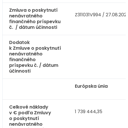
Zmluva o poskytnutí
Z311031V994 / 27.08.202
nenávratného
finančného príspevku
č. / dátum účinnosti
Dodatok
k Zmluve o poskytnutí
nenávratného
finančného
príspevku č. / dátum
účinnosti
Európska únia
Celkové náklady
1 739 444,35
v € podľa Zmluvy
o poskytnutí
nenávratného