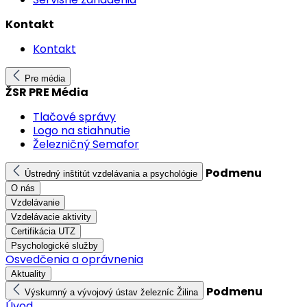
Kontakt
Kontakt
Pre média
ŽSR PRE Média
Tlačové správy
Logo na stiahnutie
Železničný Semafor
Podmenu
Ústredný inštitút vzdelávania a psychológie
O nás
Vzdelávanie
Vzdelávacie aktivity
Certifikácia UTZ
Psychologické služby
Osvedčenia a oprávnenia
Aktuality
Podmenu
Výskumný a vývojový ústav železníc Žilina
Úvod