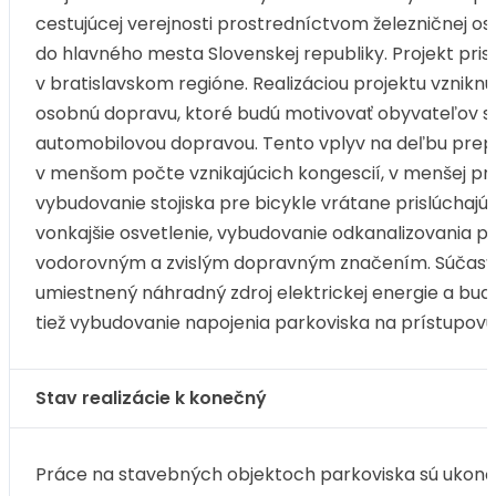
cestujúcej verejnosti prostredníctvom železničnej o
do hlavného mesta Slovenskej republiky. Projekt pri
v bratislavskom regióne. Realizáciou projektu vzniknú
osobnú dopravu, ktoré budú motivovať obyvateľov s
automobilovou dopravou. Tento vplyv na deľbu prepr
v menšom počte vznikajúcich kongescií, v menšej prod
vybudovanie stojiska pre bicykle vrátane prislúchajú
vonkajšie osvetlenie, vybudovanie odkanalizovania 
vodorovným a zvislým dopravným značením. Súčasťo
umiestnený náhradný zdroj elektrickej energie a 
tiež vybudovanie napojenia parkoviska na prístupovú
Stav realizácie k konečný
Práce na stavebných objektoch parkoviska sú ukonče