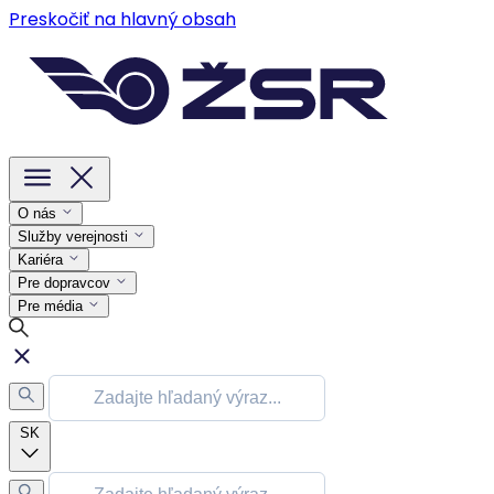
Preskočiť na hlavný obsah
O nás
Služby verejnosti
Kariéra
Pre dopravcov
Pre média
SK