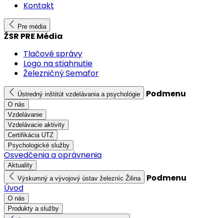
Kontakt
Pre média
ŽSR PRE Média
Tlačové správy
Logo na stiahnutie
Železničný Semafor
Podmenu
Ústredný inštitút vzdelávania a psychológie
O nás
Vzdelávanie
Vzdelávacie aktivity
Certifikácia UTZ
Psychologické služby
Osvedčenia a oprávnenia
Aktuality
Podmenu
Výskumný a vývojový ústav železníc Žilina
Úvod
O nás
Produkty a služby