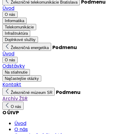
Podmenu
Železničné telekomunikácie Bratislava
Úvod
O nás
Informatika
Telekomunikácie
Infraštruktúra
Doplnkové služby
Podmenu
Železničná energetika
Úvod
O nás
Odstávky
Na stiahnutie
Najčastejšie otázky
Kontakt
Podmenu
Železničné múzeum SR
Archív ŽSR
O nás
O ÚIVP
Úvod
O nás