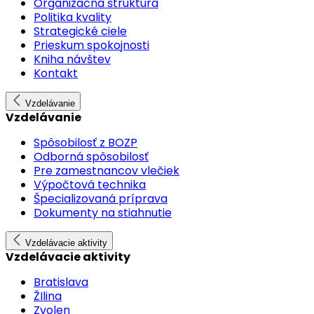
Organizačná štruktúra
Politika kvality
Strategické ciele
Prieskum spokojnosti
Kniha návštev
Kontakt
Vzdelávanie
Vzdelávanie
Spôsobilosť z BOZP
Odborná spôsobilosť
Pre zamestnancov vlečiek
Výpočtová technika
Špecializovaná príprava
Dokumenty na stiahnutie
Vzdelávacie aktivity
Vzdelávacie aktivity
Bratislava
ŽIlina
Zvolen