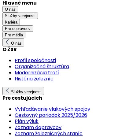
Hlavné menu
O nás
Služby verejnosti
Kariéra
Pre dopravcov
Pre média
O nás
O ŽSR
Profil spoločnosti
Organizačná štruktúra
Modernizácia tratí
História železníc
Služby verejnosti
Pre cestujúcich
Vyhľadávanie vlakových spojov
Cestovný poriadok 2025/2026
Plán výluk
Zoznam dopravcov
Zoznam železničných staníc