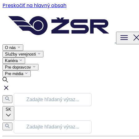
Preskočiť na hlavný obsah
O nás
Služby verejnosti
Kariéra
Pre dopravcov
Pre média
SK