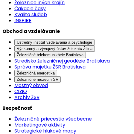
Železnice iných krajín
Čakacie časy
Kvalita služieb
INSPIRE
Obchod a vzdelávanie
Ústredný inštitút vzdelávania a psychológie
Výskumný a vývojový ústav železníc Žilina
Železničné telekomunikácie Bratislava
Stredisko železničnej geodézie Bratislava
Správa majetku ŽSR Bratislava
Železničná energetika
Železničné múzeum SR
Mostný obvod
CLaO
Archív ŽSR
Bezpečnosť
Železničné priecestia všeobecne
Marketingové aktivity
Strategické hlukové mapy