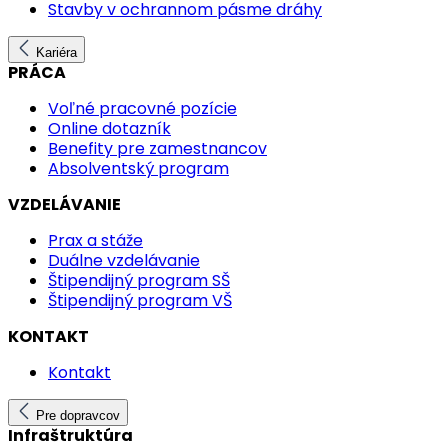
Stavby v ochrannom pásme dráhy
Kariéra
PRÁCA
Voľné pracovné pozície
Online dotazník
Benefity pre zamestnancov
Absolventský program
VZDELÁVANIE
Prax a stáže
Duálne vzdelávanie
Štipendijný program SŠ
Štipendijný program VŠ
KONTAKT
Kontakt
Pre dopravcov
Infraštruktúra