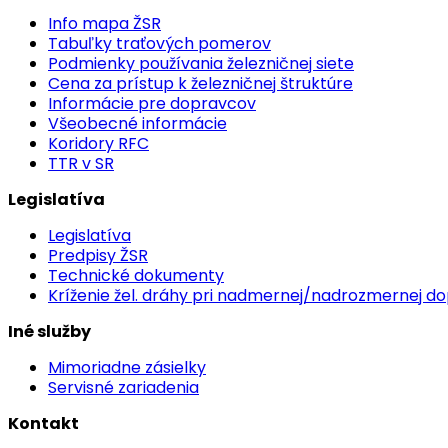
Info mapa ŽSR
Tabuľky traťových pomerov
Podmienky používania železničnej siete
Cena za prístup k železničnej štruktúre
Informácie pre dopravcov
Všeobecné informácie
Koridory RFC
TTR v SR
Legislatíva
Legislatíva
Predpisy ŽSR
Technické dokumenty
Kríženie žel. dráhy pri nadmernej/nadrozmernej d
Iné služby
Mimoriadne zásielky
Servisné zariadenia
Kontakt