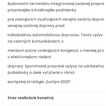
Budovaním terminálov integrovanej osobnej preprav
priaznivejšie a kvalitnejšie podmienky
pre cestujúcich využívajúcich verejnú osobnú dopra
verejnej osobnej dopravy pred
individuálnou automobilovou dopravou. Tento vplyv 
na cestných komunikáciách, v
menšom počte vznikajúcich kongescií, v menšej produ
v efektívnejšom riadení
dopravy. Spomínané priaznivé vplyvy na udržateľnú mo
požiadavky a ciele vytýčené v rámci
európskej stratégie „Európa 2020“.
Stav realizácie konečný