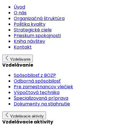
Úvod
O nás
Organizačná štruktúra
Politika kvality
Strategické ciele
Prieskum spokojnosti
Kniha návštev
Kontakt
Vzdelávanie
Vzdelávanie
Spôsobilosť z BOZP
Odborná spôsobilosť
Pre zamestnancov vlečiek
Výpočtová technika
Špecializovaná príprava
Dokumenty na stiahnutie
Vzdelávacie aktivity
Vzdelávacie aktivity