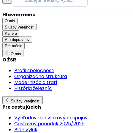
Hlavné menu
O nás
Služby verejnosti
Kariéra
Pre dopravcov
Pre média
O nás
O ŽSR
Profil spoločnosti
Organizačná štruktúra
Modernizácia tratí
História železníc
Služby verejnosti
Pre cestujúcich
Vyhľadávanie vlakových spojov
Cestovný poriadok 2025/2026
Plán výluk