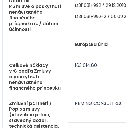
Dodatok
D311031P992 / 29.12.2018
k Zmluve o poskytnutí
nenávratného
D311031P992-2 / 05.09.2
finančného
príspevku č. / dátum
účinnosti
Európska únia
Celkové náklady
163 614,80
v € podľa Zmluvy
o poskytnutí
nenávratného
finančného príspevku
Zmluvní partneri /
REMING CONSULT a.s.
Popis zmluvy
(stavebné práce,
stavebný dozor,
technická asistencia,