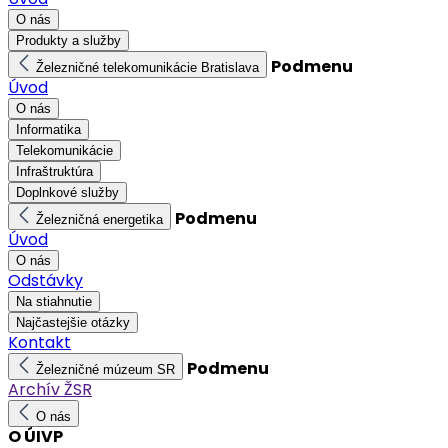
O nás
Produkty a služby
Podmenu
Železničné telekomunikácie Bratislava
Úvod
O nás
Informatika
Telekomunikácie
Infraštruktúra
Doplnkové služby
Podmenu
Železničná energetika
Úvod
O nás
Odstávky
Na stiahnutie
Najčastejšie otázky
Kontakt
Podmenu
Železničné múzeum SR
Archív ŽSR
O nás
O ÚIVP