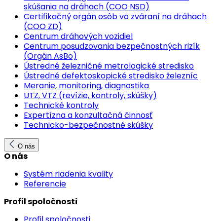
skúšania na dráhach (COO NSD)
Certifikačný orgán osôb vo zváraní na dráhach
(COO ZD)
Centrum dráhových vozidiel
Centrum posudzovania bezpečnostných rizík
(Orgán AsBo)
Ústredné železničné metrologické stredisko
Ústredné defektoskopické stredisko železníc
Meranie, monitoring, diagnostika
UTZ, VTZ (revízie, kontroly, skúšky)
Technické kontroly
Expertízna a konzultačná činnosť
Technicko-bezpečnostné skúšky
O nás
O nás
Systém riadenia kvality
Referencie
Profil spoločnosti
Profil spoločnosti