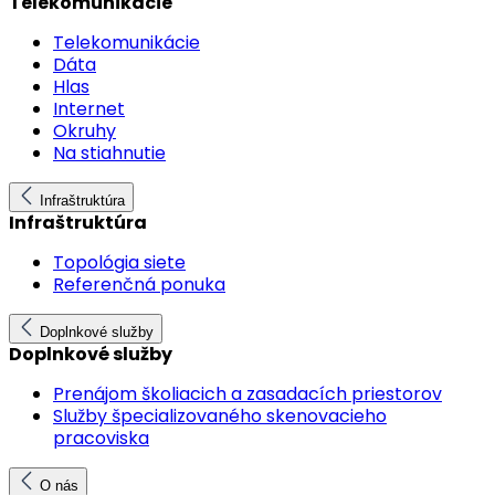
Telekomunikácie
Telekomunikácie
Dáta
Hlas
Internet
Okruhy
Na stiahnutie
Infraštruktúra
Infraštruktúra
Topológia siete
Referenčná ponuka
Doplnkové služby
Doplnkové služby
Prenájom školiacich a zasadacích priestorov
Služby špecializovaného skenovacieho
pracoviska
O nás