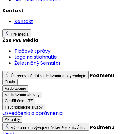
Kontakt
Kontakt
Pre média
ŽSR PRE Média
Tlačové správy
Logo na stiahnutie
Železničný Semafor
Podmenu
Ústredný inštitút vzdelávania a psychológie
O nás
Vzdelávanie
Vzdelávacie aktivity
Certifikácia UTZ
Psychologické služby
Osvedčenia a oprávnenia
Aktuality
Podmenu
Výskumný a vývojový ústav železníc Žilina
Úvod