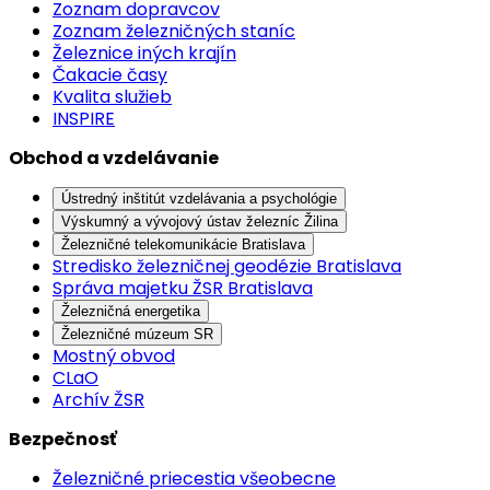
Zoznam dopravcov
Zoznam železničných staníc
Železnice iných krajín
Čakacie časy
Kvalita služieb
INSPIRE
Obchod a vzdelávanie
Ústredný inštitút vzdelávania a psychológie
Výskumný a vývojový ústav železníc Žilina
Železničné telekomunikácie Bratislava
Stredisko železničnej geodézie Bratislava
Správa majetku ŽSR Bratislava
Železničná energetika
Železničné múzeum SR
Mostný obvod
CLaO
Archív ŽSR
Bezpečnosť
Železničné priecestia všeobecne