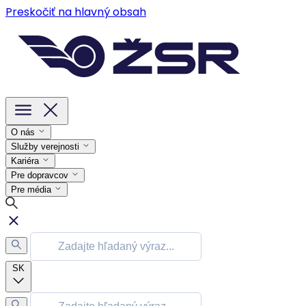
Preskočiť na hlavný obsah
O nás
Služby verejnosti
Kariéra
Pre dopravcov
Pre média
SK