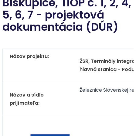
Biskupice, TIOP č. 1, 2, 4,
5, 6, 7 - projektová
dokumentácia (DÚR)
Názov projektu:
ŽSR, Terminály integro
hlavná stanica - Poduna
Železnice Slovenskej re
Názov a sídlo
prijímateľa: