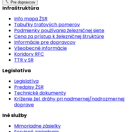
Pre dopravcov
Infraštruktúra
Info mapa ŽSR
Tabuľky traťových pomerov
Podmienky používania železničnej siete
Cena za prístup k železničnej štruktúre
Informácie pre dopravcov
Všeobecné informácie
Koridory RFC
TTR v SR
Legislatíva
Legislatíva
Predpisy ŽSR
Technické dokumenty
Kríženie žel. dráhy pri nadmernej/nadrozmernej
doprave
Iné služby
Mimoriadne zásielky
Servisné zariadenia