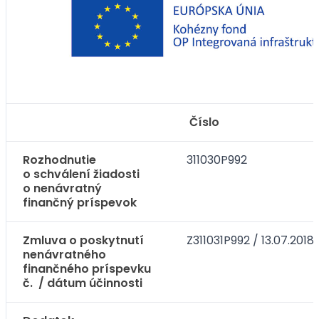
Číslo
Rozhodnutie
311030P992
o schválení žiadosti
o nenávratný
finančný príspevok
Zmluva o poskytnutí
Z311031P992 / 13.07.2018
nenávratného
finančného príspevku
č. / dátum účinnosti