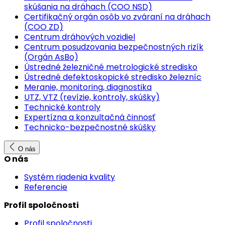
skúšania na dráhach (COO NSD)
Certifikačný orgán osôb vo zváraní na dráhach
(COO ZD)
Centrum dráhových vozidiel
Centrum posudzovania bezpečnostných rizík
(Orgán AsBo)
Ústredné železničné metrologické stredisko
Ústredné defektoskopické stredisko železníc
Meranie, monitoring, diagnostika
UTZ, VTZ (revízie, kontroly, skúšky)
Technické kontroly
Expertízna a konzultačná činnosť
Technicko-bezpečnostné skúšky
O nás
O nás
Systém riadenia kvality
Referencie
Profil spoločnosti
Profil spoločnosti