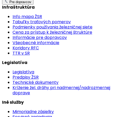
Pre dopravcov
Infraštruktúra
Info mapa ŽSR
Tabuľky traťových pomerov
Podmienky používania železničnej siete
Cena za prístup k železničnej štruktúre
Informácie pre dopravcov
Všeobecné informácie
Koridory RFC
TTR v SR
Legislatíva
Legislatíva
Predpisy ŽSR
Technické dokumenty
Kríženie žel. dráhy pri nadmernej/nadrozmernej
doprave
Iné služby
Mimoriadne zásielky
Servisné zariadenia