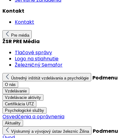
Kontakt
Kontakt
Pre média
ŽSR PRE Média
Tlačové správy
Logo na stiahnutie
Železničný Semafor
Podmenu
Ústredný inštitút vzdelávania a psychológie
O nás
Vzdelávanie
Vzdelávacie aktivity
Certifikácia UTZ
Psychologické služby
Osvedčenia a oprávnenia
Aktuality
Podmenu
Výskumný a vývojový ústav železníc Žilina
Úvod