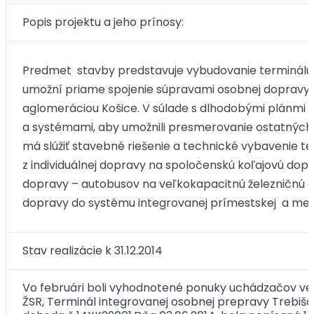
Popis projektu a jeho prínosy:
Predmet stavby predstavuje vybudovanie terminálu os
umožní priame spojenie súpravami osobnej dopravy,
aglomeráciou Košice. V súlade s dlhodobými plánm
a systémami, aby umožnili presmerovanie ostatnýc
má slúžiť stavebné riešenie a technické vybavenie 
z individuálnej dopravy na spoločenskú koľajovú dopr
dopravy – autobusov na veľkokapacitnú železničnú 
dopravy do systému integrovanej prímestskej a mest
Stav realizácie k 31.12.2014
Vo februári boli vyhodnotené ponuky uchádzačov vere
ŽSR, Terminál integrovanej osobnej prepravy Trebi