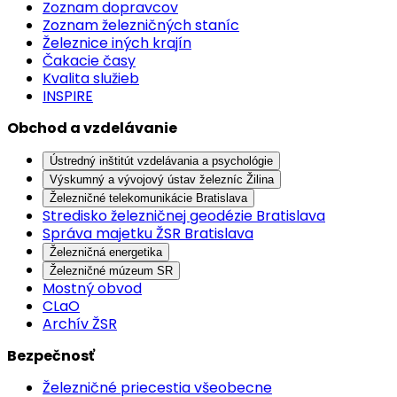
Zoznam dopravcov
Zoznam železničných staníc
Železnice iných krajín
Čakacie časy
Kvalita služieb
INSPIRE
Obchod a vzdelávanie
Ústredný inštitút vzdelávania a psychológie
Výskumný a vývojový ústav železníc Žilina
Železničné telekomunikácie Bratislava
Stredisko železničnej geodézie Bratislava
Správa majetku ŽSR Bratislava
Železničná energetika
Železničné múzeum SR
Mostný obvod
CLaO
Archív ŽSR
Bezpečnosť
Železničné priecestia všeobecne