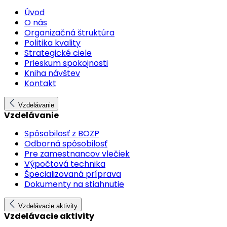
Úvod
O nás
Organizačná štruktúra
Politika kvality
Strategické ciele
Prieskum spokojnosti
Kniha návštev
Kontakt
Vzdelávanie
Vzdelávanie
Spôsobilosť z BOZP
Odborná spôsobilosť
Pre zamestnancov vlečiek
Výpočtová technika
Špecializovaná príprava
Dokumenty na stiahnutie
Vzdelávacie aktivity
Vzdelávacie aktivity