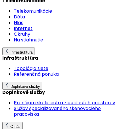
Telekomunikácie
Telekomunikácie
Dáta
Hlas
Internet
Okruhy
Na stiahnutie
Infraštruktúra
Infraštruktúra
Topológia siete
Referenčná ponuka
Doplnkové služby
Doplnkové služby
Prenájom školiacich a zasadacích priestorov
Služby špecializovaného skenovacieho
pracoviska
O nás