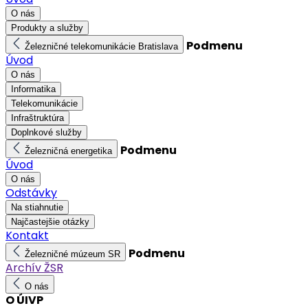
O nás
Produkty a služby
Podmenu
Železničné telekomunikácie Bratislava
Úvod
O nás
Informatika
Telekomunikácie
Infraštruktúra
Doplnkové služby
Podmenu
Železničná energetika
Úvod
O nás
Odstávky
Na stiahnutie
Najčastejšie otázky
Kontakt
Podmenu
Železničné múzeum SR
Archív ŽSR
O nás
O ÚIVP