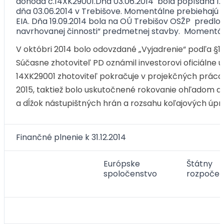
dohoda č.14XK29001.Dňa 03.06.2014 bola popísaná 1. 
dňa 03.06.2014 v Trebišove. Momentálne prebiehajú
EIA. Dňa 19.09.2014 bola na OÚ Trebišov OSŽP predl
navrhovanej činnosti“ predmetnej stavby. Momentálne
V októbri 2014 bolo odovzdané „Vyjadrenie“ podľa §18
Súčasne zhotoviteľ PD oznámil investorovi oficiálne uk
14XK29001 zhotoviteľ pokračuje v projekčných prác
2015, taktiež bolo uskutočnené rokovanie ohľadom d
a dĺžok nástupištných hrán a rozsahu koľajových úpr
Finančné plnenie k 31.12.2014
Európske
Štátny
spoločenstvo
rozpočet