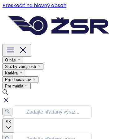
Preskočiť na hlavný obsah
O nás
Služby verejnosti
Kariéra
Pre dopravcov
Pre média
SK