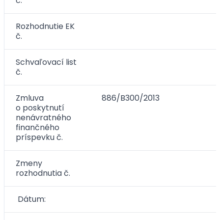
č.
Rozhodnutie EK
č.
Schvaľovací list
č.
Zmluva
886/B300/2013
o poskytnutí
nenávratného
finančného
príspevku č.
Zmeny
rozhodnutia č.
Dátum: