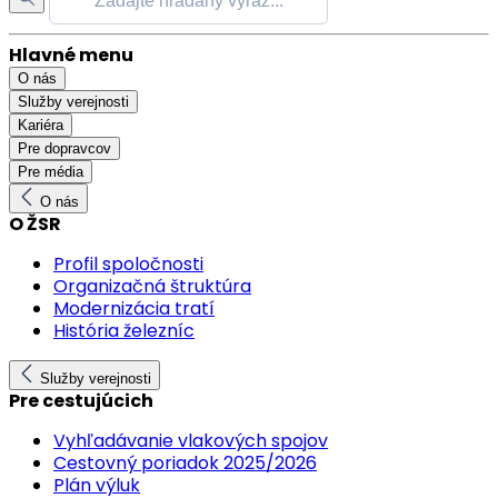
Hlavné menu
O nás
Služby verejnosti
Kariéra
Pre dopravcov
Pre média
O nás
O ŽSR
Profil spoločnosti
Organizačná štruktúra
Modernizácia tratí
História železníc
Služby verejnosti
Pre cestujúcich
Vyhľadávanie vlakových spojov
Cestovný poriadok 2025/2026
Plán výluk