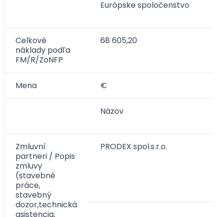
Európske spoločenstvo
Celkové
68 605,20
náklady podľa
FM/R/ZoNFP
Mena
€
Názov
Zmluvní
PRODEX spol.s.r.o.
partneri / Popis
zmluvy
(stavebné
práce,
stavebný
dozor,technická
asistencia,