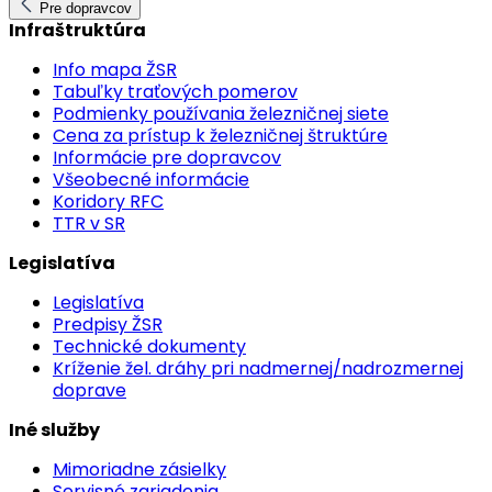
Pre dopravcov
Infraštruktúra
Info mapa ŽSR
Tabuľky traťových pomerov
Podmienky používania železničnej siete
Cena za prístup k železničnej štruktúre
Informácie pre dopravcov
Všeobecné informácie
Koridory RFC
TTR v SR
Legislatíva
Legislatíva
Predpisy ŽSR
Technické dokumenty
Kríženie žel. dráhy pri nadmernej/nadrozmernej
doprave
Iné služby
Mimoriadne zásielky
Servisné zariadenia