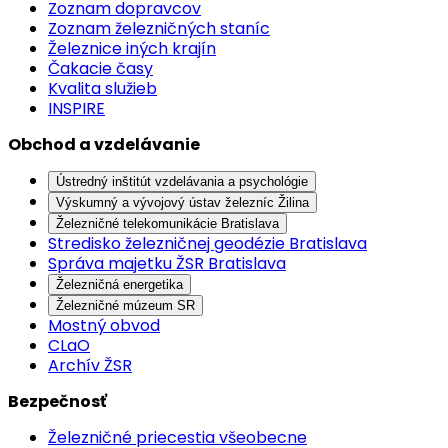
Zoznam dopravcov
Zoznam železničných staníc
Železnice iných krajín
Čakacie časy
Kvalita služieb
INSPIRE
Obchod a vzdelávanie
Ústredný inštitút vzdelávania a psychológie
Výskumný a vývojový ústav železníc Žilina
Železničné telekomunikácie Bratislava
Stredisko železničnej geodézie Bratislava
Správa majetku ŽSR Bratislava
Železničná energetika
Železničné múzeum SR
Mostný obvod
CLaO
Archív ŽSR
Bezpečnosť
Železničné priecestia všeobecne