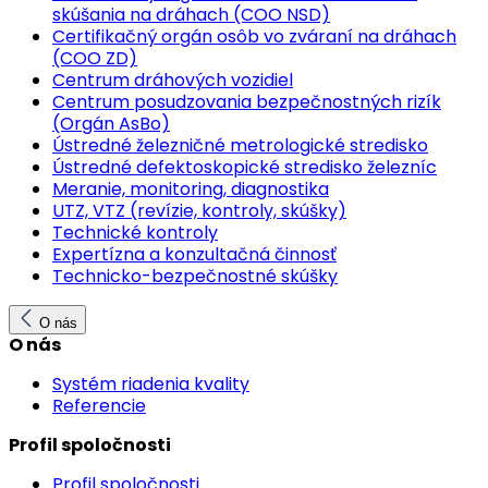
skúšania na dráhach (COO NSD)
Certifikačný orgán osôb vo zváraní na dráhach
(COO ZD)
Centrum dráhových vozidiel
Centrum posudzovania bezpečnostných rizík
(Orgán AsBo)
Ústredné železničné metrologické stredisko
Ústredné defektoskopické stredisko železníc
Meranie, monitoring, diagnostika
UTZ, VTZ (revízie, kontroly, skúšky)
Technické kontroly
Expertízna a konzultačná činnosť
Technicko-bezpečnostné skúšky
O nás
O nás
Systém riadenia kvality
Referencie
Profil spoločnosti
Profil spoločnosti