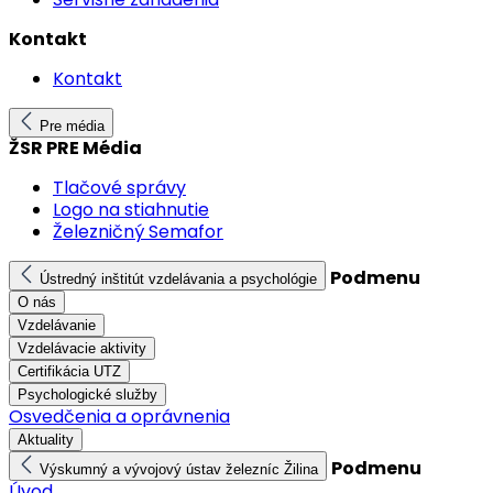
Kontakt
Kontakt
Pre média
ŽSR PRE Média
Tlačové správy
Logo na stiahnutie
Železničný Semafor
Podmenu
Ústredný inštitút vzdelávania a psychológie
O nás
Vzdelávanie
Vzdelávacie aktivity
Certifikácia UTZ
Psychologické služby
Osvedčenia a oprávnenia
Aktuality
Podmenu
Výskumný a vývojový ústav železníc Žilina
Úvod