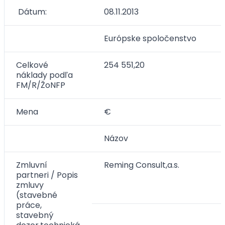
Dátum:
08.11.2013
Európske spoločenstvo
Celkové
254 551,20
náklady podľa
FM/R/ŽoNFP
Mena
€
Názov
Zmluvní
Reming Consult,a.s.
partneri / Popis
zmluvy
(stavebné
práce,
stavebný