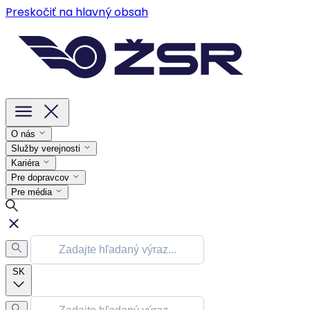
Preskočiť na hlavný obsah
O nás
Služby verejnosti
Kariéra
Pre dopravcov
Pre média
SK