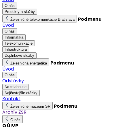
O nás
Produkty a služby
Podmenu
Železničné telekomunikácie Bratislava
Úvod
O nás
Informatika
Telekomunikácie
Infraštruktúra
Doplnkové služby
Podmenu
Železničná energetika
Úvod
O nás
Odstávky
Na stiahnutie
Najčastejšie otázky
Kontakt
Podmenu
Železničné múzeum SR
Archív ŽSR
O nás
O ÚIVP