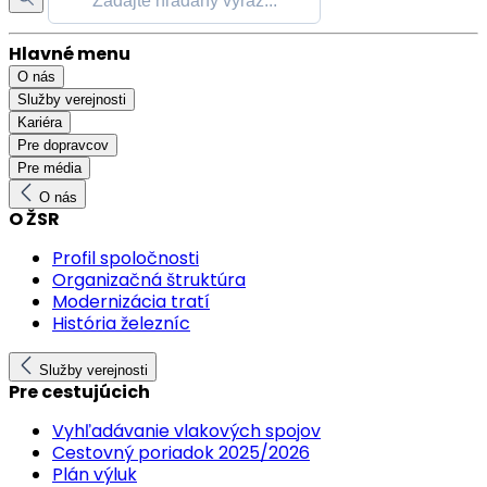
Hlavné menu
O nás
Služby verejnosti
Kariéra
Pre dopravcov
Pre média
O nás
O ŽSR
Profil spoločnosti
Organizačná štruktúra
Modernizácia tratí
História železníc
Služby verejnosti
Pre cestujúcich
Vyhľadávanie vlakových spojov
Cestovný poriadok 2025/2026
Plán výluk