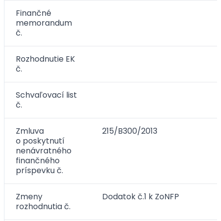
Finančné
memorandum
č.
Rozhodnutie EK
č.
Schvaľovací list
č.
Zmluva
215/B300/2013
o poskytnutí
nenávratného
finančného
príspevku č.
Zmeny
Dodatok č.1 k ZoNFP
rozhodnutia č.