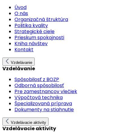
Úvod
O nás
Organizačná štruktúra
Politika kvality
Strategické ciele
Prieskum spokojnosti
Kniha návštev
Kontakt
Vzdelávanie
Vzdelávanie
Spôsobilosť z BOZP
Odborná spôsobilosť
Pre zamestnancov vlečiek
Výpočtová technika
Špecializovaná príprava
Dokumenty na stiahnutie
Vzdelávacie aktivity
Vzdelávacie aktivity