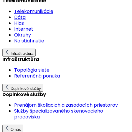
Telekomunikácie
Telekomunikácie
Dáta
Hlas
Internet
Okruhy
Na stiahnutie
Infraštruktúra
Infraštruktúra
Topológia siete
Referenčná ponuka
Doplnkové služby
Doplnkové služby
Prenájom školiacich a zasadacích priestorov
Služby špecializovaného skenovacieho
pracoviska
O nás