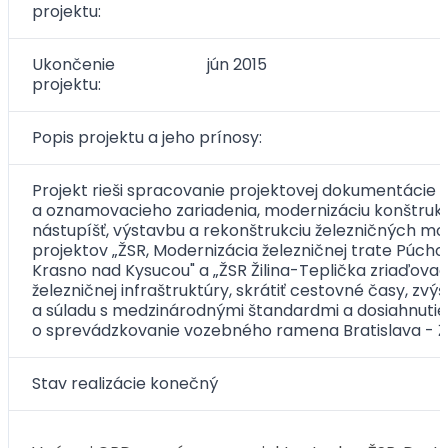
projektu:
Ukončenie
jún 2015
projektu:
Popis projektu a jeho prínosy:
Projekt rieši spracovanie projektovej dokumentáci
a oznamovacieho zariadenia, modernizáciu konštrukcie
nástupíšť, výstavbu a rekonštrukciu železničných mos
projektov „ŽSR, Modernizácia železničnej trate Púchov 
Krasno nad Kysucou" a „ŽSR Žilina-Teplička zriaďovacia
železničnej infraštruktúry, skrátiť cestovné časy, zvýš
a súladu s medzinárodnými štandardmi a dosiahnut
o sprevádzkovanie vozebného ramena Bratislava - Ž
Stav realizácie konečný