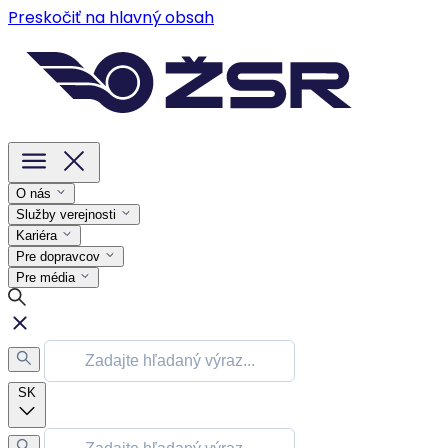
Preskočiť na hlavný obsah
O nás
Služby verejnosti
Kariéra
Pre dopravcov
Pre média
SK