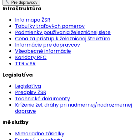
Pre dopravcov
Infraštruktúra
Info mapa ŽSR
Tabuľky traťových pomerov
Podmienky používania železničnej siete
Cena za prístup k železničnej štruktúre
Informácie pre dopravcov
Všeobecné informácie
Koridory RFC
TTR v SR
Legislatíva
Legislatíva
Predpisy ŽSR
Technické dokumenty
Kríženie žel. dráhy pri nadmernej/nadrozmernej
doprave
Iné služby
Mimoriadne zásielky
Servisné zariadenia