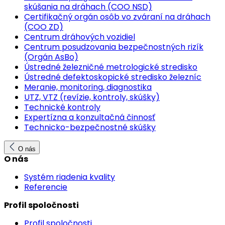
skúšania na dráhach (COO NSD)
Certifikačný orgán osôb vo zváraní na dráhach
(COO ZD)
Centrum dráhových vozidiel
Centrum posudzovania bezpečnostných rizík
(Orgán AsBo)
Ústredné železničné metrologické stredisko
Ústredné defektoskopické stredisko železníc
Meranie, monitoring, diagnostika
UTZ, VTZ (revízie, kontroly, skúšky)
Technické kontroly
Expertízna a konzultačná činnosť
Technicko-bezpečnostné skúšky
O nás
O nás
Systém riadenia kvality
Referencie
Profil spoločnosti
Profil spoločnosti