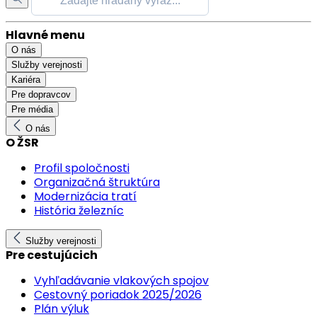
Hlavné menu
O nás
Služby verejnosti
Kariéra
Pre dopravcov
Pre média
O nás
O ŽSR
Profil spoločnosti
Organizačná štruktúra
Modernizácia tratí
História železníc
Služby verejnosti
Pre cestujúcich
Vyhľadávanie vlakových spojov
Cestovný poriadok 2025/2026
Plán výluk