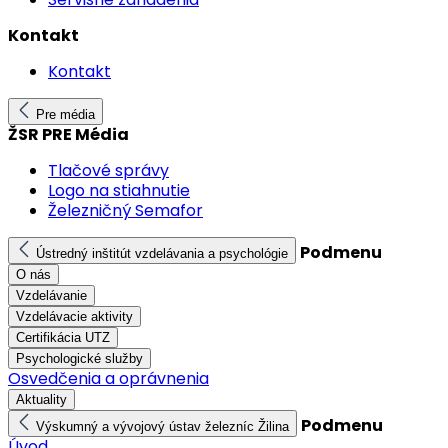
Kontakt
Kontakt
Pre média
ŽSR PRE Média
Tlačové správy
Logo na stiahnutie
Železničný Semafor
Podmenu
Ústredný inštitút vzdelávania a psychológie
O nás
Vzdelávanie
Vzdelávacie aktivity
Certifikácia UTZ
Psychologické služby
Osvedčenia a oprávnenia
Aktuality
Podmenu
Výskumný a vývojový ústav železníc Žilina
Úvod