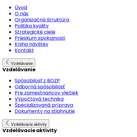
Úvod
O nás
Organizačná štruktúra
Politika kvality
Strategické ciele
Prieskum spokojnosti
Kniha návštev
Kontakt
Vzdelávanie
Vzdelávanie
Spôsobilosť z BOZP
Odborná spôsobilosť
Pre zamestnancov vlečiek
Výpočtová technika
Špecializovaná príprava
Dokumenty na stiahnutie
Vzdelávacie aktivity
Vzdelávacie aktivity