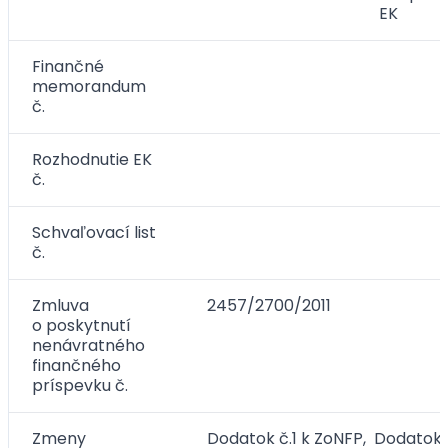
EK
Finančné
memorandum
č.
Rozhodnutie EK
č.
Schvaľovací list
č.
Zmluva
2457/2700/2011
o poskytnutí
nenávratného
finančného
príspevku č.
Zmeny
Dodatok č.1 k ZoNFP, Dodatok 