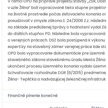
V rámci OPD na príprave projektu stavby „ŽSR, Dostav
v uzle Žilina“ boli vypracované tieto stupne projekt
na životné prostredie počas zisťovacieho konania or
posudzovať v zmysle zákona č. 24/2006 Z.z. násled
na základe predloženej Správy o hodnotení vydal Zá
do ďalších stupňov PD. Následne bola vypracovaná 
o verejných prácach. DSZ bola postúpená k výkonu š
expertízy na stavebný zámer verejnej práce kde st
OPD bolo vypracovanie dokumentácie pre územné roz
stavebného zákona stavebnému úradu Mesta Žilina k
ukončení procesu územného konania vydalo územné 
Schvaľovacie rozhodnutie DÚR (6/2015) predmetnej s
Žilina- Teplička a nadväzujúcej železničnej infraštru
Finančné plnenie konečné