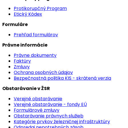
Protikorupčný Program
Etický Kódex
Formuláre
Prehľad formulárov
Právne informácie
Právne dokumenty
Faktúry
Zmluvy
Ochrana osobných údajov
Bezpečnostná politika KIS - skrátená verzia
Obstarávanie v ŽSR
Verejné obstarávanie
Verejné obstarávanie - fondy EÚ
Formulárové zmluvy
Obstarávanie právnych služieb
Kategórie prvkov železničnej infraštruktúry
Odpredaj nepotrebných zásob