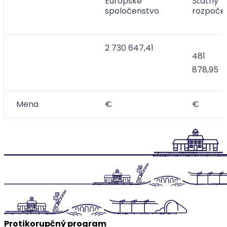
Európske
Štátny
spoločenstvo
rozpoče
2 730 647,41
481
878,95
Mena
€
€
Protikorupčný program