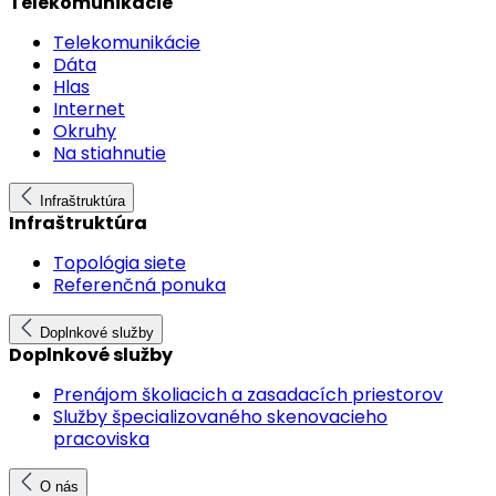
Telekomunikácie
Telekomunikácie
Dáta
Hlas
Internet
Okruhy
Na stiahnutie
Infraštruktúra
Infraštruktúra
Topológia siete
Referenčná ponuka
Doplnkové služby
Doplnkové služby
Prenájom školiacich a zasadacích priestorov
Služby špecializovaného skenovacieho
pracoviska
O nás