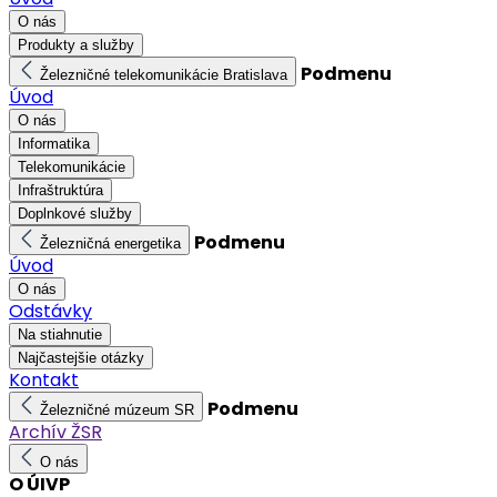
O nás
Produkty a služby
Podmenu
Železničné telekomunikácie Bratislava
Úvod
O nás
Informatika
Telekomunikácie
Infraštruktúra
Doplnkové služby
Podmenu
Železničná energetika
Úvod
O nás
Odstávky
Na stiahnutie
Najčastejšie otázky
Kontakt
Podmenu
Železničné múzeum SR
Archív ŽSR
O nás
O ÚIVP