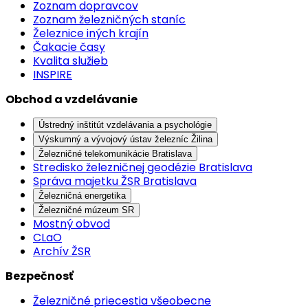
Zoznam dopravcov
Zoznam železničných staníc
Železnice iných krajín
Čakacie časy
Kvalita služieb
INSPIRE
Obchod a vzdelávanie
Ústredný inštitút vzdelávania a psychológie
Výskumný a vývojový ústav železníc Žilina
Železničné telekomunikácie Bratislava
Stredisko železničnej geodézie Bratislava
Správa majetku ŽSR Bratislava
Železničná energetika
Železničné múzeum SR
Mostný obvod
CLaO
Archív ŽSR
Bezpečnosť
Železničné priecestia všeobecne