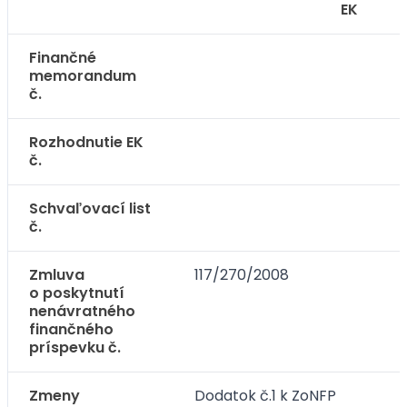
EK
Finančné
memorandum
č.
Rozhodnutie EK
č.
Schvaľovací list
č.
Zmluva
117/270/2008
o poskytnutí
nenávratného
finančného
príspevku č.
Zmeny
Dodatok č.1 k ZoNFP