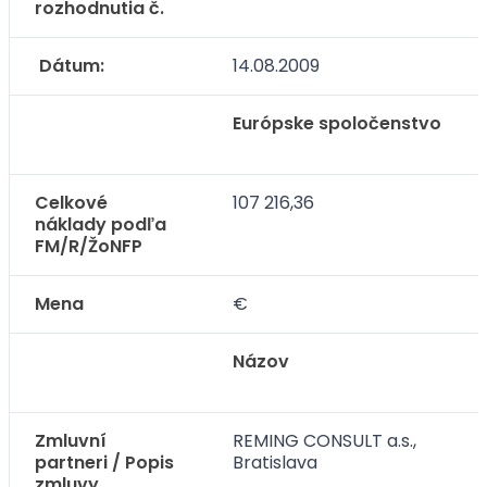
rozhodnutia č.
Dátum:
14.08.2009
Európske spoločenstvo
Celkové
107 216,36
náklady podľa
FM/R/ŽoNFP
Mena
€
Názov
Zmluvní
REMING CONSULT a.s.,
partneri / Popis
Bratislava
zmluvy