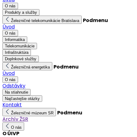
O nás
Produkty a služby
Podmenu
Železničné telekomunikácie Bratislava
Úvod
O nás
Informatika
Telekomunikácie
Infraštruktúra
Doplnkové služby
Podmenu
Železničná energetika
Úvod
O nás
Odstávky
Na stiahnutie
Najčastejšie otázky
Kontakt
Podmenu
Železničné múzeum SR
Archív ŽSR
O nás
O ÚIVP