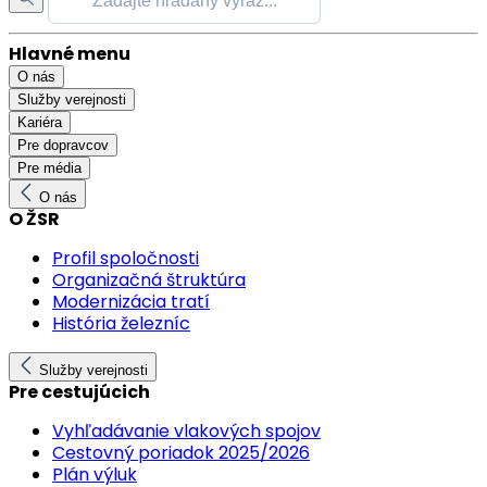
Hlavné menu
O nás
Služby verejnosti
Kariéra
Pre dopravcov
Pre média
O nás
O ŽSR
Profil spoločnosti
Organizačná štruktúra
Modernizácia tratí
História železníc
Služby verejnosti
Pre cestujúcich
Vyhľadávanie vlakových spojov
Cestovný poriadok 2025/2026
Plán výluk