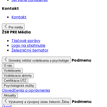
Kontakt
Kontakt
Pre média
ŽSR PRE Média
Tlačové správy
Logo na stiahnutie
Železničný Semafor
Podmenu
Ústredný inštitút vzdelávania a psychológie
O nás
Vzdelávanie
Vzdelávacie aktivity
Certifikácia UTZ
Psychologické služby
Osvedčenia a oprávnenia
Aktuality
Podmenu
Výskumný a vývojový ústav železníc Žilina
Úvod