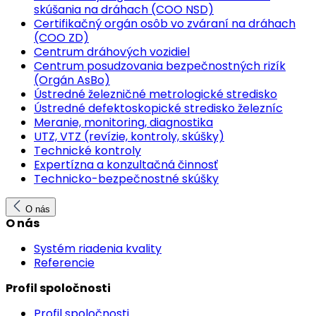
skúšania na dráhach (COO NSD)
Certifikačný orgán osôb vo zváraní na dráhach
(COO ZD)
Centrum dráhových vozidiel
Centrum posudzovania bezpečnostných rizík
(Orgán AsBo)
Ústredné železničné metrologické stredisko
Ústredné defektoskopické stredisko železníc
Meranie, monitoring, diagnostika
UTZ, VTZ (revízie, kontroly, skúšky)
Technické kontroly
Expertízna a konzultačná činnosť
Technicko-bezpečnostné skúšky
O nás
O nás
Systém riadenia kvality
Referencie
Profil spoločnosti
Profil spoločnosti