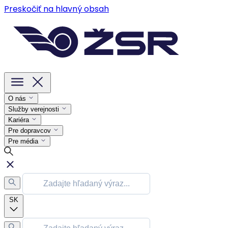
Preskočiť na hlavný obsah
O nás
Služby verejnosti
Kariéra
Pre dopravcov
Pre média
SK