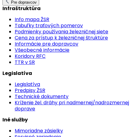
Pre dopravcov
Infraštruktúra
Info mapa ŽSR
Tabuľky traťových pomerov
Podmienky používania železničnej siete
Cena za prístup k železničnej štruktúre
Informácie pre dopravcov
Všeobecné informácie
Koridory RFC
TTR v SR
Legislatíva
Legislatíva
Predpisy ŽSR
Technické dokumenty
Kríženie žel. dráhy pri nadmernej/nadrozmernej
doprave
Iné služby
Mimoriadne zásielky
Servisné zariadenia