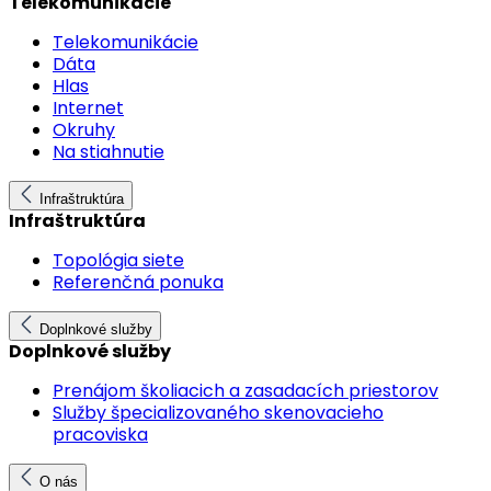
Telekomunikácie
Telekomunikácie
Dáta
Hlas
Internet
Okruhy
Na stiahnutie
Infraštruktúra
Infraštruktúra
Topológia siete
Referenčná ponuka
Doplnkové služby
Doplnkové služby
Prenájom školiacich a zasadacích priestorov
Služby špecializovaného skenovacieho
pracoviska
O nás