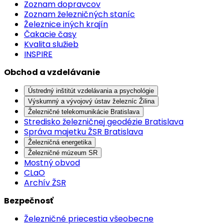
Zoznam dopravcov
Zoznam železničných staníc
Železnice iných krajín
Čakacie časy
Kvalita služieb
INSPIRE
Obchod a vzdelávanie
Ústredný inštitút vzdelávania a psychológie
Výskumný a vývojový ústav železníc Žilina
Železničné telekomunikácie Bratislava
Stredisko železničnej geodézie Bratislava
Správa majetku ŽSR Bratislava
Železničná energetika
Železničné múzeum SR
Mostný obvod
CLaO
Archív ŽSR
Bezpečnosť
Železničné priecestia všeobecne