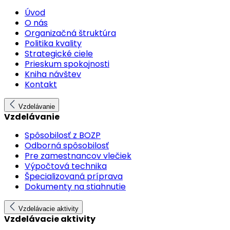
Úvod
O nás
Organizačná štruktúra
Politika kvality
Strategické ciele
Prieskum spokojnosti
Kniha návštev
Kontakt
Vzdelávanie
Vzdelávanie
Spôsobilosť z BOZP
Odborná spôsobilosť
Pre zamestnancov vlečiek
Výpočtová technika
Špecializovaná príprava
Dokumenty na stiahnutie
Vzdelávacie aktivity
Vzdelávacie aktivity