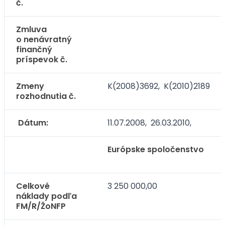
č.
Zmluva
o nenávratný
finančný
príspevok č.
Zmeny
K(2008)3692, K(2010)2189
rozhodnutia č.
Dátum:
11.07.2008, 26.03.2010,
Európske spoločenstvo
Celkové
3 250 000,00
náklady podľa
FM/R/ŽoNFP