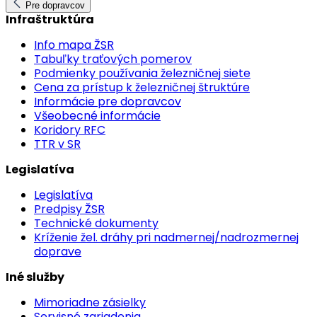
Pre dopravcov
Infraštruktúra
Info mapa ŽSR
Tabuľky traťových pomerov
Podmienky používania železničnej siete
Cena za prístup k železničnej štruktúre
Informácie pre dopravcov
Všeobecné informácie
Koridory RFC
TTR v SR
Legislatíva
Legislatíva
Predpisy ŽSR
Technické dokumenty
Kríženie žel. dráhy pri nadmernej/nadrozmernej
doprave
Iné služby
Mimoriadne zásielky
Servisné zariadenia