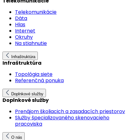
Telekomunikácie
Telekomunikácie
Dáta
Hlas
Internet
Okruhy
Na stiahnutie
Infraštruktúra
Infraštruktúra
Topológia siete
Referenčná ponuka
Doplnkové služby
Doplnkové služby
Prenájom školiacich a zasadacích priestorov
Služby špecializovaného skenovacieho
pracoviska
O nás