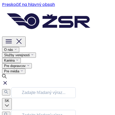
Preskočiť na hlavný obsah
O nás
Služby verejnosti
Kariéra
Pre dopravcov
Pre média
SK