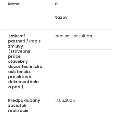
Mena
€
Názov
Zmluvní
Reming Consult a.s.
partneri / Popis
zmluvy
(stavebné
práce,
stavebný
dozor,technická
asistencia,
projektová
dokumentácia
a pod.)
Predpokladaný
17.06.2005
začiatok
realizácie