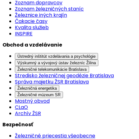
Zoznam dopravcov
Zoznam železničných staníc
Železnice iných krajín
Čakacie časy
Kvalita služieb
INSPIRE
Obchod a vzdelávanie
Ústredný inštitút vzdelávania a psychológie
Výskumný a vývojový ústav železníc Žilina
Železničné telekomunikácie Bratislava
Stredisko železničnej geodézie Bratislava
Správa majetku ŽSR Bratislava
Železničná energetika
Železničné múzeum SR
Mostný obvod
CLaO
Archív ŽSR
Bezpečnosť
Železničné priecestia všeobecne