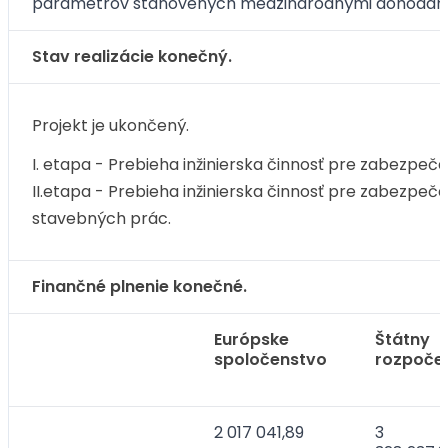
parametrov stanovených medzinárodnými dohodam
Stav realizácie konečný.
Projekt je ukončený.
I. etapa - Prebieha inžinierska činnosť pre zabezp
II.etapa - Prebieha inžinierska činnosť pre zabezpeč
stavebných prác.
Finančné plnenie konečné.
Európske
Štátny
spoločenstvo
rozpoče
2 017 041,89
3