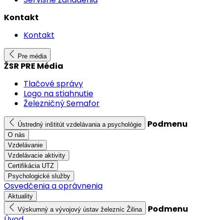
Kontakt
Kontakt
Pre média
ŽSR PRE Média
Tlačové správy
Logo na stiahnutie
Železničný Semafor
Podmenu
Ústredný inštitút vzdelávania a psychológie
O nás
Vzdelávanie
Vzdelávacie aktivity
Certifikácia UTZ
Psychologické služby
Osvedčenia a oprávnenia
Aktuality
Podmenu
Výskumný a vývojový ústav železníc Žilina
Úvod