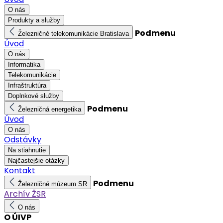
O nás
Produkty a služby
Podmenu
Železničné telekomunikácie Bratislava
Úvod
O nás
Informatika
Telekomunikácie
Infraštruktúra
Doplnkové služby
Podmenu
Železničná energetika
Úvod
O nás
Odstávky
Na stiahnutie
Najčastejšie otázky
Kontakt
Podmenu
Železničné múzeum SR
Archív ŽSR
O nás
O ÚIVP