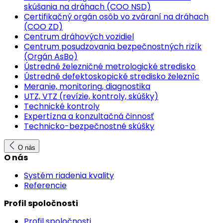
skúšania na dráhach (COO NSD)
Certifikačný orgán osôb vo zváraní na dráhach
(COO ZD)
Centrum dráhových vozidiel
Centrum posudzovania bezpečnostných rizík
(Orgán AsBo)
Ústredné železničné metrologické stredisko
Ústredné defektoskopické stredisko železníc
Meranie, monitoring, diagnostika
UTZ, VTZ (revízie, kontroly, skúšky)
Technické kontroly
Expertízna a konzultačná činnosť
Technicko-bezpečnostné skúšky
O nás
O nás
Systém riadenia kvality
Referencie
Profil spoločnosti
Profil spoločnosti