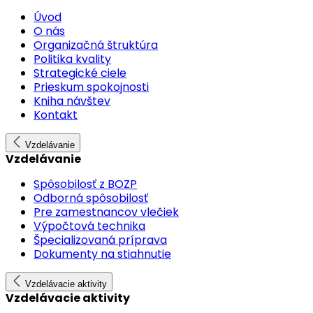
Úvod
O nás
Organizačná štruktúra
Politika kvality
Strategické ciele
Prieskum spokojnosti
Kniha návštev
Kontakt
Vzdelávanie
Vzdelávanie
Spôsobilosť z BOZP
Odborná spôsobilosť
Pre zamestnancov vlečiek
Výpočtová technika
Špecializovaná príprava
Dokumenty na stiahnutie
Vzdelávacie aktivity
Vzdelávacie aktivity