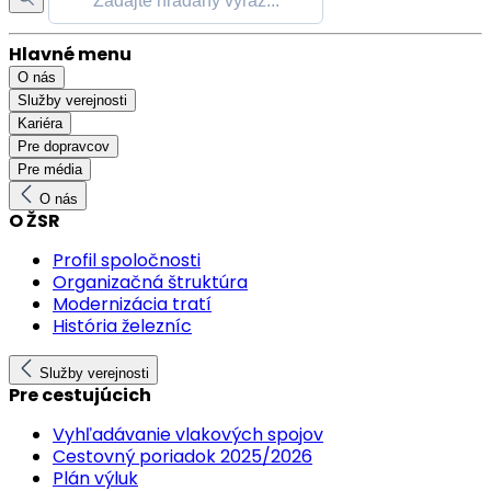
Hlavné menu
O nás
Služby verejnosti
Kariéra
Pre dopravcov
Pre média
O nás
O ŽSR
Profil spoločnosti
Organizačná štruktúra
Modernizácia tratí
História železníc
Služby verejnosti
Pre cestujúcich
Vyhľadávanie vlakových spojov
Cestovný poriadok 2025/2026
Plán výluk