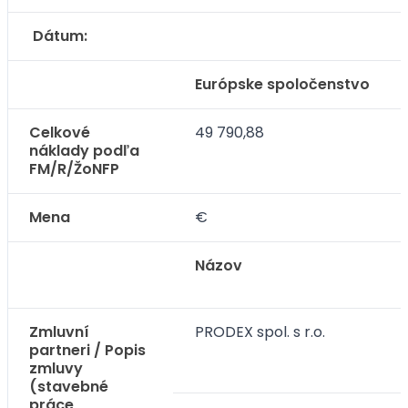
Dátum:
Európske spoločenstvo
Celkové
49 790,88
náklady podľa
FM/R/ŽoNFP
Mena
€
Názov
Zmluvní
PRODEX spol. s r.o.
partneri / Popis
zmluvy
(stavebné
práce,