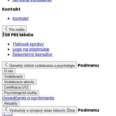
Kontakt
Kontakt
Pre média
ŽSR PRE Média
Tlačové správy
Logo na stiahnutie
Železničný Semafor
Podmenu
Ústredný inštitút vzdelávania a psychológie
O nás
Vzdelávanie
Vzdelávacie aktivity
Certifikácia UTZ
Psychologické služby
Osvedčenia a oprávnenia
Aktuality
Podmenu
Výskumný a vývojový ústav železníc Žilina
Úvod