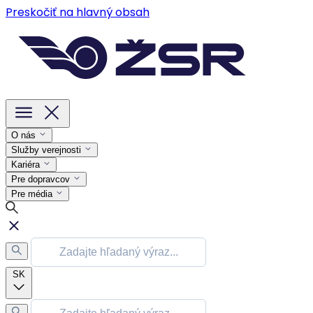
Preskočiť na hlavný obsah
O nás
Služby verejnosti
Kariéra
Pre dopravcov
Pre média
SK