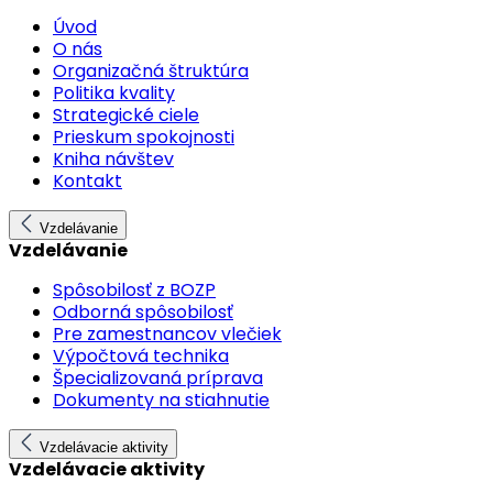
Úvod
O nás
Organizačná štruktúra
Politika kvality
Strategické ciele
Prieskum spokojnosti
Kniha návštev
Kontakt
Vzdelávanie
Vzdelávanie
Spôsobilosť z BOZP
Odborná spôsobilosť
Pre zamestnancov vlečiek
Výpočtová technika
Špecializovaná príprava
Dokumenty na stiahnutie
Vzdelávacie aktivity
Vzdelávacie aktivity