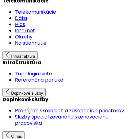
Telekomunikácie
Telekomunikácie
Dáta
Hlas
Internet
Okruhy
Na stiahnutie
Infraštruktúra
Infraštruktúra
Topológia siete
Referenčná ponuka
Doplnkové služby
Doplnkové služby
Prenájom školiacich a zasadacích priestorov
Služby špecializovaného skenovacieho
pracoviska
O nás