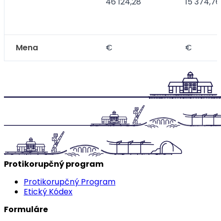
46 124,28
15 374,76
Mena
€
€
Protikorupčný program
Protikorupčný Program
Etický Kódex
Formuláre