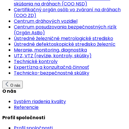
skúšania na dráhach (COO NSD)
Certifikačný orgán osôb vo zváraní na dráhach
(COO ZD)
Centrum dráhových vozidiel
Centrum posudzovania bezpečnostných rizík
(Orgán AsBo)
Ústredné železničné metrologické stredisko
Ústredné defektoskopické stredisko železníc
Meranie, monitoring, diagnostika
UTZ, VTZ (revízie, kontroly, skúšky)
Technické kontroly
Expertízna a konzultačná činnosť
Technicko-bezpečnostné skúšky
O nás
O nás
Systém riadenia kvality
Referencie
Profil spoločnosti
Profil spoločnosti