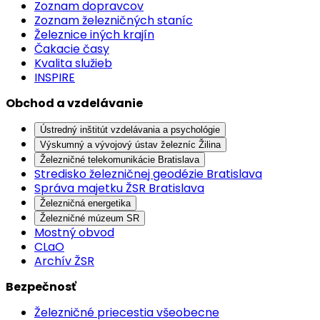
Zoznam dopravcov
Zoznam železničných staníc
Železnice iných krajín
Čakacie časy
Kvalita služieb
INSPIRE
Obchod a vzdelávanie
Ústredný inštitút vzdelávania a psychológie
Výskumný a vývojový ústav železníc Žilina
Železničné telekomunikácie Bratislava
Stredisko železničnej geodézie Bratislava
Správa majetku ŽSR Bratislava
Železničná energetika
Železničné múzeum SR
Mostný obvod
CLaO
Archív ŽSR
Bezpečnosť
Železničné priecestia všeobecne