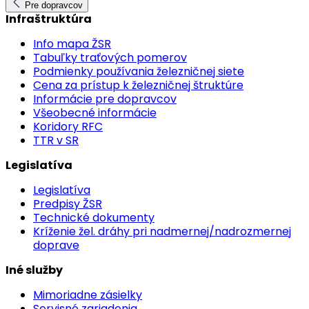
Pre dopravcov
Infraštruktúra
Info mapa ŽSR
Tabuľky traťových pomerov
Podmienky používania železničnej siete
Cena za prístup k železničnej štruktúre
Informácie pre dopravcov
Všeobecné informácie
Koridory RFC
TTR v SR
Legislatíva
Legislatíva
Predpisy ŽSR
Technické dokumenty
Kríženie žel. dráhy pri nadmernej/nadrozmernej
doprave
Iné služby
Mimoriadne zásielky
Servisné zariadenia