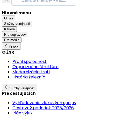
Hlavné menu
O nás
Služby verejnosti
Kariéra
Pre dopravcov
Pre média
O nás
O ŽSR
Profil spoločnosti
Organizačná štruktúra
Modernizácia tratí
História železníc
Služby verejnosti
Pre cestujúcich
Vyhľadávanie vlakových spojov
Cestovný poriadok 2025/2026
Plán výluk