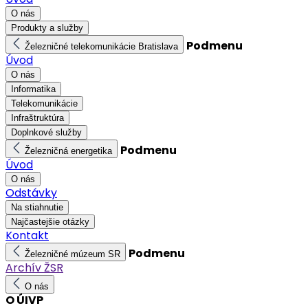
O nás
Produkty a služby
Podmenu
Železničné telekomunikácie Bratislava
Úvod
O nás
Informatika
Telekomunikácie
Infraštruktúra
Doplnkové služby
Podmenu
Železničná energetika
Úvod
O nás
Odstávky
Na stiahnutie
Najčastejšie otázky
Kontakt
Podmenu
Železničné múzeum SR
Archív ŽSR
O nás
O ÚIVP