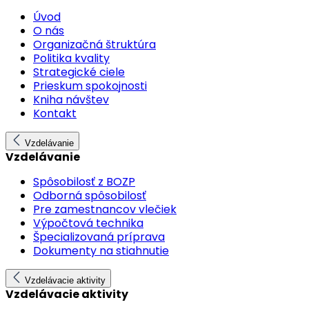
Úvod
O nás
Organizačná štruktúra
Politika kvality
Strategické ciele
Prieskum spokojnosti
Kniha návštev
Kontakt
Vzdelávanie
Vzdelávanie
Spôsobilosť z BOZP
Odborná spôsobilosť
Pre zamestnancov vlečiek
Výpočtová technika
Špecializovaná príprava
Dokumenty na stiahnutie
Vzdelávacie aktivity
Vzdelávacie aktivity