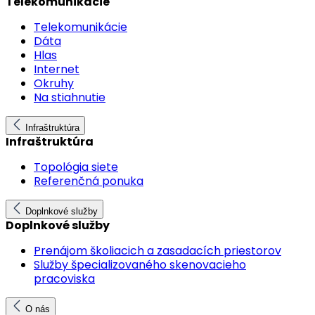
Telekomunikácie
Telekomunikácie
Dáta
Hlas
Internet
Okruhy
Na stiahnutie
Infraštruktúra
Infraštruktúra
Topológia siete
Referenčná ponuka
Doplnkové služby
Doplnkové služby
Prenájom školiacich a zasadacích priestorov
Služby špecializovaného skenovacieho
pracoviska
O nás