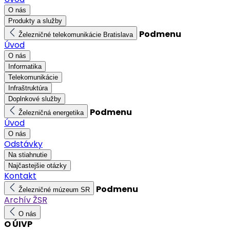
O nás
Produkty a služby
Podmenu
Železničné telekomunikácie Bratislava
Úvod
O nás
Informatika
Telekomunikácie
Infraštruktúra
Doplnkové služby
Podmenu
Železničná energetika
Úvod
O nás
Odstávky
Na stiahnutie
Najčastejšie otázky
Kontakt
Podmenu
Železničné múzeum SR
Archív ŽSR
O nás
O ÚIVP