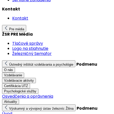
Kontakt
Kontakt
Pre média
ŽSR PRE Média
Tlačové správy
Logo na stiahnutie
Železničný Semafor
Podmenu
Ústredný inštitút vzdelávania a psychológie
O nás
Vzdelávanie
Vzdelávacie aktivity
Certifikácia UTZ
Psychologické služby
Osvedčenia a oprávnenia
Aktuality
Podmenu
Výskumný a vývojový ústav železníc Žilina
Úvod