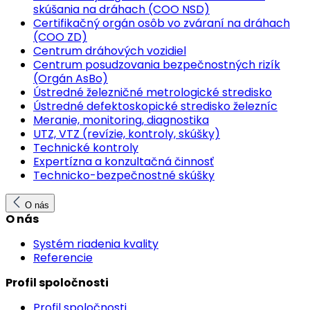
skúšania na dráhach (COO NSD)
Certifikačný orgán osôb vo zváraní na dráhach
(COO ZD)
Centrum dráhových vozidiel
Centrum posudzovania bezpečnostných rizík
(Orgán AsBo)
Ústredné železničné metrologické stredisko
Ústredné defektoskopické stredisko železníc
Meranie, monitoring, diagnostika
UTZ, VTZ (revízie, kontroly, skúšky)
Technické kontroly
Expertízna a konzultačná činnosť
Technicko-bezpečnostné skúšky
O nás
O nás
Systém riadenia kvality
Referencie
Profil spoločnosti
Profil spoločnosti