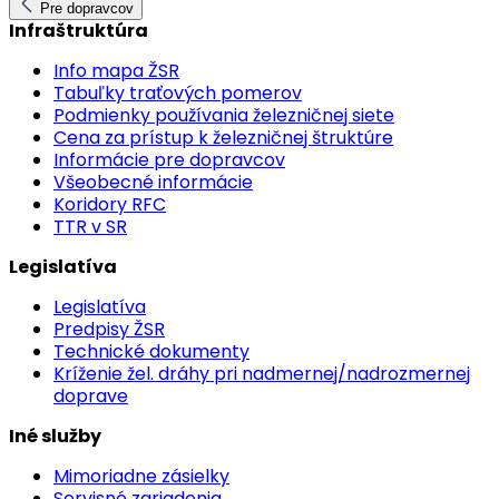
Pre dopravcov
Infraštruktúra
Info mapa ŽSR
Tabuľky traťových pomerov
Podmienky používania železničnej siete
Cena za prístup k železničnej štruktúre
Informácie pre dopravcov
Všeobecné informácie
Koridory RFC
TTR v SR
Legislatíva
Legislatíva
Predpisy ŽSR
Technické dokumenty
Kríženie žel. dráhy pri nadmernej/nadrozmernej
doprave
Iné služby
Mimoriadne zásielky
Servisné zariadenia