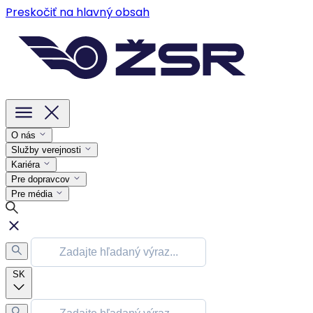
Preskočiť na hlavný obsah
O nás
Služby verejnosti
Kariéra
Pre dopravcov
Pre média
SK