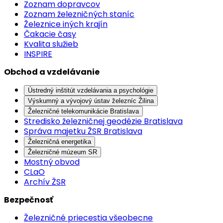
Zoznam dopravcov
Zoznam železničných staníc
Železnice iných krajín
Čakacie časy
Kvalita služieb
INSPIRE
Obchod a vzdelávanie
Ústredný inštitút vzdelávania a psychológie
Výskumný a vývojový ústav železníc Žilina
Železničné telekomunikácie Bratislava
Stredisko železničnej geodézie Bratislava
Správa majetku ŽSR Bratislava
Železničná energetika
Železničné múzeum SR
Mostný obvod
CLaO
Archív ŽSR
Bezpečnosť
Železničné priecestia všeobecne