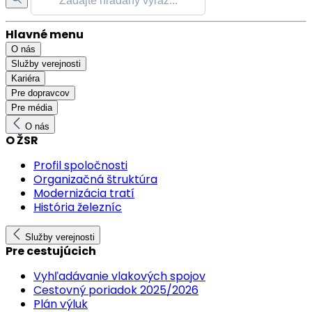
Hlavné menu
O nás
Služby verejnosti
Kariéra
Pre dopravcov
Pre média
O nás
O ŽSR
Profil spoločnosti
Organizačná štruktúra
Modernizácia tratí
História železníc
Služby verejnosti
Pre cestujúcich
Vyhľadávanie vlakových spojov
Cestovný poriadok 2025/2026
Plán výluk