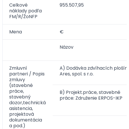
Celkové
955.507,95
náklady podľa
FM/R/ŽoNFP
Mena
€
Názov
Zmluvní
A) Dodávka zdvíhacích plošín:
partneri / Popis
Ares, spol. s r.o.
zmluvy
(stavebné
práce,
B) Projekt.práce, stavebné
stavebný
práce: Združenie ERPOS-IKP
dozor,technická
asistencia,
projektová
dokumentácia
a pod.)