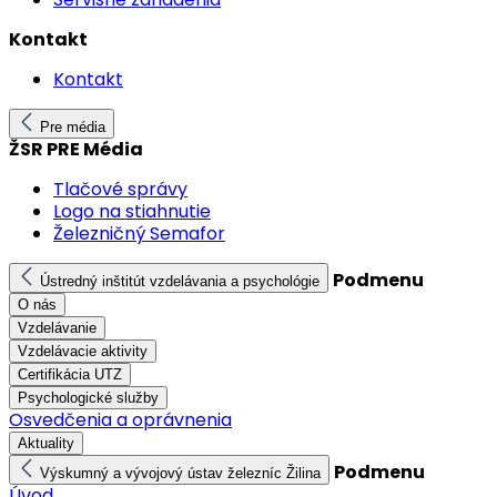
Kontakt
Kontakt
Pre média
ŽSR PRE Média
Tlačové správy
Logo na stiahnutie
Železničný Semafor
Podmenu
Ústredný inštitút vzdelávania a psychológie
O nás
Vzdelávanie
Vzdelávacie aktivity
Certifikácia UTZ
Psychologické služby
Osvedčenia a oprávnenia
Aktuality
Podmenu
Výskumný a vývojový ústav železníc Žilina
Úvod