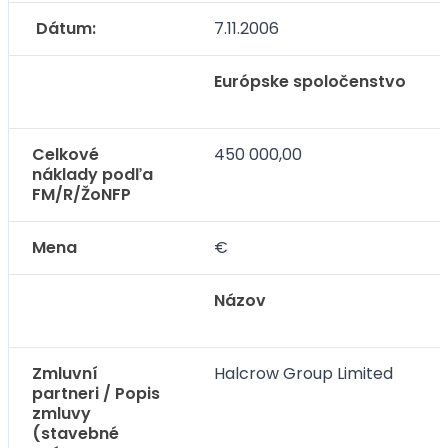
Dátum:
7.11.2006
Európske spoločenstvo
Celkové
450 000,00
náklady podľa
FM/R/ŽoNFP
Mena
€
Názov
Zmluvní
Halcrow Group Limited
partneri / Popis
zmluvy
(stavebné