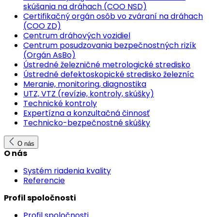
skúšania na dráhach (COO NSD)
Certifikačný orgán osôb vo zváraní na dráhach
(COO ZD)
Centrum dráhových vozidiel
Centrum posudzovania bezpečnostných rizík
(Orgán AsBo)
Ústredné železničné metrologické stredisko
Ústredné defektoskopické stredisko železníc
Meranie, monitoring, diagnostika
UTZ, VTZ (revízie, kontroly, skúšky)
Technické kontroly
Expertízna a konzultačná činnosť
Technicko-bezpečnostné skúšky
O nás
O nás
Systém riadenia kvality
Referencie
Profil spoločnosti
Profil spoločnosti