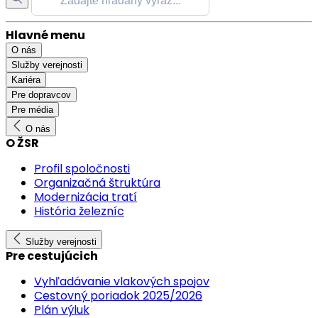
Hlavné menu
O nás
Služby verejnosti
Kariéra
Pre dopravcov
Pre média
O nás
O ŽSR
Profil spoločnosti
Organizačná štruktúra
Modernizácia tratí
História železníc
Služby verejnosti
Pre cestujúcich
Vyhľadávanie vlakových spojov
Cestovný poriadok 2025/2026
Plán výluk