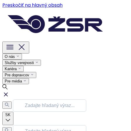
Preskočiť na hlavný obsah
O nás
Služby verejnosti
Kariéra
Pre dopravcov
Pre média
SK