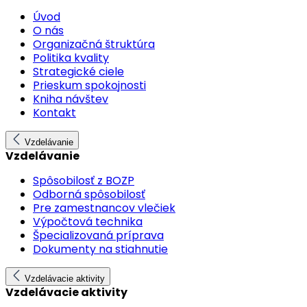
Úvod
O nás
Organizačná štruktúra
Politika kvality
Strategické ciele
Prieskum spokojnosti
Kniha návštev
Kontakt
Vzdelávanie
Vzdelávanie
Spôsobilosť z BOZP
Odborná spôsobilosť
Pre zamestnancov vlečiek
Výpočtová technika
Špecializovaná príprava
Dokumenty na stiahnutie
Vzdelávacie aktivity
Vzdelávacie aktivity