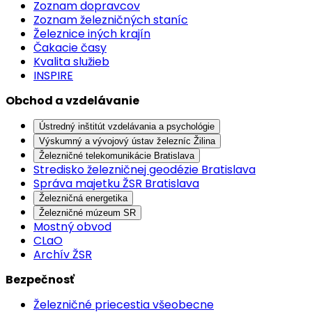
Zoznam dopravcov
Zoznam železničných staníc
Železnice iných krajín
Čakacie časy
Kvalita služieb
INSPIRE
Obchod a vzdelávanie
Ústredný inštitút vzdelávania a psychológie
Výskumný a vývojový ústav železníc Žilina
Železničné telekomunikácie Bratislava
Stredisko železničnej geodézie Bratislava
Správa majetku ŽSR Bratislava
Železničná energetika
Železničné múzeum SR
Mostný obvod
CLaO
Archív ŽSR
Bezpečnosť
Železničné priecestia všeobecne