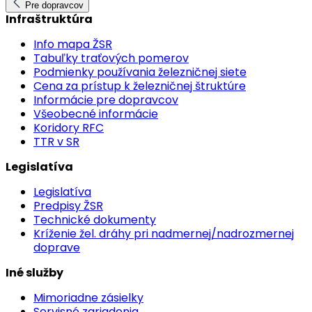
Pre dopravcov
Infraštruktúra
Info mapa ŽSR
Tabuľky traťových pomerov
Podmienky používania železničnej siete
Cena za prístup k železničnej štruktúre
Informácie pre dopravcov
Všeobecné informácie
Koridory RFC
TTR v SR
Legislatíva
Legislatíva
Predpisy ŽSR
Technické dokumenty
Kríženie žel. dráhy pri nadmernej/nadrozmernej
doprave
Iné služby
Mimoriadne zásielky
Servisné zariadenia