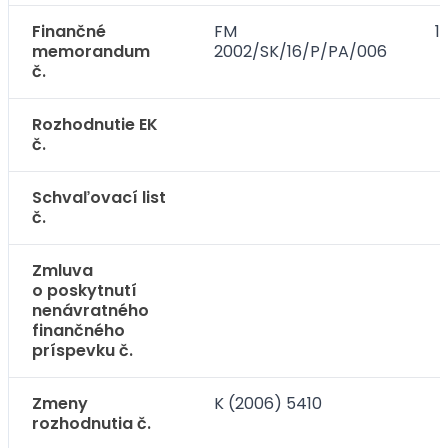
Finančné
FM
1
memorandum
2002/SK/16/P/PA/006
č.
Rozhodnutie EK
č.
Schvaľovací list
č.
Zmluva
o poskytnutí
nenávratného
finančného
príspevku č.
Zmeny
K (2006) 5410
rozhodnutia č.