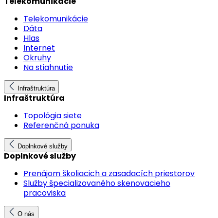
Telekomunikácie
Telekomunikácie
Dáta
Hlas
Internet
Okruhy
Na stiahnutie
Infraštruktúra
Infraštruktúra
Topológia siete
Referenčná ponuka
Doplnkové služby
Doplnkové služby
Prenájom školiacich a zasadacích priestorov
Služby špecializovaného skenovacieho
pracoviska
O nás