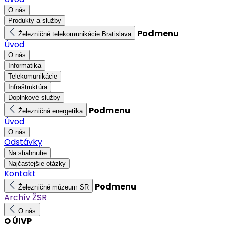
O nás
Produkty a služby
Podmenu
Železničné telekomunikácie Bratislava
Úvod
O nás
Informatika
Telekomunikácie
Infraštruktúra
Doplnkové služby
Podmenu
Železničná energetika
Úvod
O nás
Odstávky
Na stiahnutie
Najčastejšie otázky
Kontakt
Podmenu
Železničné múzeum SR
Archív ŽSR
O nás
O ÚIVP