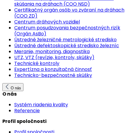
skúšania na dráhach (COO NSD)
Certifikačný orgán osôb vo zváraní na dráhach
(COO ZD)
Centrum dráhových vozidiel
Centrum posudzovania bezpečnostných rizík
(Orgán AsBo)
Ústredné železničné metrologické stredisko
Ústredné defektoskopické stredisko železníc
Meranie, monitoring, diagnostika
UTZ, VTZ (revízie, kontroly, skúšky)
Technické kontroly
Expertízna a konzultačná činnosť
Technicko-bezpečnostné skúšky
O nás
O nás
Systém riadenia kvality
Referencie
Profil spoločnosti
Profil spoločnosti