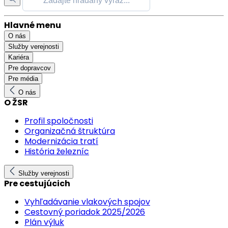
Hlavné menu
O nás
Služby verejnosti
Kariéra
Pre dopravcov
Pre média
O nás
O ŽSR
Profil spoločnosti
Organizačná štruktúra
Modernizácia tratí
História železníc
Služby verejnosti
Pre cestujúcich
Vyhľadávanie vlakových spojov
Cestovný poriadok 2025/2026
Plán výluk