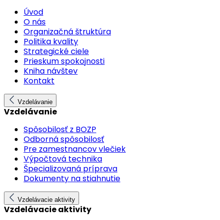
Úvod
O nás
Organizačná štruktúra
Politika kvality
Strategické ciele
Prieskum spokojnosti
Kniha návštev
Kontakt
Vzdelávanie
Vzdelávanie
Spôsobilosť z BOZP
Odborná spôsobilosť
Pre zamestnancov vlečiek
Výpočtová technika
Špecializovaná príprava
Dokumenty na stiahnutie
Vzdelávacie aktivity
Vzdelávacie aktivity