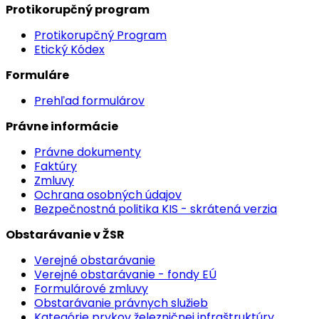
Protikorupčný program
Protikorupčný Program
Etický Kódex
Formuláre
Prehľad formulárov
Právne informácie
Právne dokumenty
Faktúry
Zmluvy
Ochrana osobných údajov
Bezpečnostná politika KIS - skrátená verzia
Obstarávanie v ŽSR
Verejné obstarávanie
Verejné obstarávanie - fondy EÚ
Formulárové zmluvy
Obstarávanie právnych služieb
Kategórie prvkov železničnej infraštruktúry