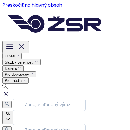
Preskočiť na hlavný obsah
O nás
Služby verejnosti
Kariéra
Pre dopravcov
Pre média
SK