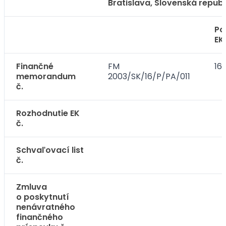
Bratislava, Slovenská republ
Po
EK
Finančné
FM
16.
memorandum
2003/SK/16/P/PA/011
č.
Rozhodnutie EK
č.
Schvaľovací list
č.
Zmluva
o poskytnutí
nenávratného
finančného