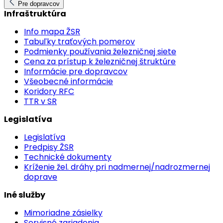
Pre dopravcov
Infraštruktúra
Info mapa ŽSR
Tabuľky traťových pomerov
Podmienky používania železničnej siete
Cena za prístup k železničnej štruktúre
Informácie pre dopravcov
Všeobecné informácie
Koridory RFC
TTR v SR
Legislatíva
Legislatíva
Predpisy ŽSR
Technické dokumenty
Kríženie žel. dráhy pri nadmernej/nadrozmernej
doprave
Iné služby
Mimoriadne zásielky
Servisné zariadenia