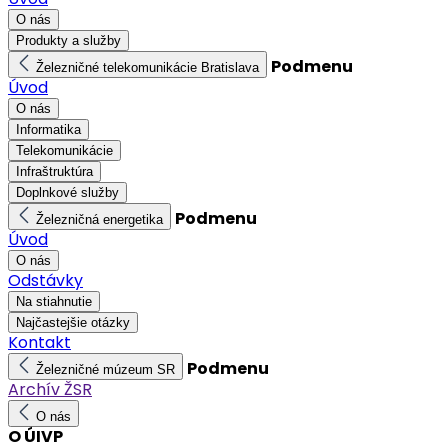
O nás
Produkty a služby
Podmenu
Železničné telekomunikácie Bratislava
Úvod
O nás
Informatika
Telekomunikácie
Infraštruktúra
Doplnkové služby
Podmenu
Železničná energetika
Úvod
O nás
Odstávky
Na stiahnutie
Najčastejšie otázky
Kontakt
Podmenu
Železničné múzeum SR
Archív ŽSR
O nás
O ÚIVP