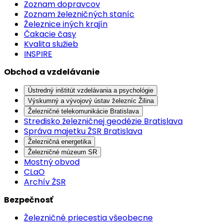
Zoznam dopravcov
Zoznam železničných staníc
Železnice iných krajín
Čakacie časy
Kvalita služieb
INSPIRE
Obchod a vzdelávanie
Ústredný inštitút vzdelávania a psychológie
Výskumný a vývojový ústav železníc Žilina
Železničné telekomunikácie Bratislava
Stredisko železničnej geodézie Bratislava
Správa majetku ŽSR Bratislava
Železničná energetika
Železničné múzeum SR
Mostný obvod
CLaO
Archív ŽSR
Bezpečnosť
Železničné priecestia všeobecne