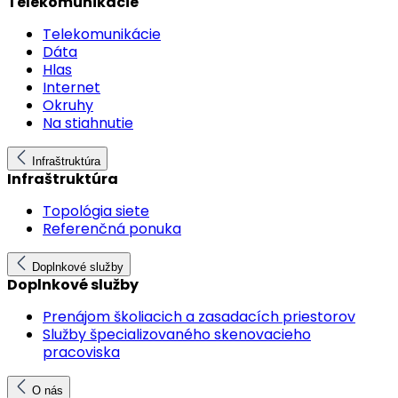
Telekomunikácie
Telekomunikácie
Dáta
Hlas
Internet
Okruhy
Na stiahnutie
Infraštruktúra
Infraštruktúra
Topológia siete
Referenčná ponuka
Doplnkové služby
Doplnkové služby
Prenájom školiacich a zasadacích priestorov
Služby špecializovaného skenovacieho
pracoviska
O nás