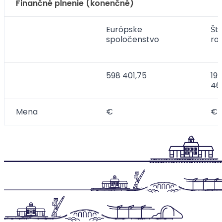
Finančné plnenie (konenčné)
Európske
Št
spoločenstvo
ro
598 401,75
199
46
Mena
€
€