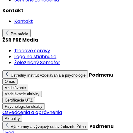
Kontakt
Kontakt
Pre média
ŽSR PRE Média
Tlačové správy
Logo na stiahnutie
Železničný Semafor
Podmenu
Ústredný inštitút vzdelávania a psychológie
O nás
Vzdelávanie
Vzdelávacie aktivity
Certifikácia UTZ
Psychologické služby
Osvedčenia a oprávnenia
Aktuality
Podmenu
Výskumný a vývojový ústav železníc Žilina
Úvod