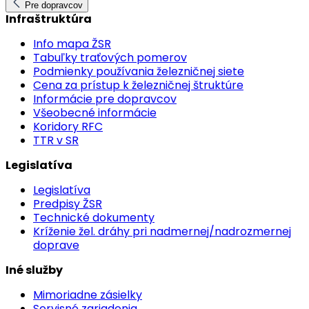
Pre dopravcov
Infraštruktúra
Info mapa ŽSR
Tabuľky traťových pomerov
Podmienky používania železničnej siete
Cena za prístup k železničnej štruktúre
Informácie pre dopravcov
Všeobecné informácie
Koridory RFC
TTR v SR
Legislatíva
Legislatíva
Predpisy ŽSR
Technické dokumenty
Kríženie žel. dráhy pri nadmernej/nadrozmernej
doprave
Iné služby
Mimoriadne zásielky
Servisné zariadenia