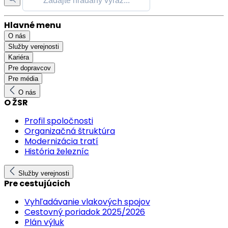
Hlavné menu
O nás
Služby verejnosti
Kariéra
Pre dopravcov
Pre média
O nás
O ŽSR
Profil spoločnosti
Organizačná štruktúra
Modernizácia tratí
História železníc
Služby verejnosti
Pre cestujúcich
Vyhľadávanie vlakových spojov
Cestovný poriadok 2025/2026
Plán výluk