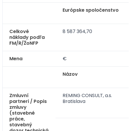
Európske spoločenstvo
Celkové
8 587 364,70
náklady podľa
FM/R/ŽoNFP
Mena
€
Názov
Zmluvní
REMING CONSULT, a.s.
partneri / Popis
Bratislava
zmluvy
(stavebné
práce,
stavebný
dozor,technická