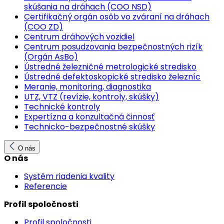
skúšania na dráhach (COO NSD)
Certifikačný orgán osôb vo zváraní na dráhach
(COO ZD)
Centrum dráhových vozidiel
Centrum posudzovania bezpečnostných rizík
(Orgán AsBo)
Ústredné železničné metrologické stredisko
Ústredné defektoskopické stredisko železníc
Meranie, monitoring, diagnostika
UTZ, VTZ (revízie, kontroly, skúšky)
Technické kontroly
Expertízna a konzultačná činnosť
Technicko-bezpečnostné skúšky
O nás
O nás
Systém riadenia kvality
Referencie
Profil spoločnosti
Profil spoločnosti