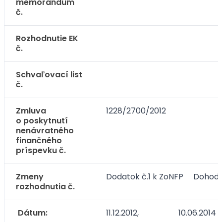
memorandum
č.
Rozhodnutie EK
č.
Schvaľovací list
č.
Zmluva
1228/2700/2012
o poskytnutí
nenávratného
finančného
príspevku č.
Zmeny
Dodatok č.1 k ZoNFP Dohoda
rozhodnutia č.
Dátum:
11.12.2012, 10.06.2014