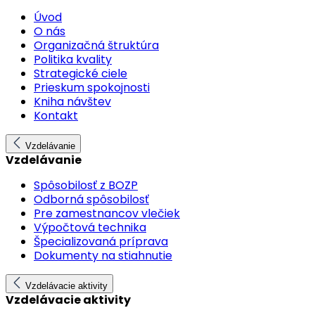
Úvod
O nás
Organizačná štruktúra
Politika kvality
Strategické ciele
Prieskum spokojnosti
Kniha návštev
Kontakt
Vzdelávanie
Vzdelávanie
Spôsobilosť z BOZP
Odborná spôsobilosť
Pre zamestnancov vlečiek
Výpočtová technika
Špecializovaná príprava
Dokumenty na stiahnutie
Vzdelávacie aktivity
Vzdelávacie aktivity