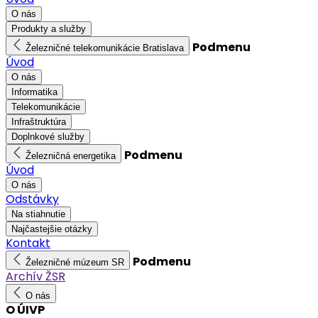
O nás
Produkty a služby
Podmenu
Železničné telekomunikácie Bratislava
Úvod
O nás
Informatika
Telekomunikácie
Infraštruktúra
Doplnkové služby
Podmenu
Železničná energetika
Úvod
O nás
Odstávky
Na stiahnutie
Najčastejšie otázky
Kontakt
Podmenu
Železničné múzeum SR
Archív ŽSR
O nás
O ÚIVP