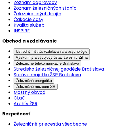
Zoznam dopravcov
Zoznam železničných staníc
Železnice iných krajín
Čakacie časy
Kvalita služieb
INSPIRE
Obchod a vzdelávanie
Ústredný inštitút vzdelávania a psychológie
Výskumný a vývojový ústav železníc Žilina
Železničné telekomunikácie Bratislava
Stredisko železničnej geodézie Bratislava
Správa majetku ŽSR Bratislava
Železničná energetika
Železničné múzeum SR
Mostný obvod
CLaO
Archív ŽSR
Bezpečnosť
Železničné priecestia všeobecne