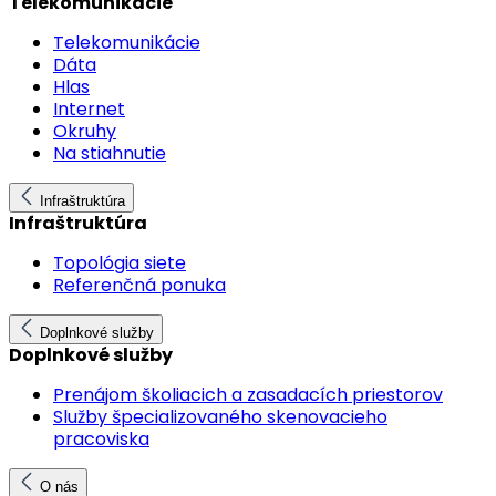
Telekomunikácie
Telekomunikácie
Dáta
Hlas
Internet
Okruhy
Na stiahnutie
Infraštruktúra
Infraštruktúra
Topológia siete
Referenčná ponuka
Doplnkové služby
Doplnkové služby
Prenájom školiacich a zasadacích priestorov
Služby špecializovaného skenovacieho
pracoviska
O nás