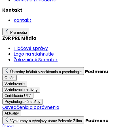
Kontakt
Kontakt
Pre média
ŽSR PRE Média
Tlačové správy
Logo na stiahnutie
Železničný Semafor
Podmenu
Ústredný inštitút vzdelávania a psychológie
O nás
Vzdelávanie
Vzdelávacie aktivity
Certifikácia UTZ
Psychologické služby
Osvedčenia a oprávnenia
Aktuality
Podmenu
Výskumný a vývojový ústav železníc Žilina
Úvod