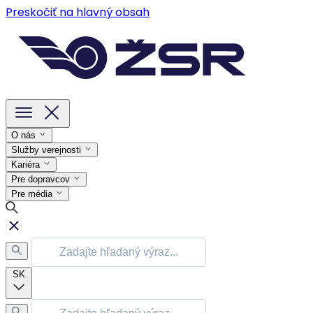
Preskočiť na hlavný obsah
O nás
Služby verejnosti
Kariéra
Pre dopravcov
Pre média
SK