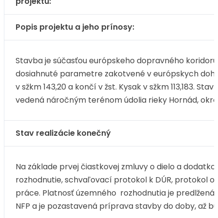
projektu:
Popis projektu a jeho prínosy:
Stavba je súčasťou európskeho dopravného koridoru č
dosiahnuté parametre zakotvené v európskych doho
v sžkm 143,20 a končí v žst. Kysak v sžkm 113,183. St
vedená náročným terénom údolia rieky Hornád, okrem
Stav realizácie konečný
Na základe prvej čiastkovej zmluvy o dielo a doda
rozhodnutie, schvaľovací protokol k DÚR, protokol o
práce. Platnosť územného rozhodnutia je predlžená do
NFP a je pozastavená príprava stavby do doby, až bud