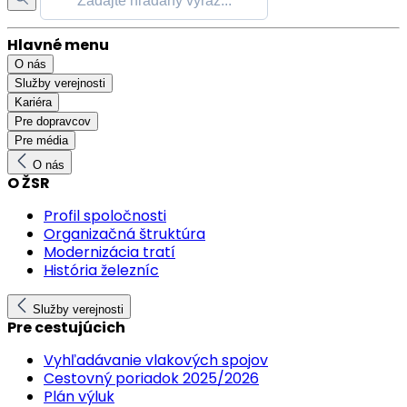
Hlavné menu
O nás
Služby verejnosti
Kariéra
Pre dopravcov
Pre média
O nás
O ŽSR
Profil spoločnosti
Organizačná štruktúra
Modernizácia tratí
História železníc
Služby verejnosti
Pre cestujúcich
Vyhľadávanie vlakových spojov
Cestovný poriadok 2025/2026
Plán výluk