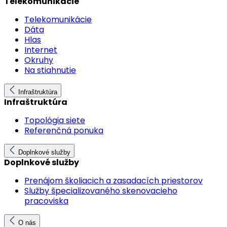
Telekomunikácie
Telekomunikácie
Dáta
Hlas
Internet
Okruhy
Na stiahnutie
Infraštruktúra
Infraštruktúra
Topológia siete
Referenčná ponuka
Doplnkové služby
Doplnkové služby
Prenájom školiacich a zasadacích priestorov
Služby špecializovaného skenovacieho
pracoviska
O nás