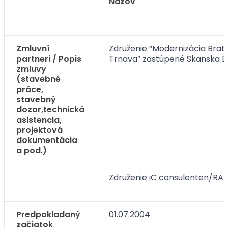
Názov
Zmluvní
Združenie “Modernizácia Brati
partneri / Popis
Trnava” zastúpené Skanska DS
zmluvy
(stavebné
práce,
stavebný
dozor,technická
asistencia,
projektová
dokumentácia
a pod.)
Združenie iC consulenten/RA
Predpokladaný
01.07.2004
začiatok