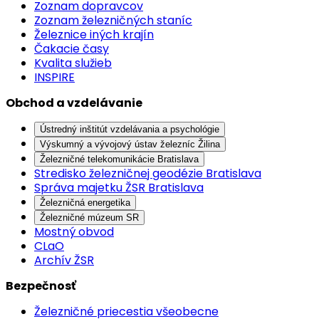
Zoznam dopravcov
Zoznam železničných staníc
Železnice iných krajín
Čakacie časy
Kvalita služieb
INSPIRE
Obchod a vzdelávanie
Ústredný inštitút vzdelávania a psychológie
Výskumný a vývojový ústav železníc Žilina
Železničné telekomunikácie Bratislava
Stredisko železničnej geodézie Bratislava
Správa majetku ŽSR Bratislava
Železničná energetika
Železničné múzeum SR
Mostný obvod
CLaO
Archív ŽSR
Bezpečnosť
Železničné priecestia všeobecne