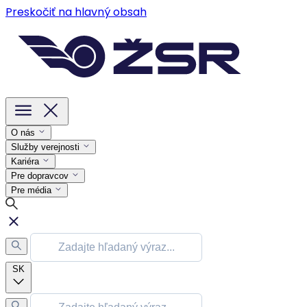
Preskočiť na hlavný obsah
O nás
Služby verejnosti
Kariéra
Pre dopravcov
Pre média
SK