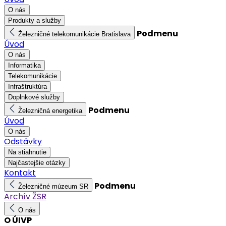
O nás
Produkty a služby
Podmenu
Železničné telekomunikácie Bratislava
Úvod
O nás
Informatika
Telekomunikácie
Infraštruktúra
Doplnkové služby
Podmenu
Železničná energetika
Úvod
O nás
Odstávky
Na stiahnutie
Najčastejšie otázky
Kontakt
Podmenu
Železničné múzeum SR
Archív ŽSR
O nás
O ÚIVP