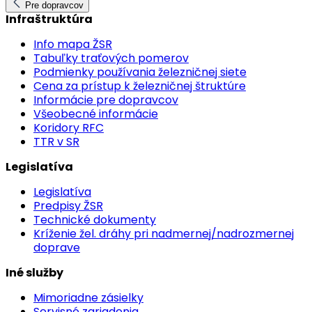
Pre dopravcov
Infraštruktúra
Info mapa ŽSR
Tabuľky traťových pomerov
Podmienky používania železničnej siete
Cena za prístup k železničnej štruktúre
Informácie pre dopravcov
Všeobecné informácie
Koridory RFC
TTR v SR
Legislatíva
Legislatíva
Predpisy ŽSR
Technické dokumenty
Kríženie žel. dráhy pri nadmernej/nadrozmernej
doprave
Iné služby
Mimoriadne zásielky
Servisné zariadenia