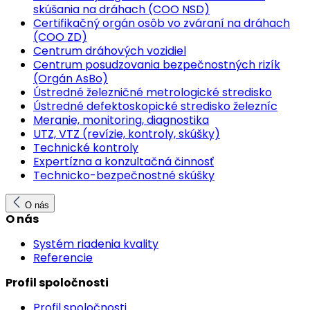
skúšania na dráhach (COO NSD)
Certifikačný orgán osôb vo zváraní na dráhach
(COO ZD)
Centrum dráhových vozidiel
Centrum posudzovania bezpečnostných rizík
(Orgán AsBo)
Ústredné železničné metrologické stredisko
Ústredné defektoskopické stredisko železníc
Meranie, monitoring, diagnostika
UTZ, VTZ (revízie, kontroly, skúšky)
Technické kontroly
Expertízna a konzultačná činnosť
Technicko-bezpečnostné skúšky
O nás
O nás
Systém riadenia kvality
Referencie
Profil spoločnosti
Profil spoločnosti