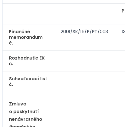
Po
Finančné
2001/SK/16/P/PT/003
13
memorandum
č.
Rozhodnutie EK
č.
Schvaľovací list
č.
Zmluva
o poskytnutí
nenávratného
finančného