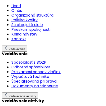
Úvod
O nás
Organizačná štruktúra
Politika kvality
Strategické ciele
Prieskum spokojnosti
Kniha návštev
Kontakt
Vzdelávanie
Vzdelávanie
Spôsobilosť z BOZP
Odborná spôsobilosť
Pre zamestnancov vlečiek
Výpočtová technika
Špecializovaná príprava
Dokumenty na stiahnutie
Vzdelávacie aktivity
Vzdelávacie aktivity