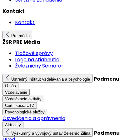
Kontakt
Kontakt
Pre média
ŽSR PRE Média
Tlačové správy
Logo na stiahnutie
Železničný Semafor
Podmenu
Ústredný inštitút vzdelávania a psychológie
O nás
Vzdelávanie
Vzdelávacie aktivity
Certifikácia UTZ
Psychologické služby
Osvedčenia a oprávnenia
Aktuality
Podmenu
Výskumný a vývojový ústav železníc Žilina
Úvod