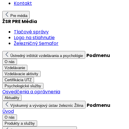
Kontakt
Pre média
ŽSR PRE Média
Tlačové správy
Logo na stiahnutie
Železničný Semafor
Podmenu
Ústredný inštitút vzdelávania a psychológie
O nás
Vzdelávanie
Vzdelávacie aktivity
Certifikácia UTZ
Psychologické služby
Osvedčenia a oprávnenia
Aktuality
Podmenu
Výskumný a vývojový ústav železníc Žilina
Úvod
O nás
Produkty a služby