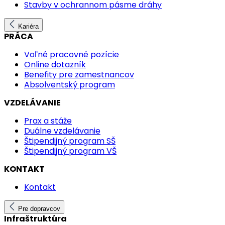
Stavby v ochrannom pásme dráhy
Kariéra
PRÁCA
Voľné pracovné pozície
Online dotazník
Benefity pre zamestnancov
Absolventský program
VZDELÁVANIE
Prax a stáže
Duálne vzdelávanie
Štipendijný program SŠ
Štipendijný program VŠ
KONTAKT
Kontakt
Pre dopravcov
Infraštruktúra