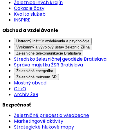
Železnice iných krajín
Čakacie časy
Kvalita služieb
INSPIRE
Obchod a vzdelávanie
Ústredný inštitút vzdelávania a psychológie
Výskumný a vývojový ústav železníc Žilina
Železničné telekomunikácie Bratislava
Stredisko železničnej geodézie Bratislava
Správa majetku ŽSR Bratislava
Železničná energetika
Železničné múzeum SR
Mostný obvod
CLaO
Archív ŽSR
Bezpečnosť
Železničné priecestia všeobecne
Marketingové aktivity
Strategické hlukové mapy