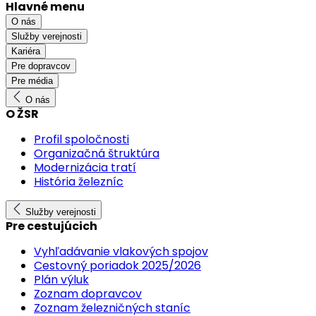
Hlavné menu
O nás
Služby verejnosti
Kariéra
Pre dopravcov
Pre média
O nás
O ŽSR
Profil spoločnosti
Organizačná štruktúra
Modernizácia tratí
História železníc
Služby verejnosti
Pre cestujúcich
Vyhľadávanie vlakových spojov
Cestovný poriadok 2025/2026
Plán výluk
Zoznam dopravcov
Zoznam železničných staníc