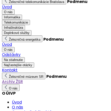
Podmenu
Železničné telekomunikácie Bratislava
Úvod
O nás
Informatika
Telekomunikácie
Infraštruktúra
Doplnkové služby
Podmenu
Železničná energetika
Úvod
O nás
Odstávky
Na stiahnutie
Najčastejšie otázky
Kontakt
Podmenu
Železničné múzeum SR
Archív ŽSR
O nás
O ÚIVP
Úvod
O nás