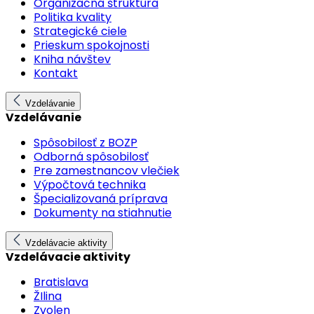
Organizačná štruktúra
Politika kvality
Strategické ciele
Prieskum spokojnosti
Kniha návštev
Kontakt
Vzdelávanie
Vzdelávanie
Spôsobilosť z BOZP
Odborná spôsobilosť
Pre zamestnancov vlečiek
Výpočtová technika
Špecializovaná príprava
Dokumenty na stiahnutie
Vzdelávacie aktivity
Vzdelávacie aktivity
Bratislava
ŽIlina
Zvolen