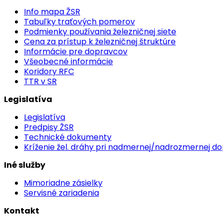
Info mapa ŽSR
Tabuľky traťových pomerov
Podmienky používania železničnej siete
Cena za prístup k železničnej štruktúre
Informácie pre dopravcov
Všeobecné informácie
Koridory RFC
TTR v SR
Legislatíva
Legislatíva
Predpisy ŽSR
Technické dokumenty
Kríženie žel. dráhy pri nadmernej/nadrozmernej d
Iné služby
Mimoriadne zásielky
Servisné zariadenia
Kontakt