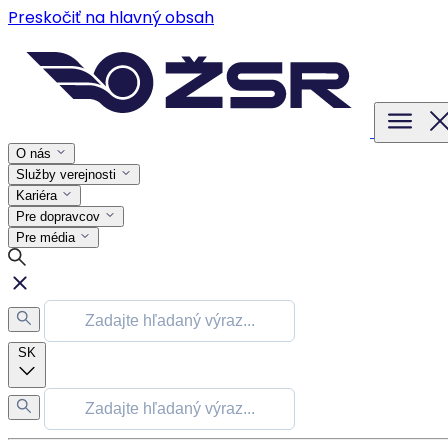
Preskočiť na hlavný obsah
O nás
Služby verejnosti
Kariéra
Pre dopravcov
Pre média
SK