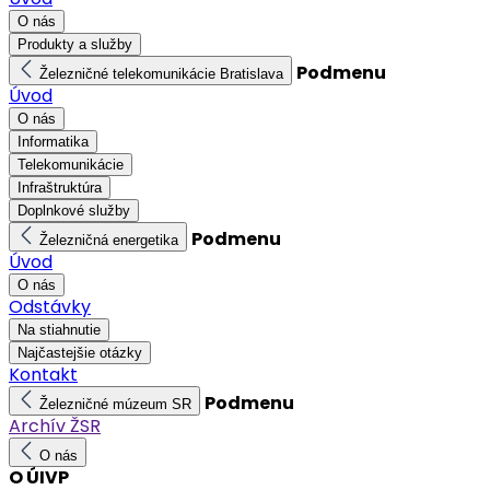
O nás
Produkty a služby
Podmenu
Železničné telekomunikácie Bratislava
Úvod
O nás
Informatika
Telekomunikácie
Infraštruktúra
Doplnkové služby
Podmenu
Železničná energetika
Úvod
O nás
Odstávky
Na stiahnutie
Najčastejšie otázky
Kontakt
Podmenu
Železničné múzeum SR
Archív ŽSR
O nás
O ÚIVP