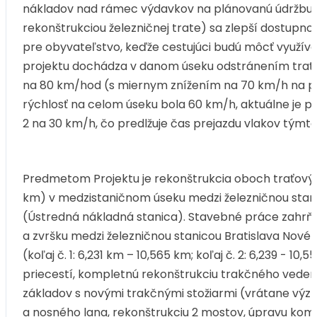
nákladov nad rámec výdavkov na plánovanú údržbu. 
rekonštrukciou železničnej trate) sa zlepší dostupnosť
pre obyvateľstvo, keďže cestujúci budú môcť využíva
projektu dochádza v danom úseku odstránením traťo
na 80 km/hod (s miernym znížením na 70 km/h na pri
rýchlosť na celom úseku bola 60 km/h, aktuálne je pre 
2 na 30 km/h, čo predlžuje čas prejazdu vlakov týmt
Predmetom Projektu je rekonštrukcia oboch traťových ko
km) v medzistaničnom úseku medzi železničnou stani
(Ústredná nákladná stanica). Stavebné práce zahrňu
a zvršku medzi železničnou stanicou Bratislava Nové 
(koľaj č. 1: 6,231 km – 10,565 km; koľaj č. 2: 6,239 - 1
priecestí, kompletnú rekonštrukciu trakčného vede
základov s novými trakčnými stožiarmi (vrátane výzb
a nosného lana, rekonštrukciu 2 mostov, úpravu komun