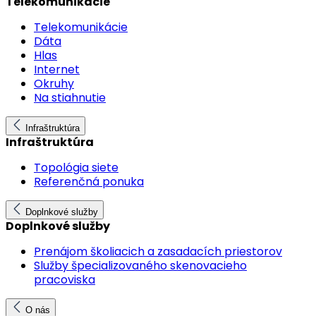
Telekomunikácie
Telekomunikácie
Dáta
Hlas
Internet
Okruhy
Na stiahnutie
Infraštruktúra
Infraštruktúra
Topológia siete
Referenčná ponuka
Doplnkové služby
Doplnkové služby
Prenájom školiacich a zasadacích priestorov
Služby špecializovaného skenovacieho
pracoviska
O nás