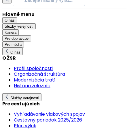
Hlavné menu
O nás
Služby verejnosti
Kariéra
Pre dopravcov
Pre média
O nás
O ŽSR
Profil spoločnosti
Organizačná štruktúra
Modernizácia tratí
História železníc
Služby verejnosti
Pre cestujúcich
Vyhľadávanie vlakových spojov
Cestovný poriadok 2025/2026
Plán výluk