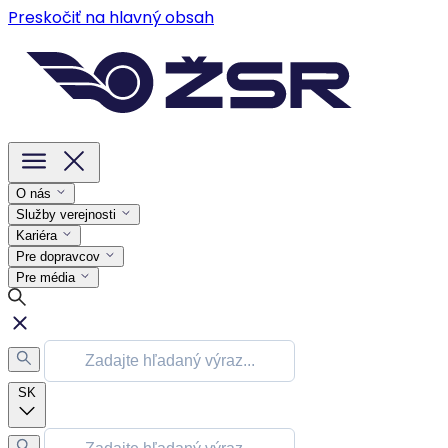
Preskočiť na hlavný obsah
O nás
Služby verejnosti
Kariéra
Pre dopravcov
Pre média
SK