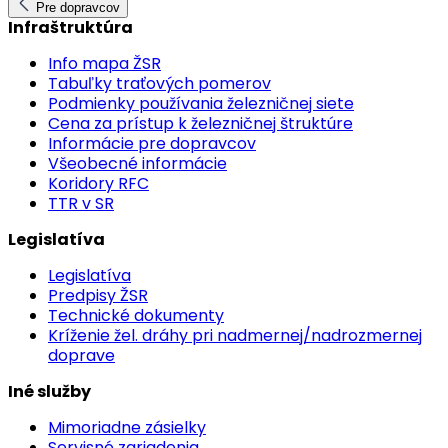
Pre dopravcov
Infraštruktúra
Info mapa ŽSR
Tabuľky traťových pomerov
Podmienky používania železničnej siete
Cena za prístup k železničnej štruktúre
Informácie pre dopravcov
Všeobecné informácie
Koridory RFC
TTR v SR
Legislatíva
Legislatíva
Predpisy ŽSR
Technické dokumenty
Kríženie žel. dráhy pri nadmernej/nadrozmernej
doprave
Iné služby
Mimoriadne zásielky
Servisné zariadenia