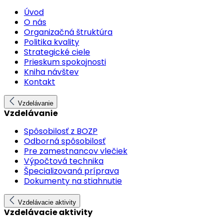
Úvod
O nás
Organizačná štruktúra
Politika kvality
Strategické ciele
Prieskum spokojnosti
Kniha návštev
Kontakt
Vzdelávanie
Vzdelávanie
Spôsobilosť z BOZP
Odborná spôsobilosť
Pre zamestnancov vlečiek
Výpočtová technika
Špecializovaná príprava
Dokumenty na stiahnutie
Vzdelávacie aktivity
Vzdelávacie aktivity