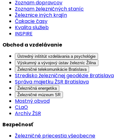
Zoznam dopravcov
Zoznam železničných staníc
Železnice iných krajín
Čakacie časy
Kvalita služieb
INSPIRE
Obchod a vzdelávanie
Ústredný inštitút vzdelávania a psychológie
Výskumný a vývojový ústav železníc Žilina
Železničné telekomunikácie Bratislava
Stredisko železničnej geodézie Bratislava
Správa majetku ŽSR Bratislava
Železničná energetika
Železničné múzeum SR
Mostný obvod
CLaO
Archív ŽSR
Bezpečnosť
Železničné priecestia všeobecne