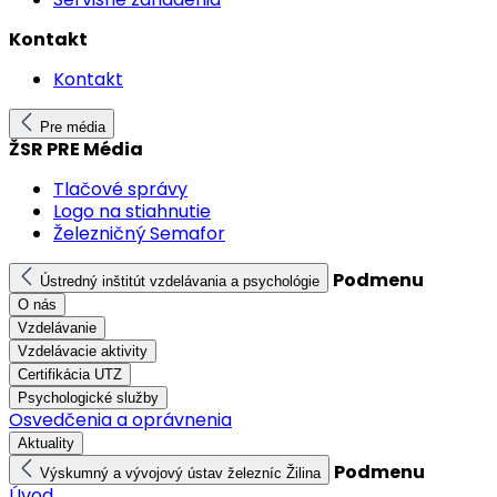
Kontakt
Kontakt
Pre média
ŽSR PRE Média
Tlačové správy
Logo na stiahnutie
Železničný Semafor
Podmenu
Ústredný inštitút vzdelávania a psychológie
O nás
Vzdelávanie
Vzdelávacie aktivity
Certifikácia UTZ
Psychologické služby
Osvedčenia a oprávnenia
Aktuality
Podmenu
Výskumný a vývojový ústav železníc Žilina
Úvod