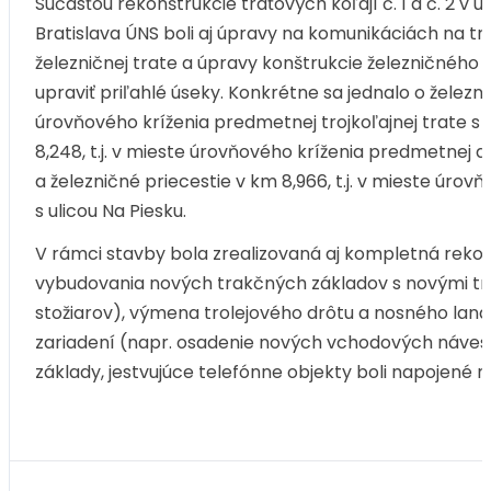
Súčasťou rekonštrukcie traťových koľají č. 1 a č. 2 v
Bratislava ÚNS boli aj úpravy na komunikáciách na t
železničnej trate a úpravy konštrukcie železničného
upraviť priľahlé úseky. Konkrétne sa jednalo o železnič
úrovňového kríženia predmetnej trojkoľajnej trate s 
8,248, t.j. v mieste úrovňového kríženia predmetnej d
a železničné priecestie v km 8,966, t.j. v mieste úrov
s ulicou Na Piesku.
V rámci stavby bola zrealizovaná aj kompletná reko
vybudovania nových trakčných základov s novými tr
stožiarov), výmena trolejového drôtu a nosného la
zariadení (napr. osadenie nových vchodových návest
základy, jestvujúce telefónne objekty boli napojené 