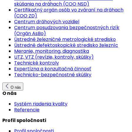
skúšania na dráhach (COO NSD)
Certifikačný orgán osôb vo zváraní na dráhach
(COO ZD)
Centrum dráhových vozidiel
Centrum posudzovania bezpečnostných rizík
(Orgán AsBo)
Ústredné železničné metrologické stredisko
Ústredné defektoskopické stredisko železníc
Meranie, monitoring, diagnostika
UTZ, VTZ (revízie, kontroly, skúšky)
Technické kontroly
Expertízna a konzultačná činnosť
Technicko-bezpečnostné skúšky
O nás
O nás
Systém riadenia kvality
Referencie
Profil spoločnosti
Profil spoločnosti