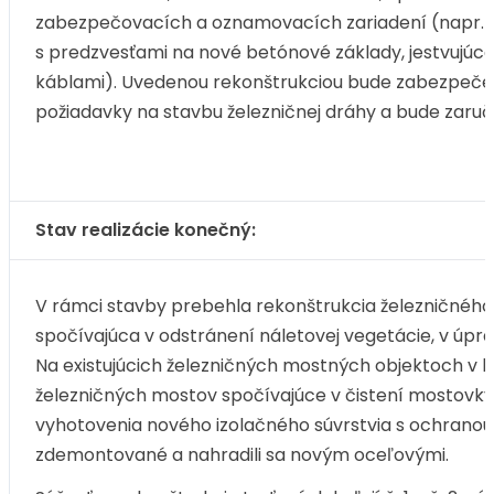
zabezpečovacích a oznamovacích zariadení (napr. 
s predzvesťami na nové betónové základy, jestvujúc
káblami). Uvedenou rekonštrukciou bude zabezpečen
požiadavky na stavbu železničnej dráhy a bude zaruč
Stav realizácie konečný:
V rámci stavby prebehla rekonštrukcia železničného
spočívajúca v odstránení náletovej vegetácie, v úpra
Na existujúcich železničných mostných objektoch v km
železničných mostov spočívajúce v čistení mostovky 
vyhotovenia nového izolačného súvrstvia s ochranou i
zdemontované a nahradili sa novým oceľovými.