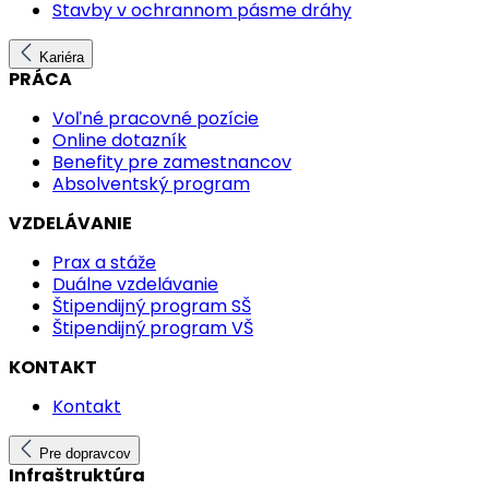
Stavby v ochrannom pásme dráhy
Kariéra
PRÁCA
Voľné pracovné pozície
Online dotazník
Benefity pre zamestnancov
Absolventský program
VZDELÁVANIE
Prax a stáže
Duálne vzdelávanie
Štipendijný program SŠ
Štipendijný program VŠ
KONTAKT
Kontakt
Pre dopravcov
Infraštruktúra