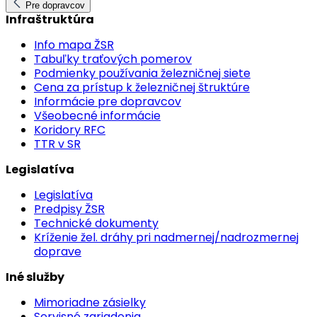
Pre dopravcov
Infraštruktúra
Info mapa ŽSR
Tabuľky traťových pomerov
Podmienky používania železničnej siete
Cena za prístup k železničnej štruktúre
Informácie pre dopravcov
Všeobecné informácie
Koridory RFC
TTR v SR
Legislatíva
Legislatíva
Predpisy ŽSR
Technické dokumenty
Kríženie žel. dráhy pri nadmernej/nadrozmernej
doprave
Iné služby
Mimoriadne zásielky
Servisné zariadenia