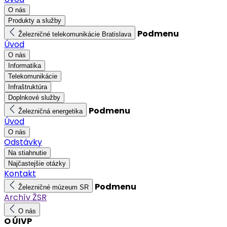
O nás
Produkty a služby
Podmenu
Železničné telekomunikácie Bratislava
Úvod
O nás
Informatika
Telekomunikácie
Infraštruktúra
Doplnkové služby
Podmenu
Železničná energetika
Úvod
O nás
Odstávky
Na stiahnutie
Najčastejšie otázky
Kontakt
Podmenu
Železničné múzeum SR
Archív ŽSR
O nás
O ÚIVP