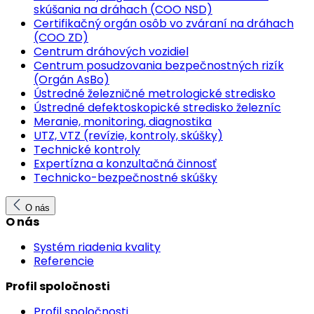
skúšania na dráhach (COO NSD)
Certifikačný orgán osôb vo zváraní na dráhach
(COO ZD)
Centrum dráhových vozidiel
Centrum posudzovania bezpečnostných rizík
(Orgán AsBo)
Ústredné železničné metrologické stredisko
Ústredné defektoskopické stredisko železníc
Meranie, monitoring, diagnostika
UTZ, VTZ (revízie, kontroly, skúšky)
Technické kontroly
Expertízna a konzultačná činnosť
Technicko-bezpečnostné skúšky
O nás
O nás
Systém riadenia kvality
Referencie
Profil spoločnosti
Profil spoločnosti