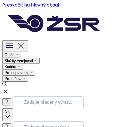
Preskočiť na hlavný obsah
O nás
Služby verejnosti
Kariéra
Pre dopravcov
Pre média
SK