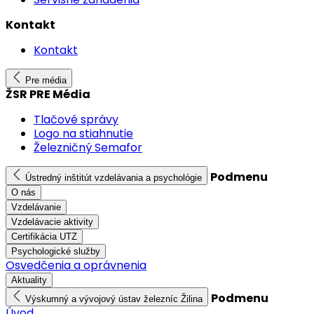
Kontakt
Kontakt
Pre média
ŽSR PRE Média
Tlačové správy
Logo na stiahnutie
Železničný Semafor
Podmenu
Ústredný inštitút vzdelávania a psychológie
O nás
Vzdelávanie
Vzdelávacie aktivity
Certifikácia UTZ
Psychologické služby
Osvedčenia a oprávnenia
Aktuality
Podmenu
Výskumný a vývojový ústav železníc Žilina
Úvod