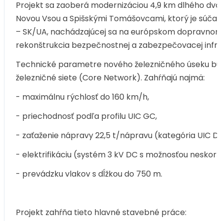
Projekt sa zaoberá modernizáciou 4,9 km dlhého dvoj
Novou Vsou a Spišskými Tomášovcami, ktorý je súčasťo
– SK/UA, nachádzajúcej sa na európskom dopravnom k
rekonštrukcia bezpečnostnej a zabezpečovacej infraš
Technické parametre nového železničného úseku bud
železničné siete (Core Network). Zahŕňajú najmä:
- maximálnu rýchlosť do 160 km/h,
- priechodnosť podľa profilu UIC GC,
- zaťaženie nápravy 22,5 t/nápravu (kategória UIC D
- elektrifikáciu (systém 3 kV DC s možnosťou neskor
- prevádzku vlakov s dĺžkou do 750 m.
Projekt zahŕňa tieto hlavné stavebné práce: