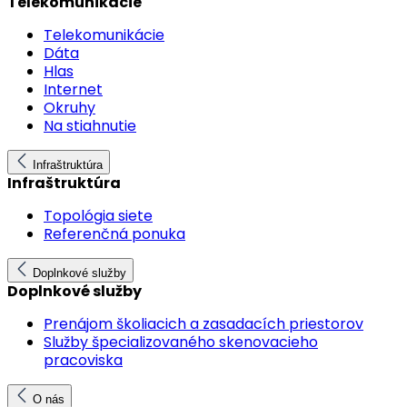
Telekomunikácie
Telekomunikácie
Dáta
Hlas
Internet
Okruhy
Na stiahnutie
Infraštruktúra
Infraštruktúra
Topológia siete
Referenčná ponuka
Doplnkové služby
Doplnkové služby
Prenájom školiacich a zasadacích priestorov
Služby špecializovaného skenovacieho
pracoviska
O nás