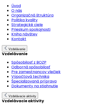
Úvod
O nás
Organizačná štruktúra
Politika kvality
Strategické ciele
Prieskum spokojnosti
Kniha návštev
Kontakt
Vzdelávanie
Vzdelávanie
Spôsobilosť z BOZP
Odborná spôsobilosť
Pre zamestnancov vlečiek
Výpočtová technika
Špecializovaná príprava
Dokumenty na stiahnutie
Vzdelávacie aktivity
Vzdelávacie aktivity