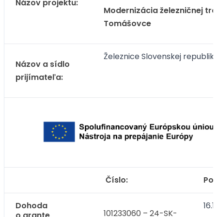
Názov projektu:
Modernizácia železničnej tra
Tomášovce
Železnice Slovenskej republiky
Názov a sídlo
prijímateľa:
Číslo:
Pod
Dohoda
16.
101233060 – 24-SK-
o grante