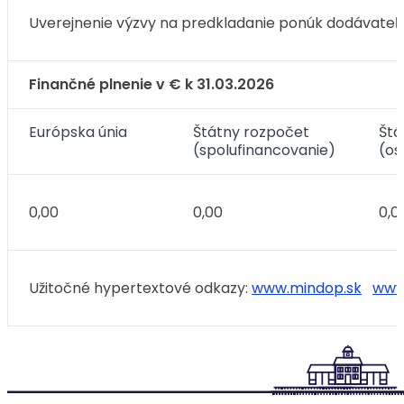
Uverejnenie výzvy na predkladanie ponúk dodávateľ
Finančné plnenie v € k 31.03.2026
Európska únia
Štátny rozpočet
Štá
(spolufinancovanie)
(os
0,00
0,00
0,0
Užitočné hypertextové odkazy:
www.mindop.sk
www