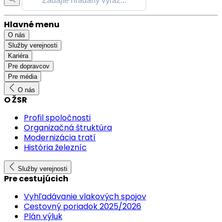
Hlavné menu
O nás
Služby verejnosti
Kariéra
Pre dopravcov
Pre média
O nás
O ŽSR
Profil spoločnosti
Organizačná štruktúra
Modernizácia tratí
História železníc
Služby verejnosti
Pre cestujúcich
Vyhľadávanie vlakových spojov
Cestovný poriadok 2025/2026
Plán výluk