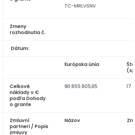
TC-MRLVSNV
Zmeny
rozhodnutia č.
Dátum:
Európska únia
Štá
(sp
Celkové
96 855 805,95
17 
náklady v €
podľa Dohody
o grante
Zmluvní
Názov
Zm
partneri / Popis
zmluvy