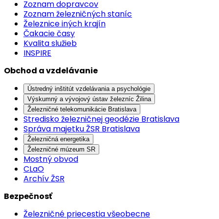
Zoznam dopravcov
Zoznam železničných staníc
Železnice iných krajín
Čakacie časy
Kvalita služieb
INSPIRE
Obchod a vzdelávanie
Ústredný inštitút vzdelávania a psychológie
Výskumný a vývojový ústav železníc Žilina
Železničné telekomunikácie Bratislava
Stredisko železničnej geodézie Bratislava
Správa majetku ŽSR Bratislava
Železničná energetika
Železničné múzeum SR
Mostný obvod
CLaO
Archív ŽSR
Bezpečnosť
Železničné priecestia všeobecne