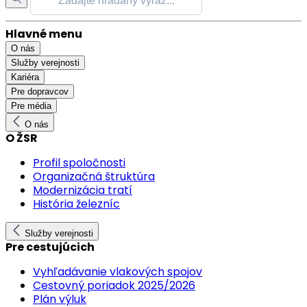
Hlavné menu
O nás
Služby verejnosti
Kariéra
Pre dopravcov
Pre média
O nás
O ŽSR
Profil spoločnosti
Organizačná štruktúra
Modernizácia tratí
História železníc
Služby verejnosti
Pre cestujúcich
Vyhľadávanie vlakových spojov
Cestovný poriadok 2025/2026
Plán výluk