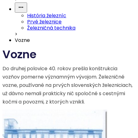
História železníc
Prvé železnice
Železničná technika
>
Vozne
Vozne
Do druhej polovice 40. rokov prešla konštrukcia
vozňov pomerne významným vývojom. Železničné
vozne, používané na prvých slovenských železniciach,
už dávno nemali prakticky nič spoločné s cestnými
kočmi a povozmi, z ktorých vznikli.