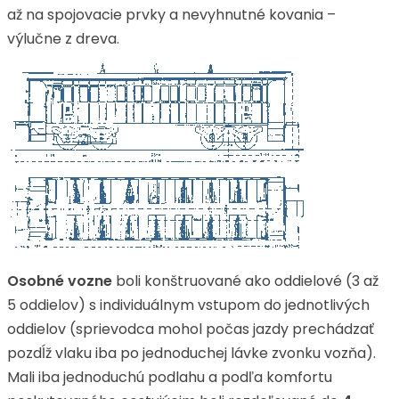
až na spojovacie prvky a nevyhnutné kovania –
výlučne z dreva.
Osobné vozne
boli konštruované ako oddielové (3 až
5 oddielov) s individuálnym vstupom do jednotlivých
oddielov (sprievodca mohol počas jazdy prechádzať
pozdĺž vlaku iba po jednoduchej lávke zvonku vozňa).
Mali iba jednoduchú podlahu a podľa komfortu