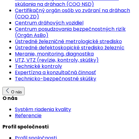
skúšania na dráhach (COO NSD)
Certifikačný orgán osôb vo zváraní na dráhach
(COO ZD)
Centrum dráhových vozidiel
Centrum posudzovania bezpečnostných rizík
(Orgán AsBo)
Ústredné železničné metrologické stredisko
Ústredné defektoskopické stredisko železníc
Meranie, monitoring, diagnostika
UTZ, VTZ (revízie, kontroly, skúšky)
Technické kontroly
Expertízna a konzultačná činnosť
Technicko-bezpečnostné skúšky
O nás
O nás
Systém riadenia kvality
Referencie
Profil spoločnosti
Profil spoločnosti