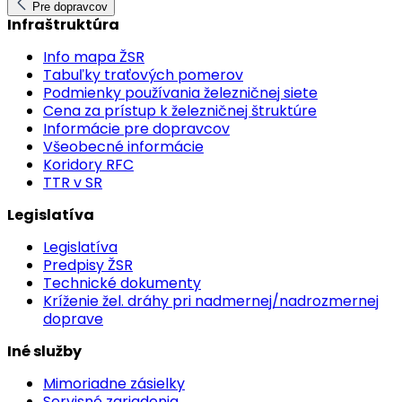
Pre dopravcov
Infraštruktúra
Info mapa ŽSR
Tabuľky traťových pomerov
Podmienky používania železničnej siete
Cena za prístup k železničnej štruktúre
Informácie pre dopravcov
Všeobecné informácie
Koridory RFC
TTR v SR
Legislatíva
Legislatíva
Predpisy ŽSR
Technické dokumenty
Kríženie žel. dráhy pri nadmernej/nadrozmernej
doprave
Iné služby
Mimoriadne zásielky
Servisné zariadenia