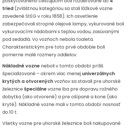
poskytovaného cestujúcim boli rozdeľované do
4
tried
(zvláštnou kategóriou sa stali lôžkové vozne
zavedené StEG v roku 1858). Ich osvetlenie
zabezpečovali stropné olejové lampy, vykurované boli
vykurovacími nádobami s teplou vodou, zasúvanými
pod sedadlá. Vo vozňoch nebola toaleta.
Charakteristickým pre toto prvé obdobie boli
pomerne malé rozmery oddielov.
Nákladné vozne
neboli v tomto období príliš
špecializované – okrem viac menej
univerzálnych
krytých a otvorených
vozňov sa stavali pre uhorské
železnice
špeciálne
vozne iba pre dopravu rožného
dobytka (ako otvorené) a pre ošípané a kone (ako
kryté). Nákladné vozne mali v tomto období nosnosť
do 10 t.
Všetky vozne pre uhorské železnice boli nakupované