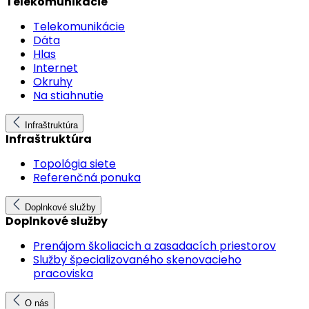
Telekomunikácie
Telekomunikácie
Dáta
Hlas
Internet
Okruhy
Na stiahnutie
Infraštruktúra
Infraštruktúra
Topológia siete
Referenčná ponuka
Doplnkové služby
Doplnkové služby
Prenájom školiacich a zasadacích priestorov
Služby špecializovaného skenovacieho
pracoviska
O nás