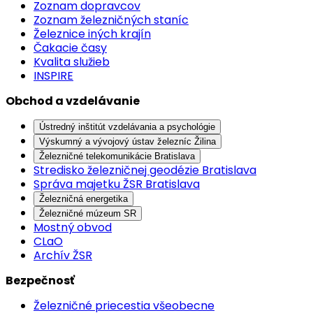
Zoznam dopravcov
Zoznam železničných staníc
Železnice iných krajín
Čakacie časy
Kvalita služieb
INSPIRE
Obchod a vzdelávanie
Ústredný inštitút vzdelávania a psychológie
Výskumný a vývojový ústav železníc Žilina
Železničné telekomunikácie Bratislava
Stredisko železničnej geodézie Bratislava
Správa majetku ŽSR Bratislava
Železničná energetika
Železničné múzeum SR
Mostný obvod
CLaO
Archív ŽSR
Bezpečnosť
Železničné priecestia všeobecne