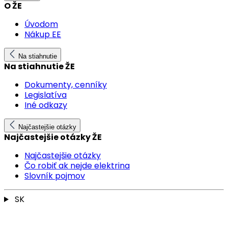
O ŽE
Úvodom
Nákup EE
Na stiahnutie
Na stiahnutie ŽE
Dokumenty, cenníky
Legislatíva
Iné odkazy
Najčastejšie otázky
Najčastejšie otázky ŽE
Najčastejšie otázky
Čo robiť ak nejde elektrina
Slovník pojmov
SK