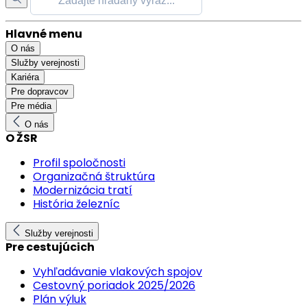
Hlavné menu
O nás
Služby verejnosti
Kariéra
Pre dopravcov
Pre média
O nás
O ŽSR
Profil spoločnosti
Organizačná štruktúra
Modernizácia tratí
História železníc
Služby verejnosti
Pre cestujúcich
Vyhľadávanie vlakových spojov
Cestovný poriadok 2025/2026
Plán výluk