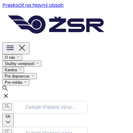
Preskočiť na hlavný obsah
O nás
Služby verejnosti
Kariéra
Pre dopravcov
Pre média
SK