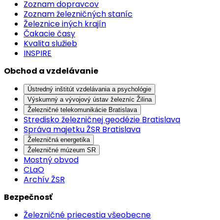
Zoznam dopravcov
Zoznam železničných staníc
Železnice iných krajín
Čakacie časy
Kvalita služieb
INSPIRE
Obchod a vzdelávanie
Ústredný inštitút vzdelávania a psychológie
Výskumný a vývojový ústav železníc Žilina
Železničné telekomunikácie Bratislava
Stredisko železničnej geodézie Bratislava
Správa majetku ŽSR Bratislava
Železničná energetika
Železničné múzeum SR
Mostný obvod
CLaO
Archív ŽSR
Bezpečnosť
Železničné priecestia všeobecne