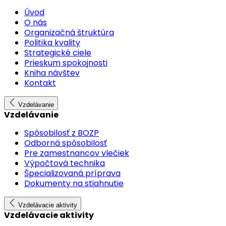
Úvod
O nás
Organizačná štruktúra
Politika kvality
Strategické ciele
Prieskum spokojnosti
Kniha návštev
Kontakt
Vzdelávanie
Vzdelávanie
Spôsobilosť z BOZP
Odborná spôsobilosť
Pre zamestnancov vlečiek
Výpočtová technika
Špecializovaná príprava
Dokumenty na stiahnutie
Vzdelávacie aktivity
Vzdelávacie aktivity