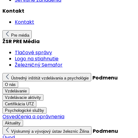
Kontakt
Kontakt
Pre média
ŽSR PRE Média
Tlačové správy
Logo na stiahnutie
Železničný Semafor
Podmenu
Ústredný inštitút vzdelávania a psychológie
O nás
Vzdelávanie
Vzdelávacie aktivity
Certifikácia UTZ
Psychologické služby
Osvedčenia a oprávnenia
Aktuality
Podmenu
Výskumný a vývojový ústav železníc Žilina
Úvod