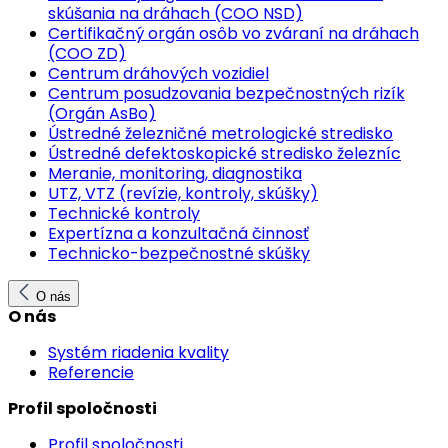
skúšania na dráhach (COO NSD)
Certifikačný orgán osôb vo zváraní na dráhach
(COO ZD)
Centrum dráhových vozidiel
Centrum posudzovania bezpečnostných rizík
(Orgán AsBo)
Ústredné železničné metrologické stredisko
Ústredné defektoskopické stredisko železníc
Meranie, monitoring, diagnostika
UTZ, VTZ (revízie, kontroly, skúšky)
Technické kontroly
Expertízna a konzultačná činnosť
Technicko-bezpečnostné skúšky
O nás
O nás
Systém riadenia kvality
Referencie
Profil spoločnosti
Profil spoločnosti