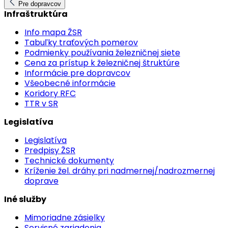
Pre dopravcov
Infraštruktúra
Info mapa ŽSR
Tabuľky traťových pomerov
Podmienky používania železničnej siete
Cena za prístup k železničnej štruktúre
Informácie pre dopravcov
Všeobecné informácie
Koridory RFC
TTR v SR
Legislatíva
Legislatíva
Predpisy ŽSR
Technické dokumenty
Kríženie žel. dráhy pri nadmernej/nadrozmernej
doprave
Iné služby
Mimoriadne zásielky
Servisné zariadenia