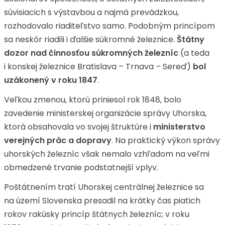
súvisiacich s výstavbou a najmä prevádzkou,
rozhodovalo riaditeľstvo samo. Podobným princípom
sa neskôr riadili i ďalšie súkromné železnice.
Štátny
dozor nad činnosťou súkromných železníc
(a teda
i konskej železnice Bratislava – Trnava – Sereď)
bol
uzákonený v roku 1847
.
Veľkou zmenou, ktorú priniesol rok 1848, bolo
zavedenie ministerskej organizácie správy Uhorska,
ktorá obsahovala vo svojej štruktúre i
ministerstvo
verejných prác a dopravy
. Na praktický výkon správy
uhorských železníc však nemalo vzhľadom na veľmi
obmedzené trvanie podstatnejší vplyv.
Poštátnením tratí Uhorskej centrálnej železnice sa
na území Slovenska presadil na krátky čas piatich
rokov rakúsky princíp štátnych železníc; v roku