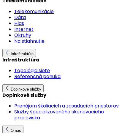
Telekomunikácie
Telekomunikácie
Dáta
Hlas
Internet
Okruhy
Na stiahnutie
Infraštruktúra
Infraštruktúra
Topológia siete
Referenčná ponuka
Doplnkové služby
Doplnkové služby
Prenájom školiacich a zasadacích priestorov
Služby špecializovaného skenovacieho
pracoviska
O nás