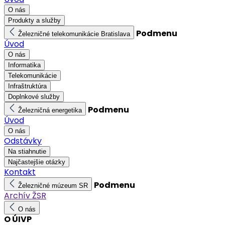
O nás
Produkty a služby
Podmenu
Železničné telekomunikácie Bratislava
Úvod
O nás
Informatika
Telekomunikácie
Infraštruktúra
Doplnkové služby
Podmenu
Železničná energetika
Úvod
O nás
Odstávky
Na stiahnutie
Najčastejšie otázky
Kontakt
Podmenu
Železničné múzeum SR
Archív ŽSR
O nás
O ÚIVP