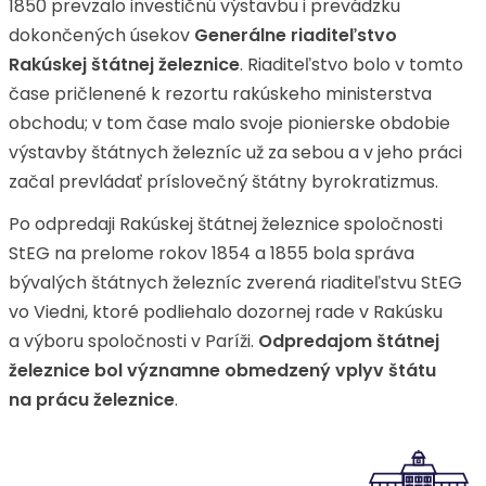
1850 prevzalo investičnú výstavbu i prevádzku
dokončených úsekov
Generálne riaditeľstvo
Rakúskej štátnej železnice
. Riaditeľstvo bolo v tomto
čase pričlenené k rezortu rakúskeho ministerstva
obchodu; v tom čase malo svoje pionierske obdobie
výstavby štátnych železníc už za sebou a v jeho práci
začal prevládať príslovečný štátny byrokratizmus.
Po odpredaji Rakúskej štátnej železnice spoločnosti
StEG na prelome rokov 1854 a 1855 bola správa
bývalých štátnych železníc zverená riaditeľstvu StEG
vo Viedni, ktoré podliehalo dozornej rade v Rakúsku
a výboru spoločnosti v Paríži.
Odpredajom štátnej
železnice bol významne obmedzený vplyv štátu
na prácu železnice
.