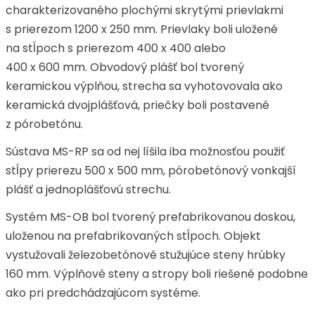
charakterizovaného plochými skrytými prievlakmi
s prierezom 1200 x 250 mm. Prievlaky boli uložené
na stĺpoch s prierezom 400 x 400 alebo
400 x 600 mm. Obvodový plášť bol tvorený
keramickou výplňou, strecha sa vyhotovovala ako
keramická dvojplášťová, priečky boli postavené
z pórobetónu.
Sústava MS-RP sa od nej líšila iba možnosťou použiť
stĺpy prierezu 500 x 500 mm, pórobetónový vonkajší
plášť a jednoplášťovú strechu.
Systém MS-OB bol tvorený prefabrikovanou doskou,
uloženou na prefabrikovaných stĺpoch. Objekt
vystužovali železobetónové stužujúce steny hrúbky
160 mm. Výplňové steny a stropy boli riešené podobne
ako pri predchádzajúcom systéme.