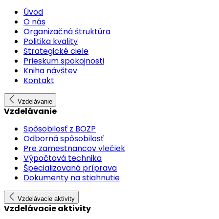
Úvod
O nás
Organizačná štruktúra
Politika kvality
Strategické ciele
Prieskum spokojnosti
Kniha návštev
Kontakt
Vzdelávanie
Vzdelávanie
Spôsobilosť z BOZP
Odborná spôsobilosť
Pre zamestnancov vlečiek
Výpočtová technika
Špecializovaná príprava
Dokumenty na stiahnutie
Vzdelávacie aktivity
Vzdelávacie aktivity