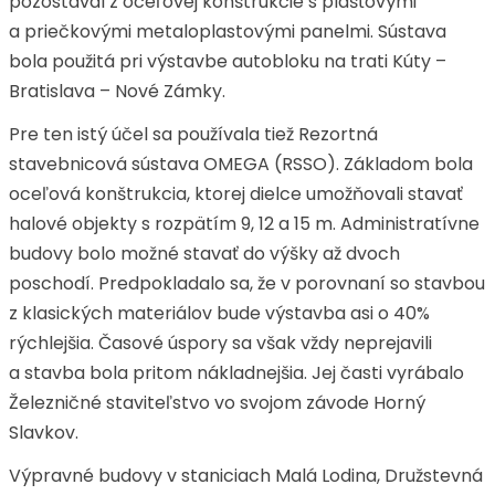
pozostával z oceľovej konštrukcie s plášťovými
a priečkovými metaloplastovými panelmi. Sústava
bola použitá pri výstavbe autobloku na trati Kúty –
Bratislava – Nové Zámky.
Pre ten istý účel sa používala tiež Rezortná
stavebnicová sústava OMEGA (RSSO). Základom bola
oceľová konštrukcia, ktorej dielce umožňovali stavať
halové objekty s rozpätím 9, 12 a 15 m. Administratívne
budovy bolo možné stavať do výšky až dvoch
poschodí. Predpokladalo sa, že v porovnaní so stavbou
z klasických materiálov bude výstavba asi o 40%
rýchlejšia. Časové úspory sa však vždy neprejavili
a stavba bola pritom nákladnejšia. Jej časti vyrábalo
Železničné staviteľstvo vo svojom závode Horný
Slavkov.
Výpravné budovy v staniciach Malá Lodina, Družstevná