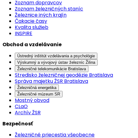
Zoznam dopravcov
Zoznam železničných staníc
Železnice iných krajín
Čakacie časy
Kvalita služieb
INSPIRE
Obchod a vzdelávanie
Ústredný inštitút vzdelávania a psychológie
Výskumný a vývojový ústav železníc Žilina
Železničné telekomunikácie Bratislava
Stredisko železničnej geodézie Bratislava
Správa majetku ŽSR Bratislava
Železničná energetika
Železničné múzeum SR
Mostný obvod
CLaO
Archív ŽSR
Bezpečnosť
Železničné priecestia všeobecne