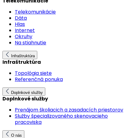
Telekomunikácie
Telekomunikácie
Dáta
Hlas
Internet
Okruhy
Na stiahnutie
Infraštruktúra
Infraštruktúra
Topológia siete
Referenčná ponuka
Doplnkové služby
Doplnkové služby
Prenájom školiacich a zasadacích priestorov
Služby špecializovaného skenovacieho
pracoviska
O nás