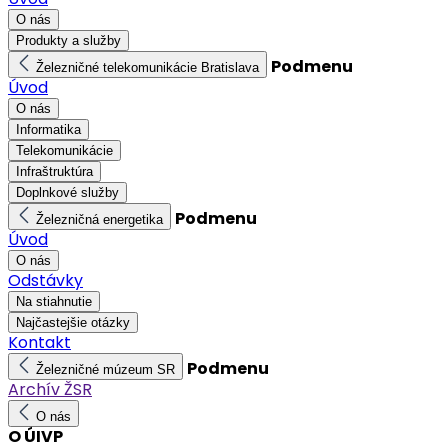
O nás
Produkty a služby
Podmenu
Železničné telekomunikácie Bratislava
Úvod
O nás
Informatika
Telekomunikácie
Infraštruktúra
Doplnkové služby
Podmenu
Železničná energetika
Úvod
O nás
Odstávky
Na stiahnutie
Najčastejšie otázky
Kontakt
Podmenu
Železničné múzeum SR
Archív ŽSR
O nás
O ÚIVP