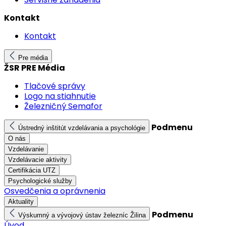
Kontakt
Kontakt
Pre média
ŽSR PRE Média
Tlačové správy
Logo na stiahnutie
Železničný Semafor
Podmenu
Ústredný inštitút vzdelávania a psychológie
O nás
Vzdelávanie
Vzdelávacie aktivity
Certifikácia UTZ
Psychologické služby
Osvedčenia a oprávnenia
Aktuality
Podmenu
Výskumný a vývojový ústav železníc Žilina
Úvod