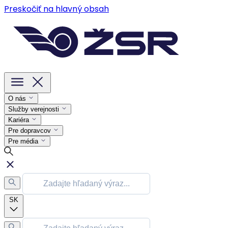
Preskočiť na hlavný obsah
O nás
Služby verejnosti
Kariéra
Pre dopravcov
Pre média
SK