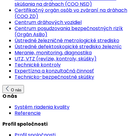
skúšania na dráhach (COO NSD)
Certifikačný orgán osôb vo zváraní na dráhach
(COO ZD)
Centrum dráhových vozidiel
Centrum posudzovania bezpečnostných rizík
(Orgán AsBo)
Ústredné železničné metrologické stredisko
Ústredné defektoskopické stredisko železníc
Meranie, monitoring, diagnostika
UTZ, VTZ (revízie, kontroly, skúšky)
Technické kontroly
Expertízna a konzultačná činnosť
Technicko-bezpečnostné skúšky
O nás
O nás
Systém riadenia kvality
Referencie
Profil spoločnosti
Profil spoločnosti