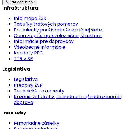
Pre dopravcov
Infraštruktúra
Info mapa ŽSR
Tabuľky traťových pomerov
Podmienky používania železničnej siete
Cena za prístup k železničnej štruktúre
Informácie pre dopravcov
Všeobecné informácie
Koridory RFC
TTR v SR
Legislatíva
Legislatíva
Predpisy ŽSR
Technické dokumenty
Kríženie žel. dráhy pri nadmernej/nadrozmernej
doprave
Iné služby
Mimoriadne zásielky
Servisné zariadenia