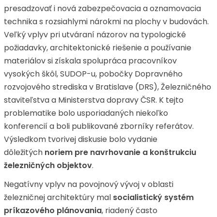
presadzovať i nová zabezpečovacia a oznamovacia
technika s rozsiahlymi nárokmi na plochy v budovách.
Veľký vplyv pri utváraní názorov na typologické
požiadavky, architektonické riešenie a používanie
materiálov si získala spolupráca pracovníkov
vysokých škôl, SUDOP-u, pobočky Dopravného
rozvojového strediska v Bratislave (DRS), Železničného
staviteľstva a Ministerstva dopravy ČSR. K tejto
problematike bolo usporiadaných niekoľko
konferencií a boli publikované zborníky referátov.
Výsledkom tvorivej diskusie bolo vydanie
dôležitých
noriem pre navrhovanie a
konštrukciu
železničných objektov
.
Negatívny vplyv na povojnový vývoj v oblasti
železničnej architektúry mal
socialistický systém
príkazového plánovania
, riadený často