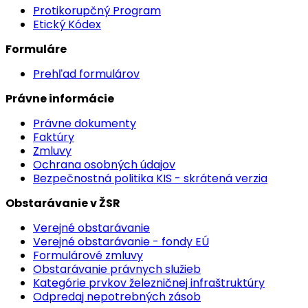
Protikorupčný Program
Etický Kódex
Formuláre
Prehľad formulárov
Právne informácie
Právne dokumenty
Faktúry
Zmluvy
Ochrana osobných údajov
Bezpečnostná politika KIS - skrátená verzia
Obstarávanie v ŽSR
Verejné obstarávanie
Verejné obstarávanie - fondy EÚ
Formulárové zmluvy
Obstarávanie právnych služieb
Kategórie prvkov železničnej infraštruktúry
Odpredaj nepotrebných zásob