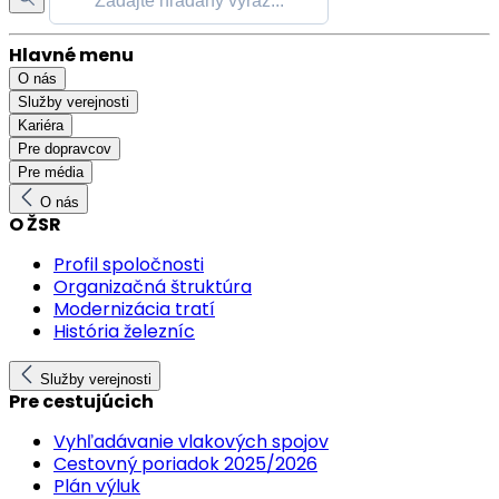
Hlavné menu
O nás
Služby verejnosti
Kariéra
Pre dopravcov
Pre média
O nás
O ŽSR
Profil spoločnosti
Organizačná štruktúra
Modernizácia tratí
História železníc
Služby verejnosti
Pre cestujúcich
Vyhľadávanie vlakových spojov
Cestovný poriadok 2025/2026
Plán výluk