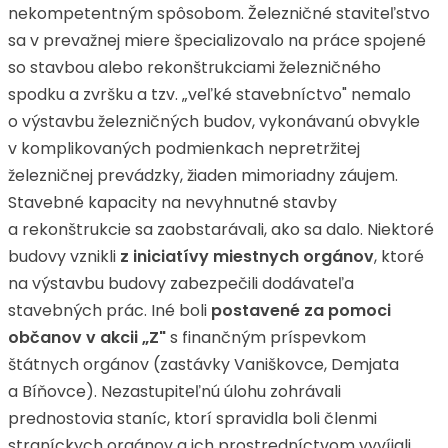
nekompetentným spôsobom. Železničné staviteľstvo
sa v prevažnej miere špecializovalo na práce spojené
so stavbou alebo rekonštrukciami železničného
spodku a zvršku a tzv. „veľké stavebníctvo" nemalo
o výstavbu železničných budov, vykonávanú obvykle
v komplikovaných podmienkach nepretržitej
železničnej prevádzky, žiaden mimoriadny záujem.
Stavebné kapacity na nevyhnutné stavby
a rekonštrukcie sa zaobstarávali, ako sa dalo. Niektoré
budovy vznikli
z iniciatívy miestnych orgánov
, ktoré
na výstavbu budovy zabezpečili dodávateľa
stavebných prác. Iné boli
postavené za pomoci
občanov v akcii „Z"
s finančným príspevkom
štátnych orgánov (zastávky Vaniškovce, Demjata
a Bíňovce). Nezastupiteľnú úlohu zohrávali
prednostovia staníc, ktorí spravidla boli členmi
straníckych orgánov a ich prostredníctvom vyvíjali