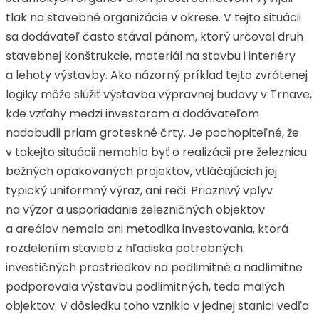
tlak na stavebné organizácie v okrese. V tejto situácii
sa dodávateľ často stával pánom, ktorý určoval druh
stavebnej konštrukcie, materiál na stavbu i interiéry
a lehoty výstavby. Ako názorný príklad tejto zvrátenej
logiky môže slúžiť výstavba výpravnej budovy v Trnave,
kde vzťahy medzi investorom a dodávateľom
nadobudli priam groteskné črty. Je pochopiteľné, že
v takejto situácii nemohlo byť o realizácii pre železnicu
bežných opakovaných projektov, vtláčajúcich jej
typický uniformný výraz, ani reči. Priaznivý vplyv
na výzor a usporiadanie železničných objektov
a areálov nemala ani metodika investovania, ktorá
rozdelením stavieb z hľadiska potrebných
investičných prostriedkov na podlimitné a nadlimitne
podporovala výstavbu podlimitných, teda malých
objektov. V dôsledku toho vzniklo v jednej stanici vedľa