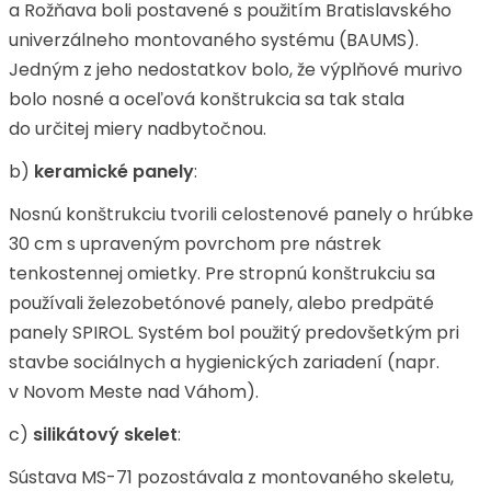
a Rožňava boli postavené s použitím Bratislavského
univerzálneho montovaného systému (BAUMS).
Jedným z jeho nedostatkov bolo, že výplňové murivo
bolo nosné a oceľová konštrukcia sa tak stala
do určitej miery nadbytočnou.
b)
keramické panely
:
Nosnú konštrukciu tvorili celostenové panely o hrúbke
30 cm s upraveným povrchom pre nástrek
tenkostennej omietky. Pre stropnú konštrukciu sa
používali železobetónové panely, alebo predpäté
panely SPIROL. Systém bol použitý predovšetkým pri
stavbe sociálnych a hygienických zariadení (napr.
v Novom Meste nad Váhom).
c)
silikátový skelet
:
Sústava MS-71 pozostávala z montovaného skeletu,