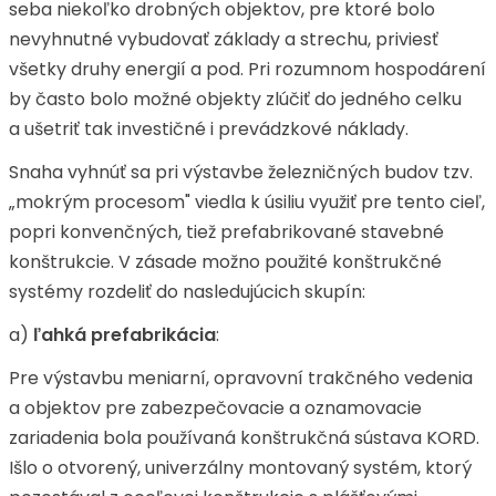
seba niekoľko drobných objektov, pre ktoré bolo
nevyhnutné vybudovať základy a strechu, priviesť
všetky druhy energií a pod. Pri rozumnom hospodárení
by často bolo možné objekty zlúčiť do jedného celku
a ušetriť tak investičné i prevádzkové náklady.
Snaha vyhnúť sa pri výstavbe železničných budov tzv.
„mokrým procesom" viedla k úsiliu využiť pre tento cieľ,
popri konvenčných, tiež prefabrikované stavebné
konštrukcie. V zásade možno použité konštrukčné
systémy rozdeliť do nasledujúcich skupín:
a)
ľahká prefabrikácia
:
Pre výstavbu meniarní, opravovní trakčného vedenia
a objektov pre zabezpečovacie a oznamovacie
zariadenia bola používaná konštrukčná sústava KORD.
Išlo o otvorený, univerzálny montovaný systém, ktorý