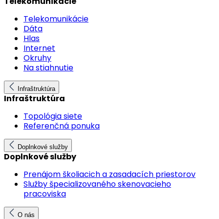
Telekomunikácie
Telekomunikácie
Dáta
Hlas
Internet
Okruhy
Na stiahnutie
Infraštruktúra
Infraštruktúra
Topológia siete
Referenčná ponuka
Doplnkové služby
Doplnkové služby
Prenájom školiacich a zasadacích priestorov
Služby špecializovaného skenovacieho
pracoviska
O nás