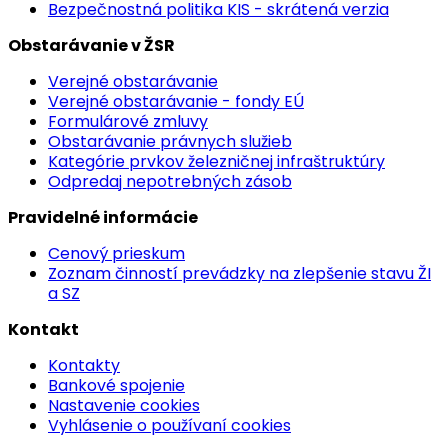
Bezpečnostná politika KIS - skrátená verzia
Obstarávanie v ŽSR
Verejné obstarávanie
Verejné obstarávanie - fondy EÚ
Formulárové zmluvy
Obstarávanie právnych služieb
Kategórie prvkov železničnej infraštruktúry
Odpredaj nepotrebných zásob
Pravidelné informácie
Cenový prieskum
Zoznam činností prevádzky na zlepšenie stavu ŽI
a SZ
Kontakt
Kontakty
Bankové spojenie
Nastavenie cookies
Vyhlásenie o používaní cookies