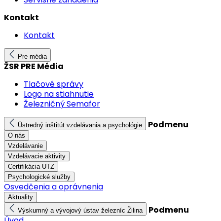
Kontakt
Kontakt
Pre média
ŽSR PRE Média
Tlačové správy
Logo na stiahnutie
Železničný Semafor
Podmenu
Ústredný inštitút vzdelávania a psychológie
O nás
Vzdelávanie
Vzdelávacie aktivity
Certifikácia UTZ
Psychologické služby
Osvedčenia a oprávnenia
Aktuality
Podmenu
Výskumný a vývojový ústav železníc Žilina
Úvod