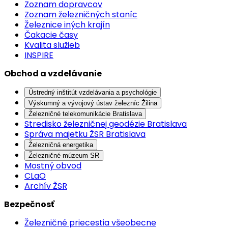
Zoznam dopravcov
Zoznam železničných staníc
Železnice iných krajín
Čakacie časy
Kvalita služieb
INSPIRE
Obchod a vzdelávanie
Ústredný inštitút vzdelávania a psychológie
Výskumný a vývojový ústav železníc Žilina
Železničné telekomunikácie Bratislava
Stredisko železničnej geodézie Bratislava
Správa majetku ŽSR Bratislava
Železničná energetika
Železničné múzeum SR
Mostný obvod
CLaO
Archív ŽSR
Bezpečnosť
Železničné priecestia všeobecne