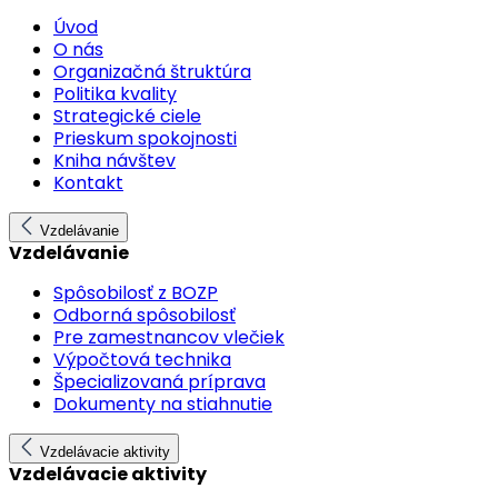
Úvod
O nás
Organizačná štruktúra
Politika kvality
Strategické ciele
Prieskum spokojnosti
Kniha návštev
Kontakt
Vzdelávanie
Vzdelávanie
Spôsobilosť z BOZP
Odborná spôsobilosť
Pre zamestnancov vlečiek
Výpočtová technika
Špecializovaná príprava
Dokumenty na stiahnutie
Vzdelávacie aktivity
Vzdelávacie aktivity