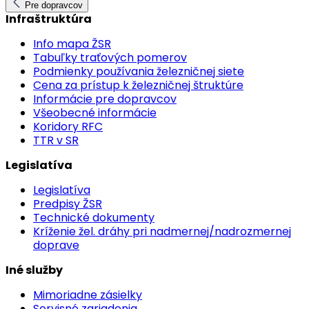
Pre dopravcov
Infraštruktúra
Info mapa ŽSR
Tabuľky traťových pomerov
Podmienky používania železničnej siete
Cena za prístup k železničnej štruktúre
Informácie pre dopravcov
Všeobecné informácie
Koridory RFC
TTR v SR
Legislatíva
Legislatíva
Predpisy ŽSR
Technické dokumenty
Kríženie žel. dráhy pri nadmernej/nadrozmernej
doprave
Iné služby
Mimoriadne zásielky
Servisné zariadenia