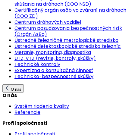
skúšania na dráhach (COO NSD)
Certifikačný orgán osôb vo zváraní na dráhach
(COO ZD)
Centrum dráhových vozidiel
Centrum posudzovania bezpečnostných rizík
(Orgán AsBo)
Ústredné železničné metrologické stredisko
Ústredné defektoskopické stredisko železníc
Meranie, monitoring, diagnostika
UTZ, VTZ (revízie, kontroly, skúšky)
Technické kontroly
Expertízna a konzultačná činnosť
Technicko-bezpečnostné skúšky
O nás
O nás
Systém riadenia kvality
Referencie
Profil spoločnosti
Profil spoločnosti