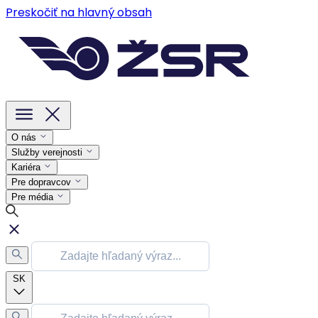
Preskočiť na hlavný obsah
O nás
Služby verejnosti
Kariéra
Pre dopravcov
Pre média
SK