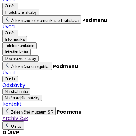
O nás
Produkty a služby
Podmenu
Železničné telekomunikácie Bratislava
Úvod
O nás
Informatika
Telekomunikácie
Infraštruktúra
Doplnkové služby
Podmenu
Železničná energetika
Úvod
O nás
Odstávky
Na stiahnutie
Najčastejšie otázky
Kontakt
Podmenu
Železničné múzeum SR
Archív ŽSR
O nás
O ÚIVP