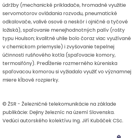
údržby (mechanické prikladače, hromadné využitie
servomotorov ovládania rozvodu, pneumatické
odkalovače, valivé osové a neskôr i ojničné a tyčové
ložiská), spaľovanie menejhodnotných palív (rošty
typu Houlson; kvalitné uhlie bolo čoraz viac využívané
v chemickom priemysle) i zvyšovanie tepelnej
účinnosti rušňového kotla (spaľovacie komory,
termosifóny). Predĺženie rozmerného kúreniska
spaľovacou komorou si vyžiadalo využiť vo významnej
miere kĺbové rozpierky.
© ŽSR - Železničné telekomunikácie na základe
publikácie: Dejiny železníc na území Slovenska.
Vedúci autorského kolektívu Ing. Jiří Kubáček CSc.