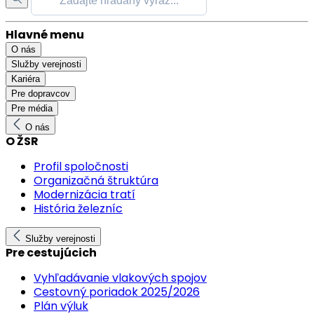
Hlavné menu
O nás
Služby verejnosti
Kariéra
Pre dopravcov
Pre média
O nás
O ŽSR
Profil spoločnosti
Organizačná štruktúra
Modernizácia tratí
História železníc
Služby verejnosti
Pre cestujúcich
Vyhľadávanie vlakových spojov
Cestovný poriadok 2025/2026
Plán výluk