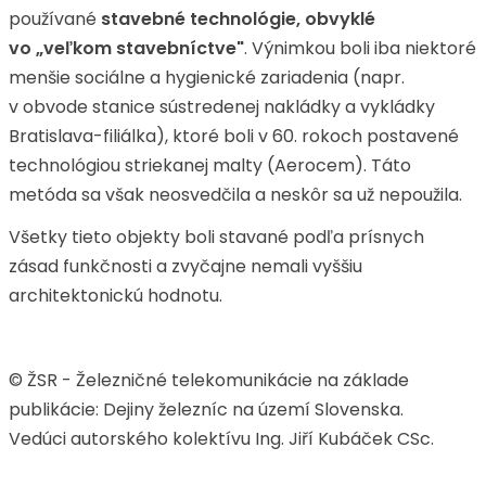
používané
stavebné technológie, obvyklé
vo „veľkom stavebníctve"
. Výnimkou boli iba niektoré
menšie sociálne a hygienické zariadenia (napr.
v obvode stanice sústredenej nakládky a vykládky
Bratislava-filiálka), ktoré boli v 60. rokoch postavené
technológiou striekanej malty (Aerocem). Táto
metóda sa však neosvedčila a neskôr sa už nepoužila.
Všetky tieto objekty boli stavané podľa prísnych
zásad funkčnosti a zvyčajne nemali vyššiu
architektonickú hodnotu.
© ŽSR - Železničné telekomunikácie na základe
publikácie: Dejiny železníc na území Slovenska.
Vedúci autorského kolektívu Ing. Jiří Kubáček CSc.