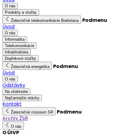
O nás
Produkty a služby
Podmenu
Železničné telekomunikácie Bratislava
Úvod
O nás
Informatika
Telekomunikácie
Infraštruktúra
Doplnkové služby
Podmenu
Železničná energetika
Úvod
O nás
Odstávky
Na stiahnutie
Najčastejšie otázky
Kontakt
Podmenu
Železničné múzeum SR
Archív ŽSR
O nás
O ÚIVP