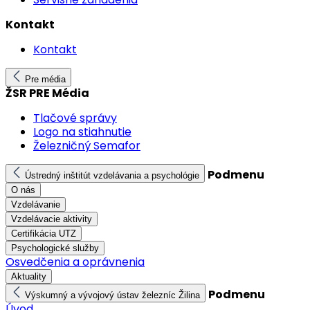
Kontakt
Kontakt
Pre média
ŽSR PRE Média
Tlačové správy
Logo na stiahnutie
Železničný Semafor
Podmenu
Ústredný inštitút vzdelávania a psychológie
O nás
Vzdelávanie
Vzdelávacie aktivity
Certifikácia UTZ
Psychologické služby
Osvedčenia a oprávnenia
Aktuality
Podmenu
Výskumný a vývojový ústav železníc Žilina
Úvod