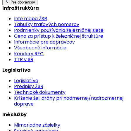
Pre dopravcov
Infraštruktúra
Info mapa ŽSR
Tabuľky traťových pomerov
Podmienky používania železničnej siete
Cena za prístup k železničnej štruktúre
Informácie pre dopravcov
Všeobecné informácie
Koridory RFC
TTR v SR
Legislatíva
Legislatíva
Predpisy ŽSR
Technické dokumenty
Kríženie žel. dráhy pri nadmernej/nadrozmernej
doprave
Iné služby
Mimoriadne zásielky
Servisné zariadenia