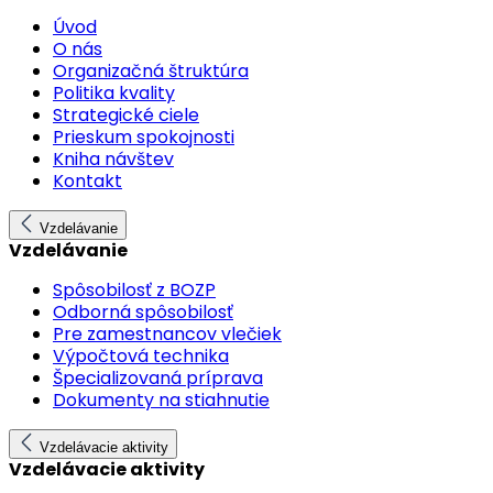
Úvod
O nás
Organizačná štruktúra
Politika kvality
Strategické ciele
Prieskum spokojnosti
Kniha návštev
Kontakt
Vzdelávanie
Vzdelávanie
Spôsobilosť z BOZP
Odborná spôsobilosť
Pre zamestnancov vlečiek
Výpočtová technika
Špecializovaná príprava
Dokumenty na stiahnutie
Vzdelávacie aktivity
Vzdelávacie aktivity