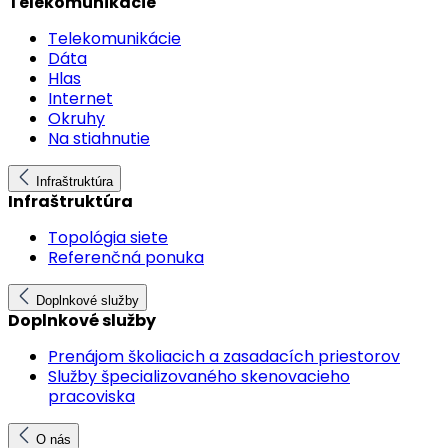
Telekomunikácie
Telekomunikácie
Dáta
Hlas
Internet
Okruhy
Na stiahnutie
Infraštruktúra
Infraštruktúra
Topológia siete
Referenčná ponuka
Doplnkové služby
Doplnkové služby
Prenájom školiacich a zasadacích priestorov
Služby špecializovaného skenovacieho
pracoviska
O nás