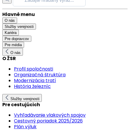
Hlavné menu
O nás
Služby verejnosti
Kariéra
Pre dopravcov
Pre média
O nás
O ŽSR
Profil spoločnosti
Organizačná štruktúra
Modernizácia tratí
História železníc
Služby verejnosti
Pre cestujúcich
Vyhľadávanie vlakových spojov
Cestovný poriadok 2025/2026
Plán výluk