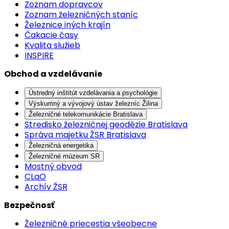
Zoznam dopravcov
Zoznam železničných staníc
Železnice iných krajín
Čakacie časy
Kvalita služieb
INSPIRE
Obchod a vzdelávanie
Ústredný inštitút vzdelávania a psychológie
Výskumný a vývojový ústav železníc Žilina
Železničné telekomunikácie Bratislava
Stredisko železničnej geodézie Bratislava
Správa majetku ŽSR Bratislava
Železničná energetika
Železničné múzeum SR
Mostný obvod
CLaO
Archív ŽSR
Bezpečnosť
Železničné priecestia všeobecne