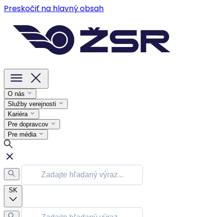
Preskočiť na hlavný obsah
O nás
Služby verejnosti
Kariéra
Pre dopravcov
Pre média
SK