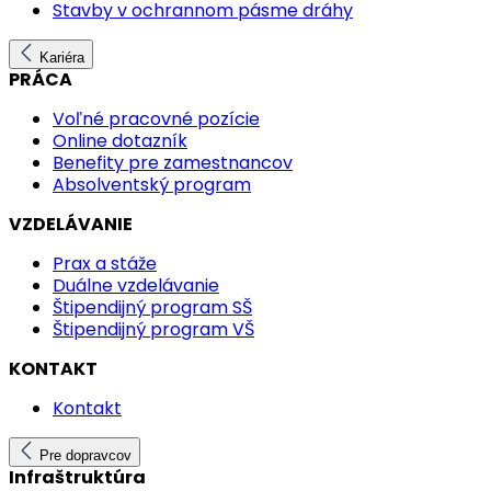
Stavby v ochrannom pásme dráhy
Kariéra
PRÁCA
Voľné pracovné pozície
Online dotazník
Benefity pre zamestnancov
Absolventský program
VZDELÁVANIE
Prax a stáže
Duálne vzdelávanie
Štipendijný program SŠ
Štipendijný program VŠ
KONTAKT
Kontakt
Pre dopravcov
Infraštruktúra