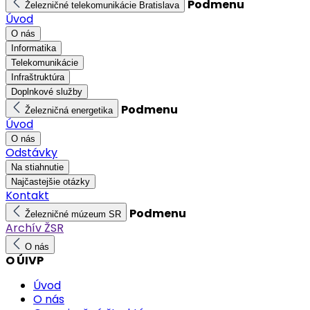
Podmenu
Železničné telekomunikácie Bratislava
Úvod
O nás
Informatika
Telekomunikácie
Infraštruktúra
Doplnkové služby
Podmenu
Železničná energetika
Úvod
O nás
Odstávky
Na stiahnutie
Najčastejšie otázky
Kontakt
Podmenu
Železničné múzeum SR
Archív ŽSR
O nás
O ÚIVP
Úvod
O nás