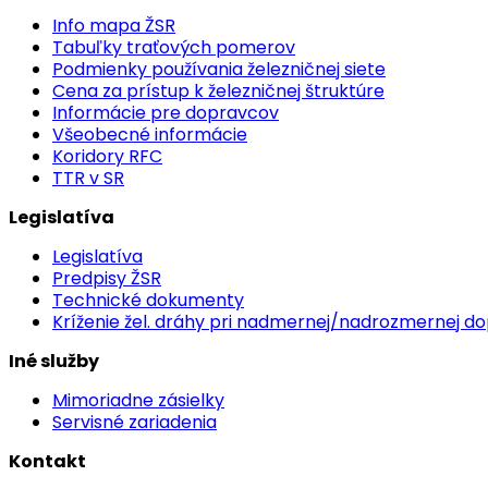
Info mapa ŽSR
Tabuľky traťových pomerov
Podmienky používania železničnej siete
Cena za prístup k železničnej štruktúre
Informácie pre dopravcov
Všeobecné informácie
Koridory RFC
TTR v SR
Legislatíva
Legislatíva
Predpisy ŽSR
Technické dokumenty
Kríženie žel. dráhy pri nadmernej/nadrozmernej d
Iné služby
Mimoriadne zásielky
Servisné zariadenia
Kontakt