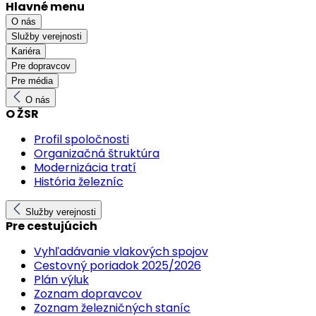
Hlavné menu
O nás
Služby verejnosti
Kariéra
Pre dopravcov
Pre média
O nás
O ŽSR
Profil spoločnosti
Organizačná štruktúra
Modernizácia tratí
História železníc
Služby verejnosti
Pre cestujúcich
Vyhľadávanie vlakových spojov
Cestovný poriadok 2025/2026
Plán výluk
Zoznam dopravcov
Zoznam železničných staníc