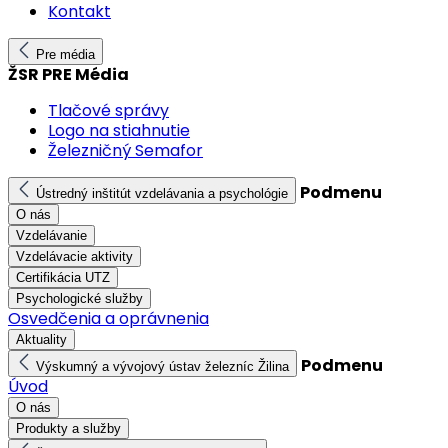
Kontakt
Pre média
ŽSR PRE Média
Tlačové správy
Logo na stiahnutie
Železničný Semafor
Podmenu
Ústredný inštitút vzdelávania a psychológie
O nás
Vzdelávanie
Vzdelávacie aktivity
Certifikácia UTZ
Psychologické služby
Osvedčenia a oprávnenia
Aktuality
Podmenu
Výskumný a vývojový ústav železníc Žilina
Úvod
O nás
Produkty a služby