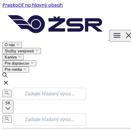
Preskočiť na hlavný obsah
O nás
Služby verejnosti
Kariéra
Pre dopravcov
Pre média
SK