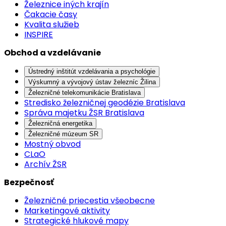
Železnice iných krajín
Čakacie časy
Kvalita služieb
INSPIRE
Obchod a vzdelávanie
Ústredný inštitút vzdelávania a psychológie
Výskumný a vývojový ústav železníc Žilina
Železničné telekomunikácie Bratislava
Stredisko železničnej geodézie Bratislava
Správa majetku ŽSR Bratislava
Železničná energetika
Železničné múzeum SR
Mostný obvod
CLaO
Archív ŽSR
Bezpečnosť
Železničné priecestia všeobecne
Marketingové aktivity
Strategické hlukové mapy