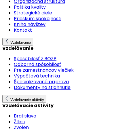
Organizačná štruktúra
Politika kvality
Strategické ciele
Prieskum spokojnosti
Kniha návštev
Kontakt
Vzdelávanie
Vzdelávanie
Spôsobilosť z BOZP
Odborná spôsobilosť
Pre zamestnancov vlečiek
Výpočtová technika
Špecializovaná príprava
Dokumenty na stiahnutie
Vzdelávacie aktivity
Vzdelávacie aktivity
Bratislava
ŽIlina
Zvolen