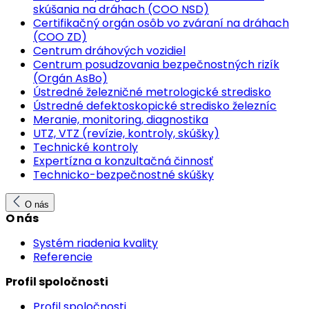
skúšania na dráhach (COO NSD)
Certifikačný orgán osôb vo zváraní na dráhach
(COO ZD)
Centrum dráhových vozidiel
Centrum posudzovania bezpečnostných rizík
(Orgán AsBo)
Ústredné železničné metrologické stredisko
Ústredné defektoskopické stredisko železníc
Meranie, monitoring, diagnostika
UTZ, VTZ (revízie, kontroly, skúšky)
Technické kontroly
Expertízna a konzultačná činnosť
Technicko-bezpečnostné skúšky
O nás
O nás
Systém riadenia kvality
Referencie
Profil spoločnosti
Profil spoločnosti