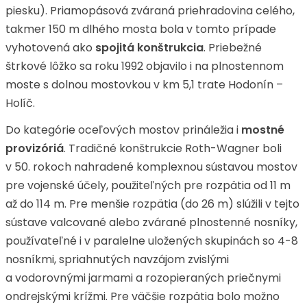
piesku). Priamopásová zváraná priehradovina celého,
takmer 150 m dlhého mosta bola v tomto prípade
vyhotovená ako
spojitá konštrukcia
. Priebežné
štrkové lôžko sa roku 1992 objavilo i na plnostennom
moste s dolnou mostovkou v km 5,1 trate Hodonín –
Holíč.
Do kategórie oceľových mostov prináležia i
mostné
provizóriá
. Tradičné konštrukcie Roth-Wagner boli
v 50. rokoch nahradené komplexnou sústavou mostov
pre vojenské účely, použiteľných pre rozpätia od 11 m
až do 114 m. Pre menšie rozpätia (do 26 m) slúžili v tejto
sústave valcované alebo zvárané plnostenné nosníky,
používateľné i v paralelne uložených skupinách so 4-8
nosníkmi, spriahnutých navzájom zvislými
a vodorovnými jarmami a rozopieraných priečnymi
ondrejskými krížmi. Pre väčšie rozpätia bolo možno