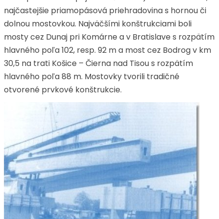
najčastejšie priamopásová priehradovina s hornou či
dolnou mostovkou. Najväčšími konštrukciami boli
mosty cez Dunaj pri Komárne a v Bratislave s rozpätím
hlavného poľa 102, resp. 92 m a most cez Bodrog v km
30,5 na trati Košice – Čierna nad Tisou s rozpätím
hlavného poľa 88 m. Mostovky tvorili tradičné
otvorené prvkové konštrukcie.