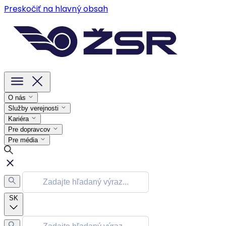
Preskočiť na hlavný obsah
O nás
Služby verejnosti
Kariéra
Pre dopravcov
Pre média
SK