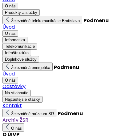
O nás
Produkty a služby
Podmenu
Železničné telekomunikácie Bratislava
Úvod
O nás
Informatika
Telekomunikácie
Infraštruktúra
Doplnkové služby
Podmenu
Železničná energetika
Úvod
O nás
Odstávky
Na stiahnutie
Najčastejšie otázky
Kontakt
Podmenu
Železničné múzeum SR
Archív ŽSR
O nás
O ÚIVP