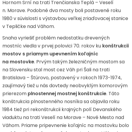
Hornom Srní na trati Trenčianska Teplá – Veselí
n. Morave. Podobné dva mosty boli postavené roku
1980 v súvislosti s výstavbou veľkej zriaďovacej stanice
v Tepličke nad Váhom.
Snaha vyriešiť problém nedostatku drevených
mostníc viedla v prvej polovici 70. rokov ku
konštrukcii
mostov s priamym upevnením koľajníc
na mostovke
. Prvým takým železničným mostom sa
na Slovensku stal most cez Váh pri Šali na trati
Bratislava – Štúrovo, postavený v rokoch 1973-1974,
zaujímavý tiež u nás dovtedy neobvyklým komorovým
prierezom
plnostennej mostnej konštrukcie
. Táto
konštrukcia plnostenného nosníka sa objavila roku
1984 tiež pri rekonštrukcii krajných polí Devanského
viaduktu na trati Veselí na Morave – Nové Mesto nad
Váhom. Priame pripevnenie koľajníc na mostovku bolo