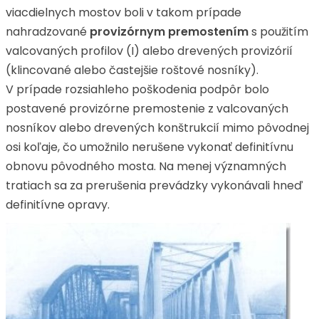
viacdielnych mostov boli v takom prípade
nahradzované
provizórnym premostením
s použitím
valcovaných profilov (I) alebo drevených provizórií
(klincované alebo častejšie roštové nosníky).
V prípade rozsiahleho poškodenia podpôr bolo
postavené provizórne premostenie z valcovaných
nosníkov alebo drevených konštrukcií mimo pôvodnej
osi koľaje, čo umožnilo nerušene vykonať definitívnu
obnovu pôvodného mosta. Na menej významných
tratiach sa za prerušenia prevádzky vykonávali hneď
definitívne opravy.