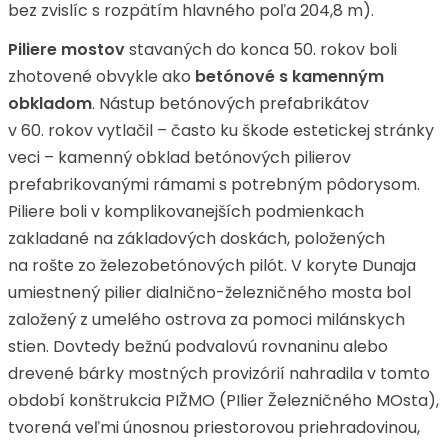
bez zvislíc s rozpätím hlavného poľa 204,8 m).
Piliere mostov
stavaných do konca 50. rokov boli
zhotovené obvykle ako
betónové s
kamenným
obkladom
. Nástup betónových prefabrikátov
v 60. rokov vytlačil – často ku škode estetickej stránky
veci – kamenný obklad betónových pilierov
prefabrikovanými rámami s potrebným pôdorysom.
Piliere boli v komplikovanejších podmienkach
zakladané na základových doskách, položených
na rošte zo železobetónových pilót. V koryte Dunaja
umiestnený pilier dialnično-železničného mosta bol
založený z umelého ostrova za pomoci milánskych
stien. Dovtedy bežnú podvalovú rovnaninu alebo
drevené bárky mostných provizórií nahradila v tomto
období konštrukcia PIŽMO (PIlier Železničného MOsta),
tvorená veľmi únosnou priestorovou priehradovinou,