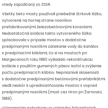
vtedy zapožičaný zo ZSSR.
Všetky tieto mosty používali priebežné štrkové lôžko,
vytvorené na hornej strane nosníkov
prefabrikovanými železobetónovými konzolami.
Nedostatočná izolácia takto vytvoreného lôžka
spôsobovala v prípade mostov s dodatočne
predpínanými nosníkmi zatekanie vody do kanálov
s predpínacími káblami, čo si na mostoch pri
Margecanoch roku 1980 vyžiadalo rekonštrukciu
izolácie s použitím gumených pásov Isofol a zvýšenie
počtu predpínacích káblov. Nepriaznivé skúsenosti
s dodatočne predpínanými betónovými prefabrikátmi
viedli neskôr k uprednostňovaniu mostov s vopred
predpínanými nosníkmi (most cez Hron pri Žarnovici,
1989).
Významným pokrokom vo výstavbe železničných