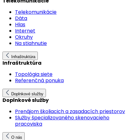
Telekomunikácie
Telekomunikácie
Dáta
Hlas
Internet
Okruhy
Na stiahnutie
Infraštruktúra
Infraštruktúra
Topológia siete
Referenčná ponuka
Doplnkové služby
Doplnkové služby
Prenájom školiacich a zasadacích priestorov
Služby špecializovaného skenovacieho
pracoviska
O nás