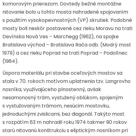
komorovým prierezom. Dovtedy bežné montážne
nitovanie bolo u tohto mosta nahradené spojovaním
s použitím vysokopevnostných (VP) skrutiek. Podobné
mosty boli neskôr postavené cez rieku Moravu na trati
Devínska Nová Ves – Marchegg (1962), na spojke
Bratislava východ – Bratislava Rača odb. (Modrý most
1979) a cez rieku Poprad na trati Poprad – Podolínec
(1984).
Úspora materiálu pri stavbe oceľových mostov sa
stala v 70. rokoch motívom uplatnenia tzv. Langrovho
nosníka, využívajúceho plnostenný, avšak
nesamonosný trám, vystužený oblúkom, spojeným
s vystužovaným trámom, nesúcim mostovku,
jednoduchými zvislicami, bez diagonál. Takýto most
s rozpätím 63 m nahradil roku 1974 takmer 90 rokov
starú nitovanú konštrukciu s eliptickým nosníkom pri