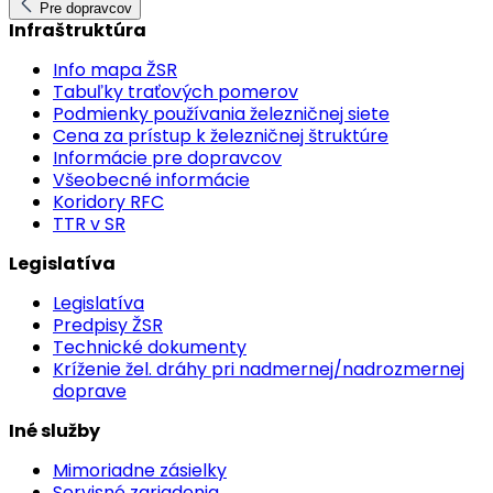
Pre dopravcov
Infraštruktúra
Info mapa ŽSR
Tabuľky traťových pomerov
Podmienky používania železničnej siete
Cena za prístup k železničnej štruktúre
Informácie pre dopravcov
Všeobecné informácie
Koridory RFC
TTR v SR
Legislatíva
Legislatíva
Predpisy ŽSR
Technické dokumenty
Kríženie žel. dráhy pri nadmernej/nadrozmernej
doprave
Iné služby
Mimoriadne zásielky
Servisné zariadenia