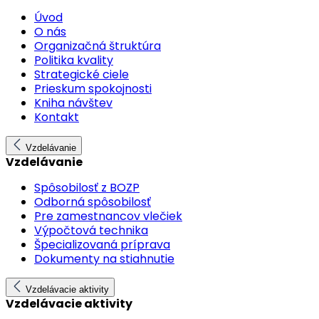
Úvod
O nás
Organizačná štruktúra
Politika kvality
Strategické ciele
Prieskum spokojnosti
Kniha návštev
Kontakt
Vzdelávanie
Vzdelávanie
Spôsobilosť z BOZP
Odborná spôsobilosť
Pre zamestnancov vlečiek
Výpočtová technika
Špecializovaná príprava
Dokumenty na stiahnutie
Vzdelávacie aktivity
Vzdelávacie aktivity