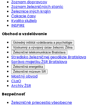
Zoznam dopravcov
Zoznam železničných staníc
Železnice iných krajín
Čakacie časy
Kvalita služieb
INSPIRE
Obchod a vzdelávanie
Ústredný inštitút vzdelávania a psychológie
Výskumný a vývojový ústav železníc Žilina
Železničné telekomunikácie Bratislava
Stredisko železničnej geodézie Bratislava
Správa majetku ŽSR Bratislava
Železničná energetika
Železničné múzeum SR
Mostný obvod
CLaO
Archív ŽSR
Bezpečnosť
Železničné priecestia všeobecne