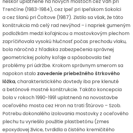
neskôr uplatnené na nových mostoch cez Váh pri
Trenčíne (1983-1984), cez Ipeľ pri Ipeľskom Sokolci
a cez Slanú pri Čoltove (1987). Zistilo sa však, že táto
konštrukcia má celý rad nevýhod – i napriek gumeným
podložkám medzi koľajnicou a mostovkovým plechom
zapríčiňovala vysokú hlučnosť počas prechodu vlaku,
bola náročná z hľadiska zabezpečenia správnej
geometrickej polohy koľaje a spôsobovala tiež
problémy pri údržbe. Krokom správnym smerom sa
napokon stalo
zavedenie priebežného štrkového
lôžka
, charakteristického dovtedy iba pre klenuté
a betónové mostné konštrukcie. Takáto koncepcia
bola v rokoch 1990-1991 uplatnená na novostavbe
oceľového mosta cez Hron na trati Štúrovo – Szob.
Potrebu dokonalého izolovania mostovky z oceľového
plechu tu vyriešilo použitie plastbetónu (zmes
epoxydovej živice, tvrdidla a čistého kremičitého