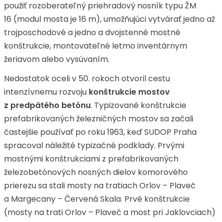
použiť rozoberateľný priehradový nosník typu ŽM
16 (modul mosta je 16 m), umožňujúci vytvárať jedno až
trojposchodové a jedno a dvojstenné mostné
konštrukcie, montovateľné letmo inventárnym
žeriavom alebo vysúvaním.
Nedostatok oceli v 50. rokoch otvoril cestu
intenzívnemu rozvoju
konštrukcie mostov
z
predpätého betónu
. Typizované konštrukcie
prefabrikovaných železničných mostov sa začali
častejšie používať po roku 1963, keď SUDOP Praha
spracoval náležité typizačné podklady. Prvými
mostnými konštrukciami z prefabrikovaných
železobetónových nosných dielov komorového
prierezu sa stali mosty na tratiach Orlov – Plaveč
a Margecany – Červená Skala. Prvé konštrukcie
(mosty na trati Orlov – Plaveč a most pri Jaklovciach)