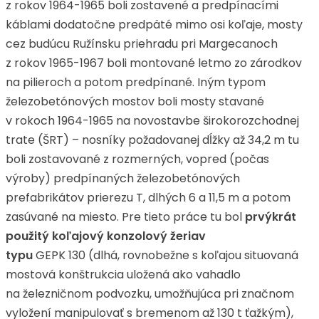
z rokov 1964-1965 boli zostavené a predpínacími
káblami dodatočne predpäté mimo osi koľaje, mosty
cez budúcu Ružínsku priehradu pri Margecanoch
z rokov 1965-1967 boli montované letmo zo zárodkov
na pilieroch a potom predpínané. Iným typom
železobetónových mostov boli mosty stavané
v rokoch 1964-1965 na novostavbe širokorozchodnej
trate (ŠRT) – nosníky požadovanej dĺžky až 34,2 m tu
boli zostavované z rozmerných, vopred (počas
výroby) predpínaných železobetónových
prefabrikátov prierezu T, dlhých 6 a 11,5 m a potom
zasúvané na miesto. Pre tieto práce tu bol
prvýkrát
použitý koľajový konzolový žeriav
typu
GEPK 130 (dlhá, rovnobežne s koľajou situovaná
mostová konštrukcia uložená ako vahadlo
na železničnom podvozku, umožňujúca pri značnom
vyložení manipulovať s bremenom až 130 t ťažkým),