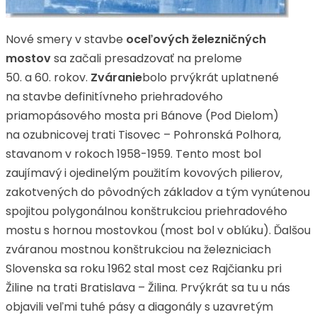
Nové smery v stavbe
oceľových železničných
mostov
sa začali presadzovať na prelome
50. a 60. rokov.
Zváranie
bolo prvýkrát uplatnené
na stavbe definitívneho priehradového
priamopásového mosta pri Bánove (Pod Dielom)
na ozubnicovej trati Tisovec – Pohronská Polhora,
stavanom v rokoch 1958-1959. Tento most bol
zaujímavý i ojedinelým použitím kovových pilierov,
zakotvených do pôvodných základov a tým vynútenou
spojitou polygonálnou konštrukciou priehradového
mostu s hornou mostovkou (most bol v oblúku). Ďalšou
zváranou mostnou konštrukciou na železniciach
Slovenska sa roku 1962 stal most cez Rajčianku pri
Žiline na trati Bratislava – Žilina. Prvýkrát sa tu u nás
objavili veľmi tuhé pásy a diagonály s uzavretým