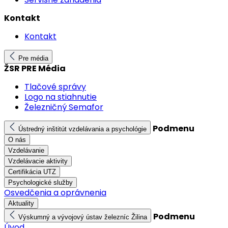
Kontakt
Kontakt
Pre média
ŽSR PRE Média
Tlačové správy
Logo na stiahnutie
Železničný Semafor
Podmenu
Ústredný inštitút vzdelávania a psychológie
O nás
Vzdelávanie
Vzdelávacie aktivity
Certifikácia UTZ
Psychologické služby
Osvedčenia a oprávnenia
Aktuality
Podmenu
Výskumný a vývojový ústav železníc Žilina
Úvod