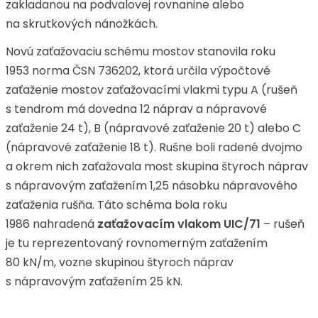
zakladanou na podvalovej rovnanine alebo
na skrutkových nánožkách.
Novú zaťažovaciu schému mostov stanovila roku
1953 norma ČSN 736202, ktorá určila výpočtové
zaťaženie mostov zaťažovacími vlakmi typu A (rušeň
s tendrom má dovedna 12 náprav a nápravové
zaťaženie 24 t), B (nápravové zaťaženie 20 t) alebo C
(nápravové zaťaženie 18 t). Rušne boli radené dvojmo
a okrem nich zaťažovala most skupina štyroch náprav
s nápravovým zaťažením 1,25 násobku nápravového
zaťaženia rušňa. Táto schéma bola roku
1986 nahradená
zaťažovacím vlakom UIC/71
– rušeň
je tu reprezentovaný rovnomerným zaťažením
80 kN/m, vozne skupinou štyroch náprav
s nápravovým zaťažením 25 kN.