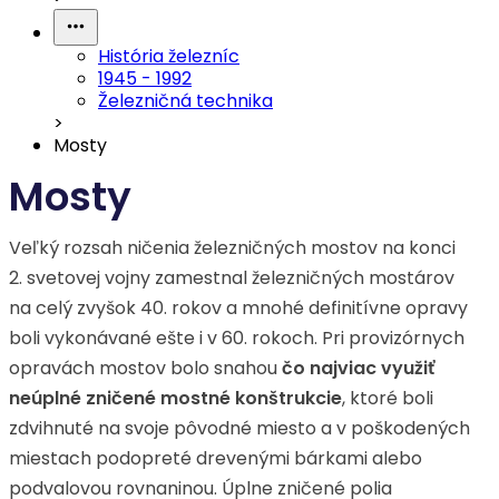
História železníc
1945 - 1992
Železničná technika
>
Mosty
Mosty
Veľký rozsah ničenia železničných mostov na konci
2. svetovej vojny zamestnal železničných mostárov
na celý zvyšok 40. rokov a mnohé definitívne opravy
boli vykonávané ešte i v 60. rokoch. Pri provizórnych
opravách mostov bolo snahou
čo najviac využiť
neúplné zničené mostné konštrukcie
, ktoré boli
zdvihnuté na svoje pôvodné miesto a v poškodených
miestach podopreté drevenými bárkami alebo
podvalovou rovnaninou. Úplne zničené polia