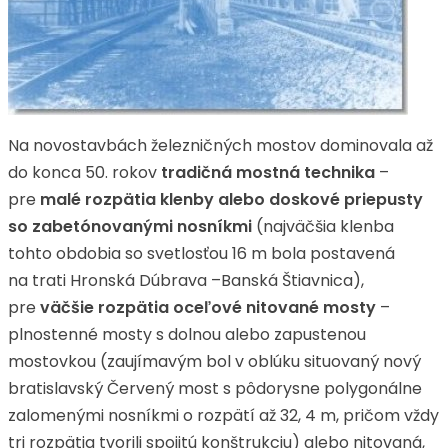
Na novostavbách železničných mostov dominovala až
do konca 50. rokov
tradičná mostná technika
–
pre
malé rozpätia klenby alebo doskové priepusty
so zabetónovanými nosníkmi
(najväčšia klenba
tohto obdobia so svetlosťou 16 m bola postavená
na trati Hronská Dúbrava –Banská Štiavnica),
pre
väčšie rozpätia oceľové nitované mosty
–
plnostenné mosty s dolnou alebo zapustenou
mostovkou (zaujímavým bol v oblúku situovaný nový
bratislavský Červený most s pôdorysne polygonálne
zalomenými nosníkmi o rozpätí až 32, 4 m, pričom vždy
tri rozpätia tvorili spojitú konštrukciu) alebo nitovaná,