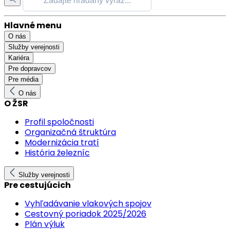
Hlavné menu
O nás
Služby verejnosti
Kariéra
Pre dopravcov
Pre média
O nás
O ŽSR
Profil spoločnosti
Organizačná štruktúra
Modernizácia tratí
História železníc
Služby verejnosti
Pre cestujúcich
Vyhľadávanie vlakových spojov
Cestovný poriadok 2025/2026
Plán výluk