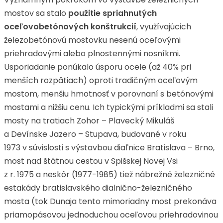
mostov sa stalo
použitie spriahnutých
oceľovobetónových konštrukcií
, využívajúcich
železobetónovú mostovku nesenú oceľovými
priehradovými alebo plnostennými nosníkmi.
Usporiadanie ponúkalo úsporu ocele (až 40% pri
menších rozpätiach) oproti tradičným oceľovým
mostom, menšiu hmotnosť v porovnaní s betónovými
mostami a nižšiu cenu. Ich typickými príkladmi sa stali
mosty na tratiach Zohor – Plavecký Mikuláš
a Devínske Jazero – Stupava, budované v roku
1973 v súvislosti s výstavbou diaľnice Bratislava – Brno,
most nad štátnou cestou v Spišskej Novej Vsi
z r. 1975 a neskôr (1977-1985) tiež nábrežné železničné
estakády bratislavského dialnično-železničného
mosta (tok Dunaja tento mimoriadny most prekonáva
priamopásovou jednoduchou oceľovou priehradovinou